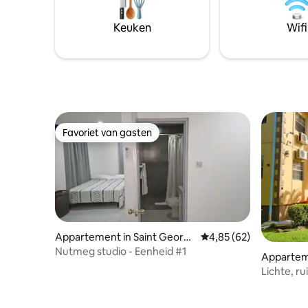
met tv en
mogelijk vanwege de gunstige ligging
overdekt 
aan de hoofdweg.
Keuken
Wifi
verdiepin
het strand
water.
Favoriet van gasten
Favoriet van gasten
Appartement in Saint Georg
Gemiddelde beoordeling
4,85 (62)
e's
Nutmeg studio - Eenheid #1
Appartem
Lichte, r