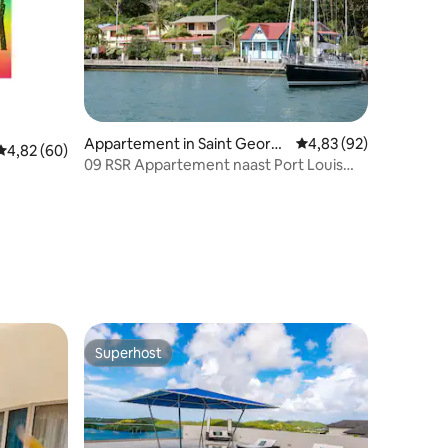
ecensies
Appartement in Saint Georg
Gemiddelde beoordelin
4,83 (92)
Gemiddelde beoordeling van 4,82 uit 5, 60 recensies
4,82 (60)
e's
09 RSR Appartement naast Port Louis
Marina
Superhost
Superhost