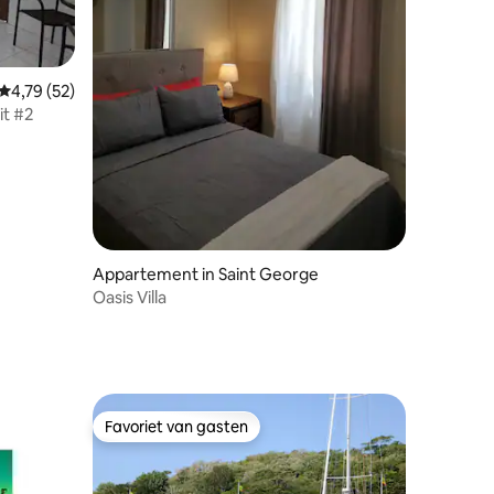
ecensies
Gemiddelde beoordeling van 4,79 uit 5, 52 recensies
4,79 (52)
it #2
Appartement in Saint George
Oasis Villa
Favoriet van gasten
Favoriet van gasten