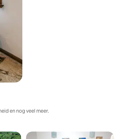
heid en nog veel meer.
Appartem