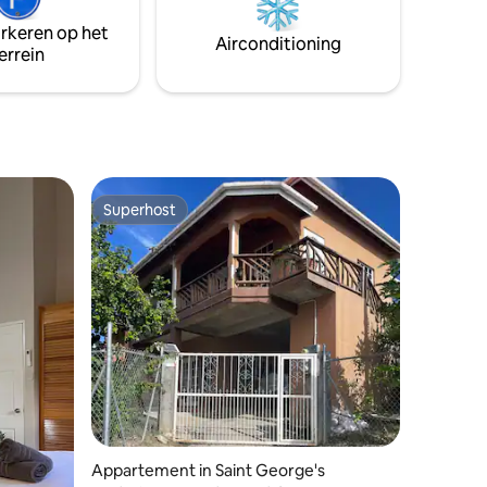
eethoek. Patio. Een werkplek,
arkeren op het
wasmachine en droger.
Airconditioning
errein
Superhost
Superhost
Appartement in Saint George's