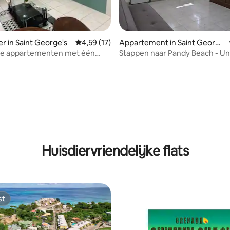
 van 4,86 uit 5, 72 recensies
r in Saint George's
Gemiddelde beoordeling van 4,59 uit 5, 17 r
4,59 (17)
Appartement in Saint Georg
e's
ke appartementen met één
Stappen naar Pandy Beach - Un
er
Huisdiervriendelijke flats
st
st