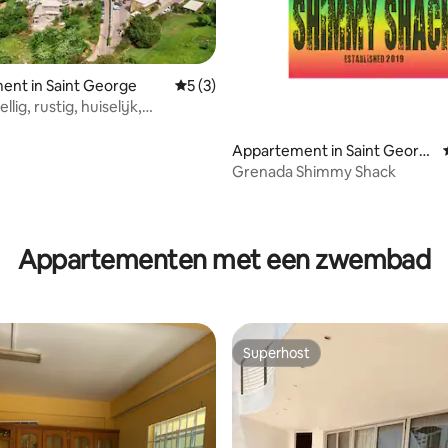
ent in Saint George
Gemiddelde beoordeling van 5 uit 5, 3 r
5 (3)
lig, rustig, huiselijk,
ele plek.
Appartement in Saint Georg
e's
Grenada Shimmy Shack
Appartementen met een zwembad
Superhost
Superhost