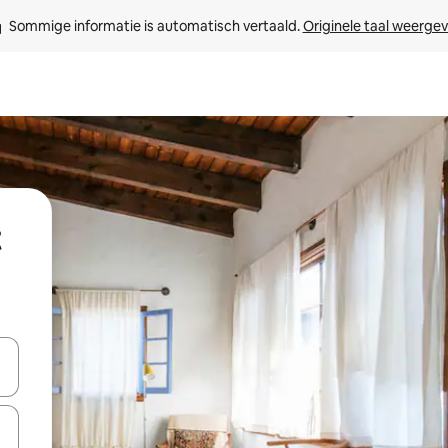
Sommige informatie is automatisch vertaald. 
Originele taal weerge
een keuze met je de pijltjestoetsen omhoog en omlaag, óf door te tik