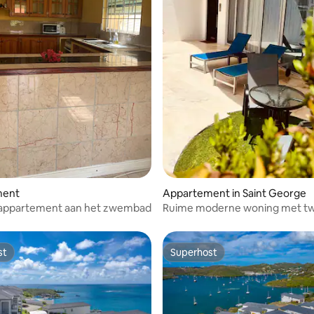
ment
Appartement in Saint George
appartement aan het zwembad
Ruime moderne woning met t
slaapkamers aan zee
st
Superhost
st
Superhost