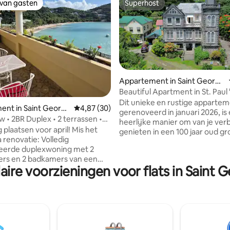
 van gasten
Superhost
 van gasten
Superhost
 van 4,97 uit 5, 72 recensies
Appartement in Saint Georg
e's
Beautiful Apartment in St. Paul 
Dit unieke en rustige appartem
nt in Saint Georg
Gemiddelde beoordeling van 4,87 uit 5, 30 r
4,87 (30)
gerenoveerd in januari 2026, is
 • 2BR Duplex • 2 terrassen •
heerlijke manier om van je verbl
h
 plaatsen voor april! Mis het
genieten in een 100 jaar oud gr
a renovatie: Volledig
en onderdeel van de Tower Est
eerde duplexwoning met 2
charmant en omgeven door ee
ers en 2 badkamers van een
aan verzorgde tuinen en vijf h
aire voorzieningen voor flats in Saint 
eerde oppervlakte van 1,303
fruit- en kruidenbomen. Neem 
 voet. Het is onderdeel van
de activiteiten van het landgoe
Condominiums situate at
vers fruit, aai een geit, geniet 
ge in de parochie Saint
afternoon tea, leer koken met 
Slaapkamers op de begane
Belinda en team. Maaltijden be
 unit beschikt ook over een
bij reservering in de woning. Ik k
uitgeruste keuken, woonkamer
naar je volgende bezoek.