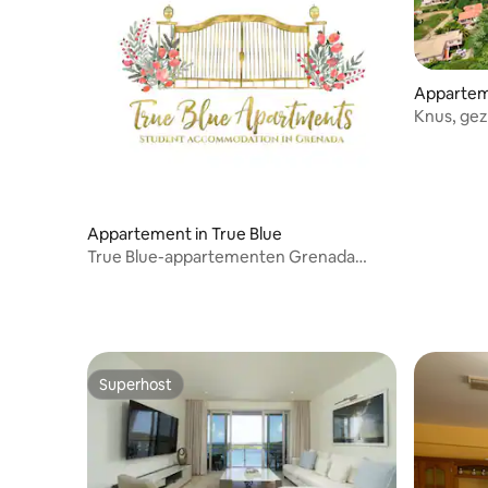
Appartem
Knus, gezel
comfortab
Appartement in True Blue
True Blue-appartementen Grenada
(Rechtsonder)
Superhost
Superhost