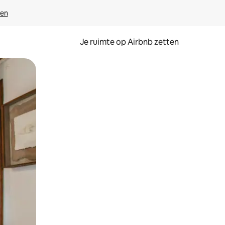
ven
Je ruimte op Airbnb zetten
ken of swipen.