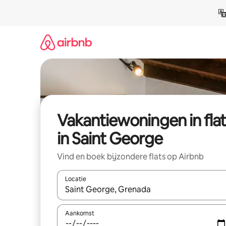
Ga
direct
naar
inhoud
Vakantiewoningen in flat
in Saint George
Vind en boek bijzondere flats op Airbnb
Locatie
Wanneer er suggesties beschikbaar zijn, maak je 
Aankomst