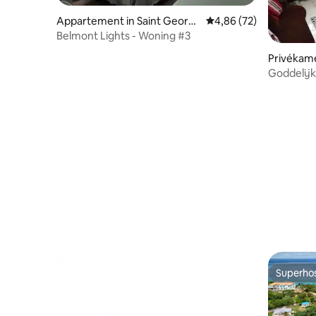
Appartement in Saint Georg
Gemiddelde beoordeling
4,86 (72)
e's
Belmont Lights - Woning #3
Privékame
Goddelij
slaapkam
Superho
Superho