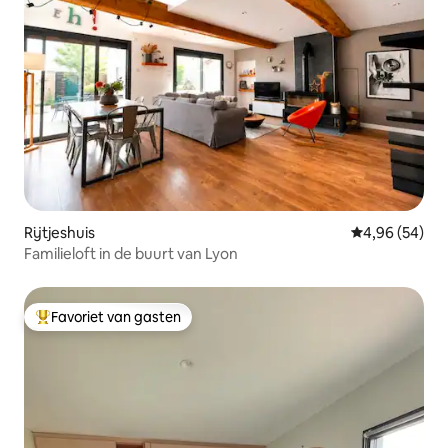
Rijtjeshuis
Gemiddelde be
4,96 (54)
Familieloft in de buurt van Lyon
Favoriet van gasten
Topfavoriet van gasten