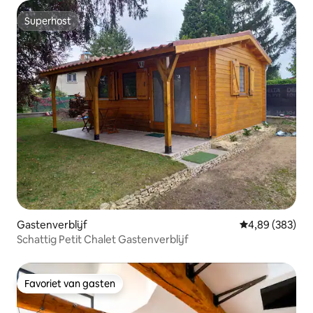
Superhost
Superhost
Gastenverblijf
Gemiddelde beo
4,89 (383)
Schattig Petit Chalet Gastenverblijf
Favoriet van gasten
Favoriet van gasten