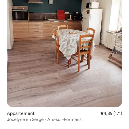
Appartement
Gemiddelde beo
4,89 (171)
Jocelyne en Serge - Ars-sur-Formans