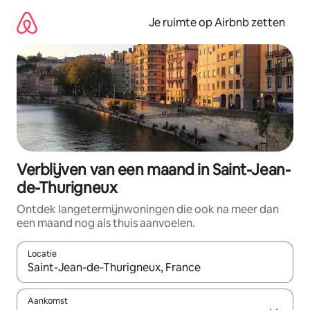
Ga
direct
Je ruimte op Airbnb zetten
naar
inhoud
Verblijven van een maand in Saint-Jean-
de-Thurigneux
Ontdek langetermijnwoningen die ook na meer dan
een maand nog als thuis aanvoelen.
Locatie
Wanneer er suggesties beschikbaar zijn, maak je een keuze met
Aankomst