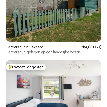
Herdershut in Liskeard
Gemiddelde beo
4,68 (169)
Herdershut, gelegen op een landelijke locatie
Favoriet van gasten
Topfavoriet van gasten