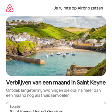
Ga
direct
Je ruimte op Airbnb zetten
naar
inhoud
Verblijven van een maand in Saint Keyne
Ontdek langetermijnwoningen die ook na meer dan
een maand nog als thuis aanvoelen.
Locatie
Wanneer er suggesties beschikbaar zijn, maak je een keuze met