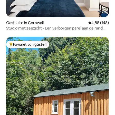
Gastsuite in Cornwall
Gemiddelde beo
4,88 (148)
Studio met zeezicht - Een verborgen parel aan de rand
van Looe
Favoriet van gasten
Topfavoriet van gasten