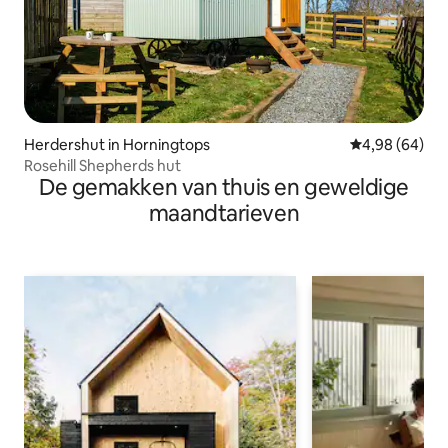
Herdershut in Horningtops
Gemiddelde be
4,98 (64)
Rosehill Shepherds hut
De gemakken van thuis en geweldige
maandtarieven