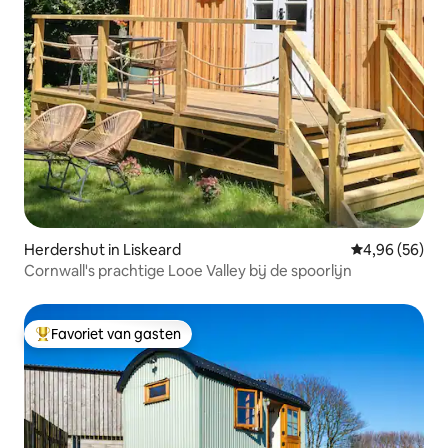
Herdershut in Liskeard
Gemiddelde be
4,96 (56)
Cornwall's prachtige Looe Valley bij de spoorlijn
Favoriet van gasten
Topfavoriet van gasten