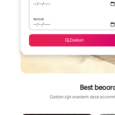
Vertrek
Zoeken
Best beoord
Gasten zijn unaniem: deze accommo