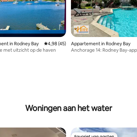
ling van 5 uit 5, 47 recensies
ent in Rodney Bay
Gemiddelde beoordeling van 4,98 uit 5, 45 
4,98 (45)
Appartement in Rodney Bay
 met uitzicht op de haven
Anchorage 14: Rodney Bay-ap
Woningen aan het water
Favoriet van gasten