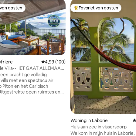
 van gasten
Favoriet van gasten
 van gasten
Topfavoriet van gasten
ufriere
Gemiddelde beoordeling van 4,99 uit 5, 100 r
4,99 (100)
lle Villa--HET GAAT ALLEMAAL
g van 4,95 uit 5, 19 recensies
TZICHT !!!
en prachtige volledig
illa met een spectaculair
p Piton en het Caribisch
amisch uitzicht op de Pitons en
sche Zee maken deze tropische
 twee verdiepingen een
en
Woning in Laborie
G
itte muren, antieke bedden,
oenen stoffen, donkere
Huis aan zee in vissersdorp
oeren gepolijst tot
Welkom in mijn huis in Laborie, 