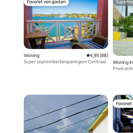
Favoriet van gasten
Superho
Favoriet van gasten
Superho
Woning
Gemiddelde beoordeling
4,95 (88)
Super septemberbesparingen! Centraal.
Woning in
Privéverb
airconditi
eetgeleg
Favoriet
Favoriet