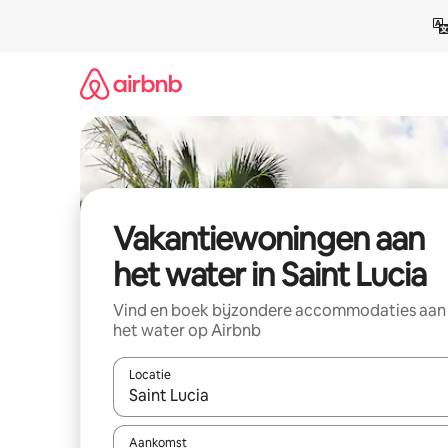
Ga
direct
naar
inhoud
Vakantiewoningen aan
het water in Saint Lucia
Vind en boek bijzondere accommodaties aan
het water op Airbnb
Locatie
Wanneer er suggesties beschikbaar zijn, maak je 
Aankomst