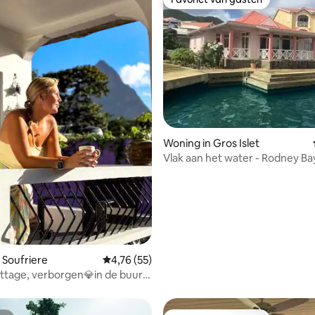
Favoriet van gasten
 van 4,98 uit 5, 49 recensies
Woning in Gros Islet
Vlak aan het water - Rodney Ba
gecertificeerd
 Soufriere
Gemiddelde beoordeling van 4,76 uit 5, 55 r
4,76 (55)
ttage, verborgen💎in de buurt
ingbird Beach