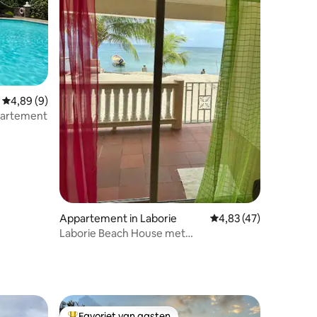
recensies
Gemiddelde beoordeling van 4,89 uit 5, 9 recensies
4,89 (9)
partement
Appartement in Laborie
Gemiddelde beoordelin
4,83 (47)
Laborie Beach House met
overloopzwembad-Unit2
Favoriet van gasten