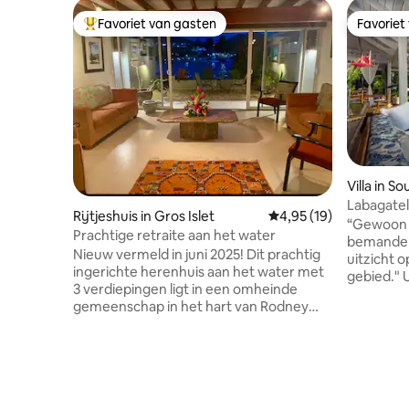
Favoriet van gasten
Favoriet
Topfavoriet van gasten
Favoriet
Villa in So
Labagate
Rijtjeshuis in Gros Islet
Gemiddelde beoordelin
4,95 (19)
OM HET UI
“Gewoon e
Prachtige retraite aan het water
bemande v
Nieuw vermeld in juni 2025! Dit prachtig
uitzicht o
ingerichte herenhuis aan het water met
gebied." Uitgestrekte open ruimtes en
3 verdiepingen ligt in een omheinde
een panor
gemeenschap in het hart van Rodney
de Caribi
Bay, op een steenworp afstand van
villa met
stranden, restaurants en
juweeltje. La Bagatelle's stijl is ingetog
uitgaansgelegenheden. De elegante
chique: w
ruimte met ingebouwde keuken loopt
designkat
over in een ruime woonkamer die
houten vl