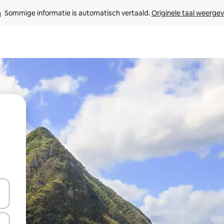
Sommige informatie is automatisch vertaald. 
Originele taal weerge
een keuze met je de pijltjestoetsen omhoog en omlaag, óf door te tik