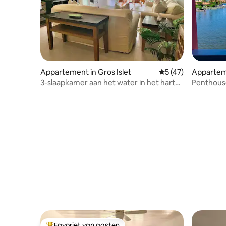
Appartement in Gros Islet
Gemiddelde beoorde
5 (47)
Appartem
3-slaapkamer aan het water in het hart
Penthouse
van Rodney Bay
Favoriet van gasten