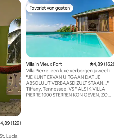
Tent in C
Favoriet van gasten
Favor
Favoriet van gasten
Topfavo
Een luxe 
bed
Dompel j
hectare 
biedt: Romantische safari-tent (*slechts
2 op het 
Verzonke
en eigen
Buitenke
strand P
ecensies
Villa in Vieux Fort
Gemiddelde beoordeling
4,89 (162)
Snorkelba
Villa Pierre: een luxe verborgen juweel in
locatie 
Saint Lucia
"JE KUNT ERVAN UITGAAN DAT JE
zonsonde
ABSOLUUT VERBAASD ZULT STAAN..."
Boomgaa
Tiffany, Tennessee, VS " ALS IK VILLA
Parkeren
PIERRE 1000 STERREN KON GEVEN, ZOU
een privékok Ma
IK DAT DOEN..." Karmari, Chicago,
en biedt 
Verenigde Staten Privévilla ontworpen
het water
voor sereniteit en stijl. Vier je speciale
momenten op een werkelijk
emiddelde beoordeling van 4,89 uit 5, 129 recensies
4,89 (129)
onvergetelijke manier! Moeiteloze luxe.
Onvergetelijke momenten. Alle
St. Lucia,
voorzieningen van een resort in een