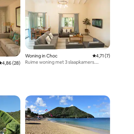
Woning in Choc
Gemiddelde beoordeli
4,71 (7)
Ruime woning met 3 slaapkamers.
recensies
Gemiddelde beoordeling van 4,86 uit 5, 28 recensies
4,86 (28)
Stappen naar het strand + jacuzzi
 strand