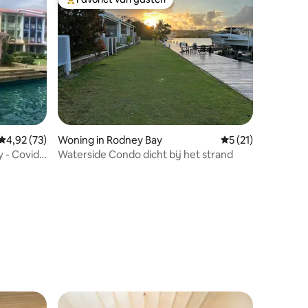
Topfavoriet van gasten
Gemiddelde beoordeling van 4,92 uit 5, 73 recensies
4,92 (73)
Woning in Rodney Bay
Gemiddelde beoorde
5 (21)
y - Covid-
Waterside Condo dicht bij het strand
ecensies