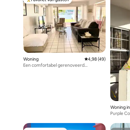
Topfavoriet van gasten
Woning
Gemiddelde beoordeling
4,98 (49)
Een comfortabel gerenoveerd
appartement aan het water
Woning in
Purple Co
van Humm