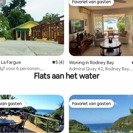
st
Favoriet van gasten
st
Favoriet van gasten
 van 4,95 uit 5, 88 recensies
 La Fargue
Gemiddelde beoordeling van 5 uit 5, 4 
5 (4)
Woning in Rodney Bay
lijf voor 6 personen,
Admiral Quay #2, Rodney Bay
Flats aan het water
oning, patio, buiten
Waterfront in de buurt van het
enheid
 van gasten
Favoriet van gasten
 van gasten
Favoriet van gasten