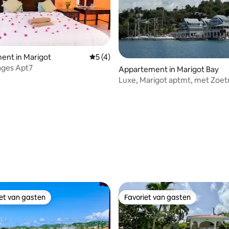
ent in Marigot
Gemiddelde beoordeling van 5 uit 5, 4 
5 (4)
tages Apt7
Appartement in Marigot Bay
Luxe, Marigot aptmt, met Zoetr
Hotel toegang
 van 4,98 uit 5, 46 recensies
iet van gasten
Favoriet van gasten
iet van gasten
Favoriet van gasten