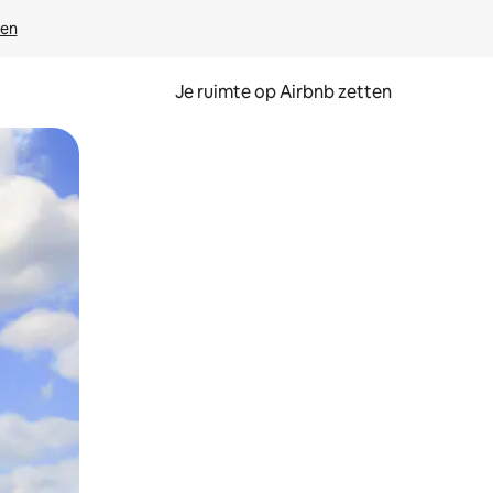
ven
Je ruimte op Airbnb zetten
ken of swipen.