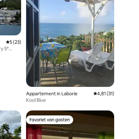
recensies
Gemiddelde beoordeling van 5 uit 5, 23 recensies
5 (23)
y 5*
Appartement in Laborie
Gemiddelde beoordelin
4,81 (31)
Kool Blue
Favoriet van gasten
Favoriet van gasten