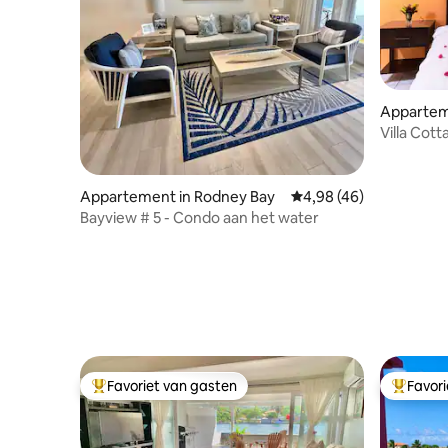
Appartem
Villa Cot
Appartement in Rodney Bay
Gemiddelde beoordeling
4,98 (46)
Bayview # 5 - Condo aan het water
Favoriet van gasten
Favor
Topfavoriet van gasten
Topfavor