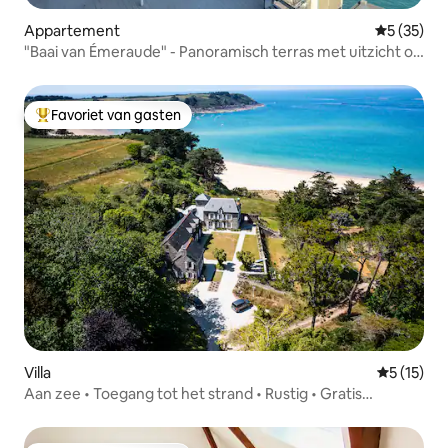
Appartement
Gemiddelde
5 (35)
"Baai van Émeraude" - Panoramisch terras met uitzicht op
zee
Favoriet van gasten
Topfavoriet van gasten
Villa
Gemiddelde
5 (15)
Aan zee • Toegang tot het strand • Rustig • Gratis
oplaadpunt