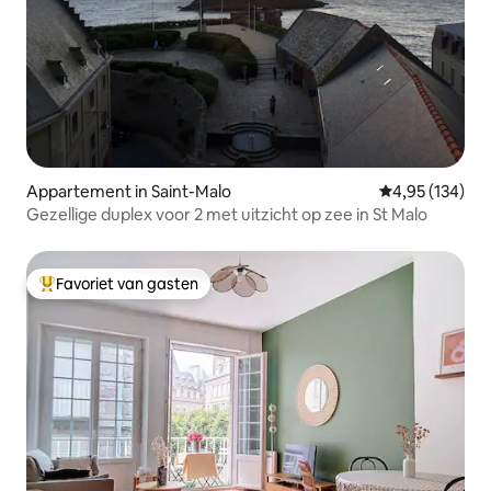
Appartement in Saint-Malo
Gemiddelde beo
4,95 (134)
Gezellige duplex voor 2 met uitzicht op zee in St Malo
Favoriet van gasten
Topfavoriet van gasten