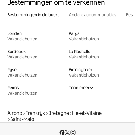
Bestemmingen om te verkennen
Bestemmingen in de buurt
Andere accommodaties
Best
Londen
Parijs
Vakantiehuizen
Vakantiehuizen
Bordeaux
La Rochelle
Vakantiehuizen
Vakantiehuizen
Rijsel
Birmingham
Vakantiehuizen
Vakantiehuizen
Reims
Toon meer
Vakantiehuizen
Airbnb
Frankrijk
Bretagne
Ille-et-Vilaine
Saint-Malo