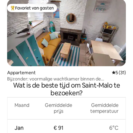
Favoriet van gasten
Topfavoriet van gasten
Appartement
Gemiddelde
5 (31)
Bijzonder: voormalige wachtkamer binnen de
Wat is de beste tijd om Saint-Malo te
stadsmuren!
bezoeken?
Maand
Gemiddelde
Gemiddelde
prijs
temperatuur
Jan
€ 91
6°C