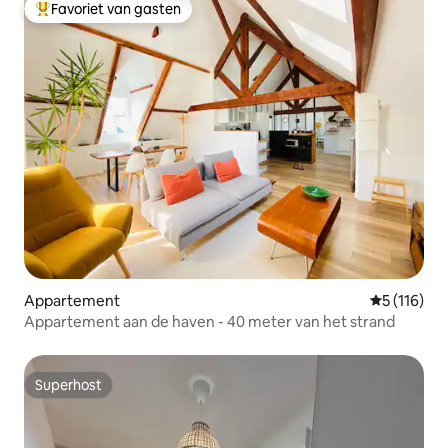
Favoriet van gasten
Topfavoriet van gasten
Appartement
Gemiddelde 
5 (116)
Appartement aan de haven - 40 meter van het strand
Superhost
Superhost