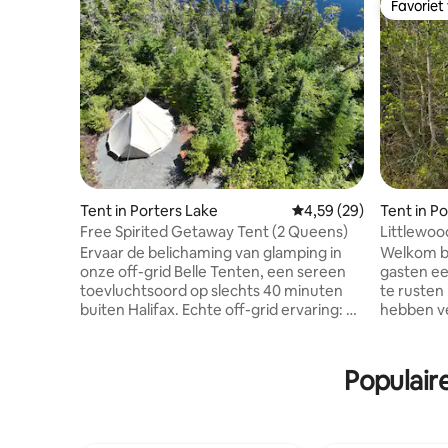
Favoriet
Favoriet
Tent in Porters Lake
Gemiddelde beoordeling
4,59 (29)
Tent in P
Free Spirited Getaway Tent (2 Queens)
Littlewoo
Ervaar de belichaming van glamping in
Welkom bi
onze off-grid Belle Tenten, een sereen
gasten ee
toevluchtsoord op slechts 40 minuten
te rusten
buiten Halifax. Echte off-grid ervaring: —
hebben ve
geen stromend water, stroom of
minuten r
septisch — Robuuste toegang tot 1,5 km
stranden,
grind — Minimale mobiele service en wifi:
en 5 minu
Populair
bewaar aankomstinformatie Kenmerken
voorzieni
Tent: — Chique tenten en luxe
het centr
beddengoed — Buitenkeuken met
perfect v
barbecue — Opmerkingen over de open
en ontdek