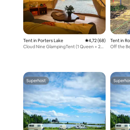
Tent in Porters Lake
Gemiddelde beoordeling
4,72 (68)
Tent in R
Cloud Nine GlampingTent (1 Queen + 2
Off the Be
Twins)
Superhost
Superho
Superhost
Superho