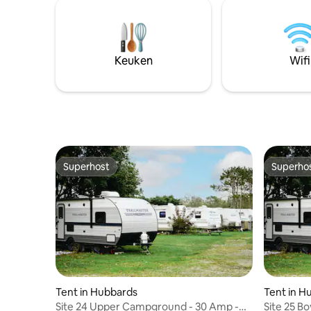
haard: — Gedeelde buitendouche op
welkom -
zonne-energie — Gedeeld: goed
Elektricit
ingerichte Portapotties. Ontdek: —
stoelen 
Toegang tot het meer + sup-boards —
Bijgebou
Keuken
Wifi
Persoonlijke vuurplaats met zonne-
kookvoorzieninge
verlichting
beddeng
Superhost
Superho
Superhost
Superho
Tent in Hubbards
Tent in H
Site 24 Upper Campground - 30 Amp -
Site 25 B