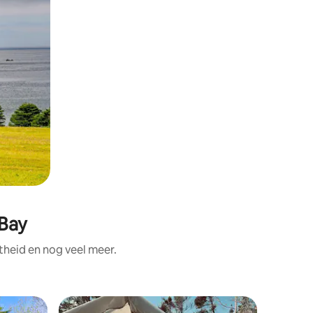
 Bay
theid en nog veel meer.
Tent in 