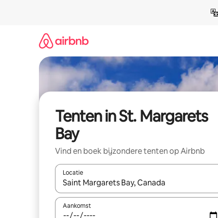
Ga
direct
naar
inhoud
Tenten in St. Margarets
Bay
Vind en boek bijzondere tenten op Airbnb
Locatie
Wanneer er suggesties beschikbaar zijn, maak je 
Aankomst