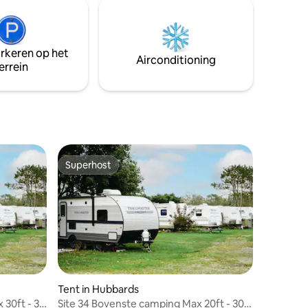
lock voor
gaan. Je staat niet pal naast een andere
en
tent en er is genoeg stilte om de
chts één
zeehonden in de herfst te horen zingen.
Kom kijken wat je niet wist dat je miste.
arkeren op het
en in de
Airconditioning
errein
meer.
t en zout
Superhost
Superhost
Tent in Hubbards
30ft - 30
Site 34 Bovenste camping Max 20ft - 30