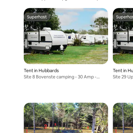
Water - Septic
Water - S
Superhost
Superho
Superhost
Superho
Tent in Hubbards
Tent in H
Site 8 Bovenste camping - 30 Amp -
Site 29 U
Water - Septisch
Amp - Wat