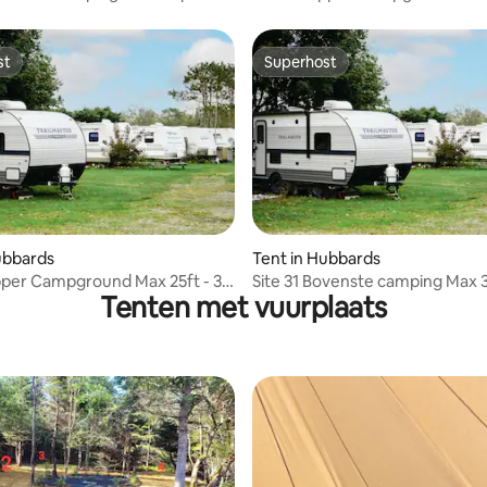
eptisch
Amp - Water - Septisch
st
Superhost
st
Superhost
ubbards
Tent in Hubbards
pper Campground Max 25ft - 30
Site 31 Bovenste camping Max 3
Tenten met vuurplaats
er - Septic
Amp - Water - Septisch