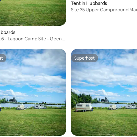
Tent in Hubbards
Site 35 Upper Campground Max 
Amp - Water - Septisch
ubbards
L6 - Lagoon Camp Site - Geen
st
Superhost
st
Superhost