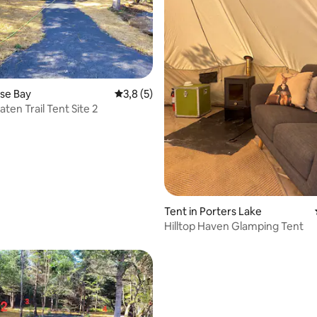
ng van 3,67 uit 5, 6 recensies
ose Bay
Gemiddelde beoordeling van 3,8 uit 5, 5 
3,8 (5)
ten Trail Tent Site 2
Tent in Porters Lake
Hilltop Haven Glamping Tent