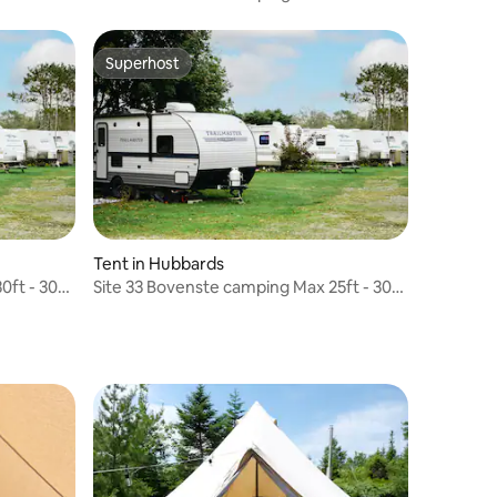
Amp - Water - Septisch
Superhost
Superhost
Tent in Hubbards
0ft - 30
Site 33 Bovenste camping Max 25ft - 30
Amp - Water - Septisch