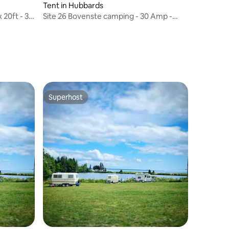
Tent in Hubbards
20ft - 30
Site 26 Bovenste camping - 30 Amp -
Water - Septisch
Superhost
Superhost