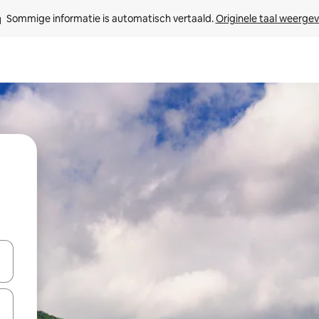
Sommige informatie is automatisch vertaald. 
Originele taal weerge
een keuze met je de pijltjestoetsen omhoog en omlaag, óf door te tik