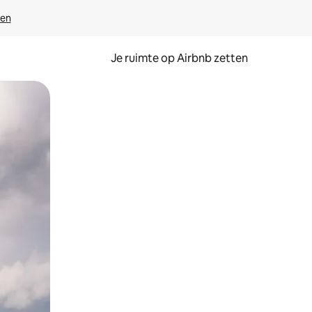
ven
Je ruimte op Airbnb zetten
ken of swipen.