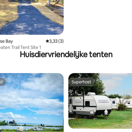
 van 4,72 uit 5, 68 recensies
ose Bay
Gemiddelde beoordeling van 3,33 uit 5, 3 
3,33 (3)
aten Trail Tent Site 1
Huisdiervriendelijke tenten
st
Superhost
st
Superhost