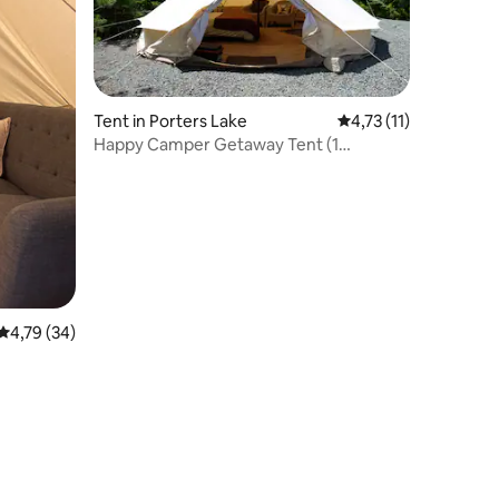
Tent in Porters Lake
Gemiddelde beoordeli
4,73 (11)
Happy Camper Getaway Tent (1
recensies
queensize)
Gemiddelde beoordeling van 4,79 uit 5, 34 recensies
4,79 (34)