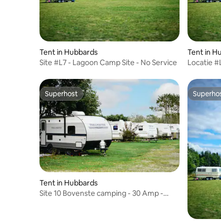
Tent in Hubbards
Tent in H
Site #L7 - Lagoon Camp Site - No Service
Locatie #
service
Superhost
Superho
Superhost
Superho
Tent in Hubbards
Site 10 Bovenste camping - 30 Amp -
Water - Septisch