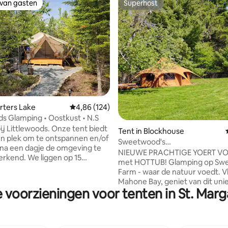
 van gasten
Superhost
 van gasten
Superhost
 van 4,59 uit 5, 29 recensies
orters Lake
Gemiddelde beoordeling van 4,86 uit 5, 124 r
4,86 (124)
ds Glamping • Oostkust • N.S
j Littlewoods. Onze tent biedt
Tent in Blockhouse
n plek om te ontspannen en/of
Sweetwood's
 na een dagje de omgeving te
LuxGlamping|Bubbelbad|Natuu
NIEUWE PRACHTIGE YOERT VO
rkend. We liggen op 15
MahoneBay
met HOTTUB! Glamping op Sw
ijden van verschillende
Farm - waar de natuur voedt. V
 10 minuten naar wandelpaden
Mahone Bay, geniet van dit uni
ten naar essentiële
e voorzieningen voor tenten in St. Marg
erfgoedreservaat voor geiten. 
ngen. Slechts 40 minuten van
biedt plaats aan maximaal vier
um van Halifax. Littlewoods is
- mooie inrichting, overdekte 
oor surfers, natuurliefhebbers
met gaskookplaat en barbecu
kingsreizigers. - Huisdieren