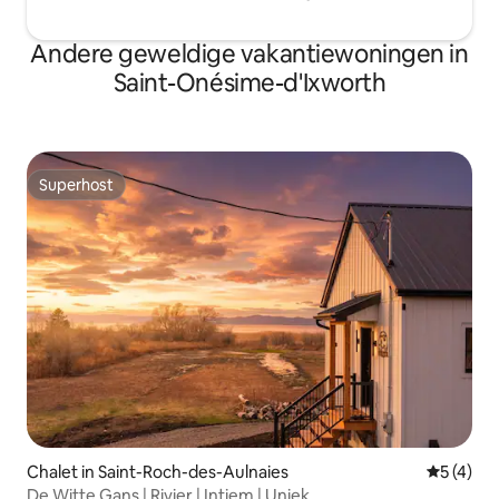
Andere geweldige vakantiewoningen in
Saint-Onésime-d'Ixworth
Superhost
Superhost
Chalet in Saint-Roch-des-Aulnaies
Gemiddeld
5 (4)
De Witte Gans | Rivier | Intiem | Uniek