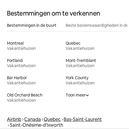
Bestemmingen om te verkennen
Bestemmingen in de buurt
Beste bezienswaardigheden in de
Montreal
Quebec
Vakantiehuizen
Vakantiehuizen
Portland
Mont-Tremblant
Vakantiehuizen
Vakantiehuizen
Bar Harbor
York County
Vakantiehuizen
Vakantiehuizen
Old Orchard Beach
Toon meer
Vakantiehuizen
Airbnb
Canada
Quebec
Bas-Saint-Laurent
Saint-Onésime-d'Ixworth