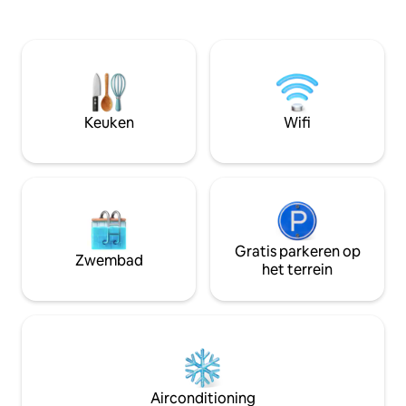
prachtige omgeving. Groot privéte
woonkamer, keuken, eetkamer...kamer
omgeven door een 
allemaal met uitzicht op de rivier. Een
de St. Lawrence R
paar minuten van de beste adressen:
toegang tot het s
Resto, kunstgalerie, supermarkten, quai,
vijf minuten lopen. We hebben e
enz.
tweede identiek hu
Kamouraska in de 
Keuken
Wifi
Gratis parkeren op
Zwembad
het terrein
Airconditioning