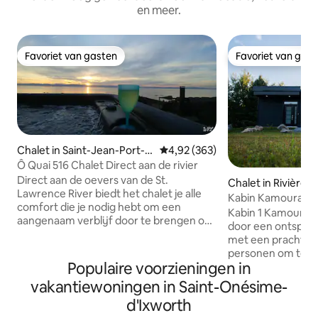
en meer.
Favoriet van gasten
Favoriet van gas
Favoriet van gasten
Favoriet van gas
Chalet in Saint-Jean-Port-J
Gemiddelde beoordeling van 4,92
4,92 (363)
oli
Ô Quai 516 Chalet Direct aan de rivier
Direct aan de oevers van de St.
Chalet in Rivière-
Lawrence River biedt het chalet je alle
Kabin Kamouraska
comfort die je nodig hebt om een
Kabin 1 Kamouraska
aangenaam verblijf door te brengen op
door een ontspanne
het ritme van de golven en getijden...
met een prachtige
Om nog maar te zwijgen van de
personen om te o
zonsondergangen...** * Spa on the River
Populaire voorzieningen in
Comfortabel, volle
4 seizoenen , Foyer ext.***De perfecte
laadstation voor 
vakantiewoningen in Saint-Onésime-
plek om te ontspannen en van het
aanvraag. Geniet van de natuur en
buitenleven te genieten. Het chalet is
d'Ixworth
schoonheid van o
uitgerust met voorzieningen,