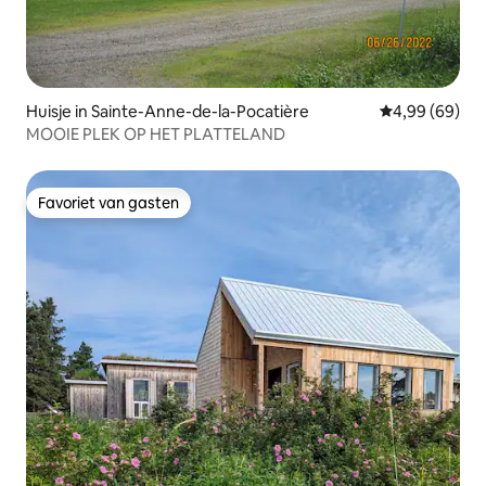
Huisje in Sainte-Anne-de-la-Pocatière
Gemiddelde be
4,99 (69)
MOOIE PLEK OP HET PLATTELAND
Favoriet van gasten
Favoriet van gasten