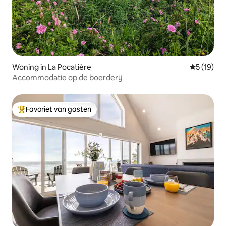
Woning in La Pocatière
Gemiddelde
5 (19)
Accommodatie op de boerderij
Favoriet van gasten
Topfavoriet van gasten