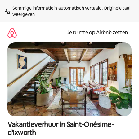
Ga
Sommige informatie is automatisch vertaald. 
Originele taal 
direct
weergeven
naar
inhoud
Je ruimte op Airbnb zetten
Vakantieverhuur in Saint-Onésime-
d'Ixworth