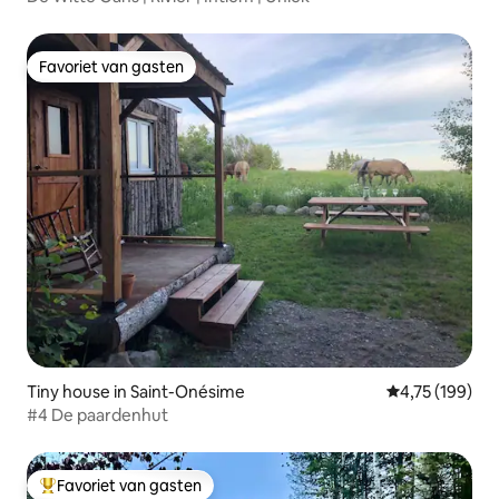
Favoriet van gasten
Favoriet van gasten
Tiny house in Saint-Onésime
Gemiddelde beo
4,75 (199)
#4 De paardenhut
Favoriet van gasten
Topfavoriet van gasten