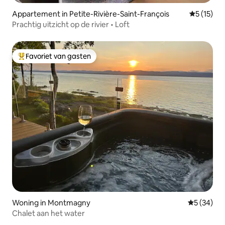
Appartement in Petite-Rivière-Saint-François
Gemiddelde
5 (15)
Prachtig uitzicht op de rivier • Loft
Favoriet van gasten
Topfavoriet van gasten
Woning in Montmagny
Gemiddelde
5 (34)
Chalet aan het water