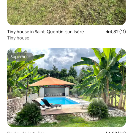
Tiny house in Saint-Quentin-sur-Isère
Gemiddelde be
4,82 (11)
Tiny house
Superhost
Superhost