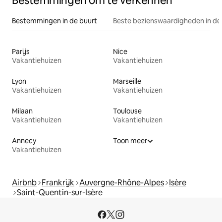
Bestemmingen om te verkennen
Bestemmingen in de buurt
Beste bezienswaardigheden in de
Parijs
Nice
Vakantiehuizen
Vakantiehuizen
Lyon
Marseille
Vakantiehuizen
Vakantiehuizen
Milaan
Toulouse
Vakantiehuizen
Vakantiehuizen
Annecy
Toon meer
Vakantiehuizen
Airbnb
Frankrijk
Auvergne-Rhône-Alpes
Isère
Saint-Quentin-sur-Isère