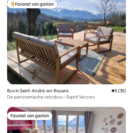
Favoriet van gasten
Topfavoriet van gasten
Bus in Saint-André-en-Royans
Gemiddelde
5 (35)
De panoramische retrobus – Esprit Vercors
Favoriet van gasten
Favoriet van gasten