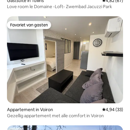
Gastsuite in Tullins
Gemiddelde be
4,82 (67)
Love room le Domaine -Loft- Zwembad Jacuzzi Park
Favoriet van gasten
Favoriet van gasten
Appartement in Voiron
Gemiddelde be
4,94 (33)
Gezellig appartement met alle comfort in Voiron