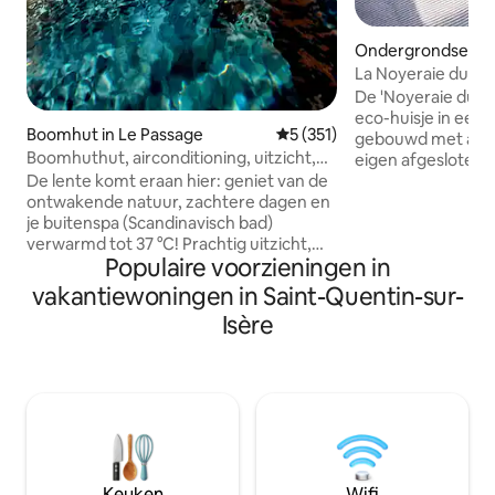
Ondergrondse woni
nt-Quentin-sur-Is
La Noyeraie du Gî
voet van de Verco
De 'Noyeraie du Gî
eco-huisje in een 
Boomhut in Le Passage
Gemiddelde beoordeling van 5
5 (351)
gebouwd met aard
Boomhuthut, airconditioning, uitzicht,
eigen afgesloten t
eigen warme/koude spa
Vercors, in een ru
De lente komt eraan hier: geniet van de
omgeving. Rustig aan, adem... de
ontwakende natuur, zachtere dagen en
Vercors is voor je
je buitenspa (Scandinavisch bad)
buren, bergen op 
verwarmd tot 37 °C! Prachtig uitzicht,
Populaire voorzieningen in
zachte geluid van vogels
een gezellige inrichting met een
vredig. Wandelpa
videoprojector. Het perfecte
vakantiewoningen in Saint-Quentin-sur-
weg op slechts ee
natuurtoevluchtsoord om tot rust te
Isère
Grenoble op slech
komen en op te laden. ✨ Een speciale
Ideaal voor een na
gelegenheid? Maak je verblijf nog
maximaal vier pers
specialer met onze optie 'Romantisch'
welkom.
(bloemblaadjes, ledkaarsen) of
'Sprankelende avond' (met champagne).
Perfect om je partner te verrassen!
(Details en tarieven in het gedeelte
'Andere opmerkingen' hieronder 👇).
Keuken
Wifi