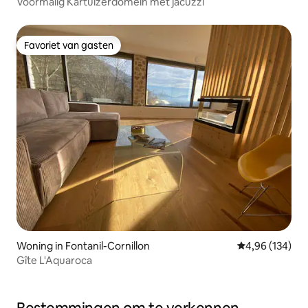
Voormalig Kartuizerdomein met jacuzzi
Favoriet van gasten
Favoriet van gasten
Woning in Fontanil-Cornillon
Gemiddelde beo
4,96 (134)
Gîte L'Aquaroca