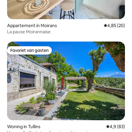
Appartement in Moirans
Gemiddelde be
4,85 (20)
La pause Moirannaise
Favoriet van gasten
Favoriet van gasten
Woning in Tullins
Gemiddelde b
4,9 (83)