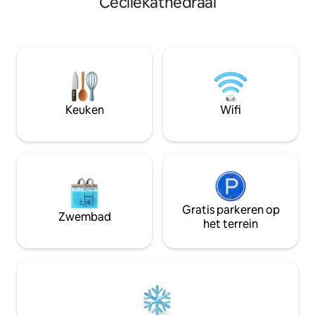
Cécilekathedraal
auto. Rolluiken bij elk raam.
vriendengroepen, 
Onafhankelijke slaapkamer met een
onze prachtige st
zeer comfortabel tweepersoonsbed.
Ideaal gelegen in
Net als de woonkamer heeft het een
binnenstad op st
prachtig en adembenemend uitzicht op
Place du Vigan, ka
de kathedraal, het erfgoed van de
Lautrec Museum, Pa
Bisschoppelijke Stad en het oude Albi.
vele andere plaat
Beddengoed en beddengoed aanwezig.
Goed uitgeruste keuken.
Keuken
Wifi
Gratis parkeren op
Zwembad
het terrein