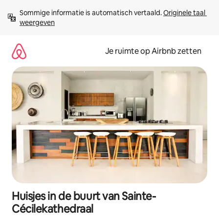
Ga
Sommige informatie is automatisch vertaald. 
Originele taal 
direct
weergeven
naar
inhoud
Je ruimte op Airbnb zetten
Huisjes in de buurt van Sainte-
Cécilekathedraal