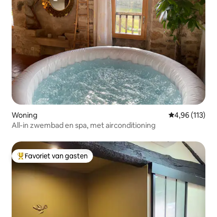
Woning
Gemiddelde beo
4,96 (113)
All-in zwembad en spa, met airconditioning
Favoriet van gasten
Topfavoriet van gasten