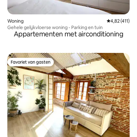
Woning
Gemiddelde beo
4,82 (411)
Gehele gelijkvloerse woning - Parking en tuin
Appartementen met airconditioning
Favoriet van gasten
Favoriet van gasten