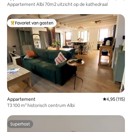
Appartement Albi 70m2 uitzicht op de kathedraal
Favoriet van gasten
Topfavoriet van gasten
Appartement
Gemiddelde beo
4,95 (115)
T3 100 m² historisch centrum Albi
Superhost
Superhost