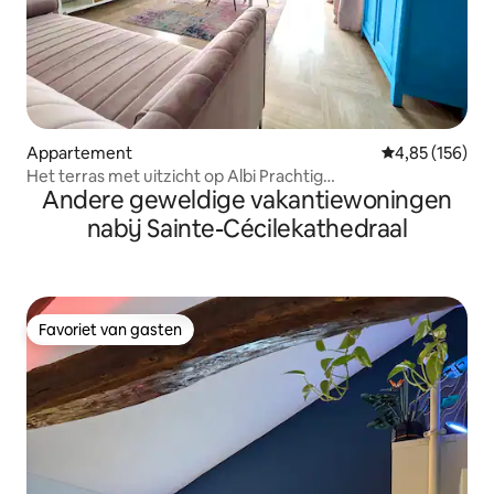
Appartement
Gemiddelde beo
4,85 (156)
Het terras met uitzicht op Albi Prachtig
Andere geweldige vakantiewoningen
uitzicht·Centrum·Parkeerplaats
nabij Sainte-Cécilekathedraal
Favoriet van gasten
Favoriet van gasten