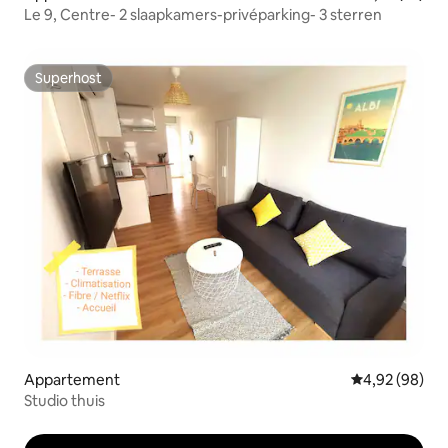
Le 9, Centre- 2 slaapkamers-privéparking- 3 sterren
Superhost
Superhost
Appartement
Gemiddelde be
4,92 (98)
Studio thuis