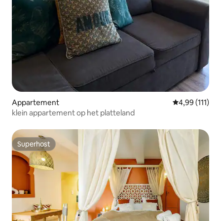
Appartement
Gemiddelde beo
4,99 (111)
klein appartement op het platteland
Superhost
Superhost