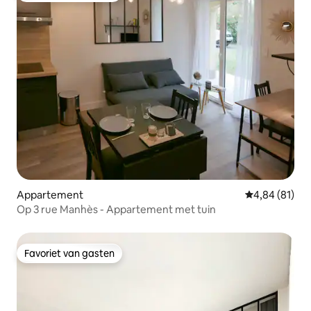
Appartement
Gemiddelde be
4,84 (81)
Op 3 rue Manhès - Appartement met tuin
Favoriet van gasten
Favoriet van gasten