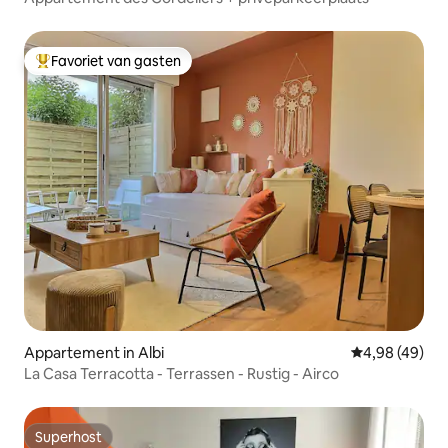
Favoriet van gasten
Topfavoriet van gasten
Appartement in Albi
Gemiddelde be
4,98 (49)
La Casa Terracotta - Terrassen - Rustig - Airco
Superhost
Superhost