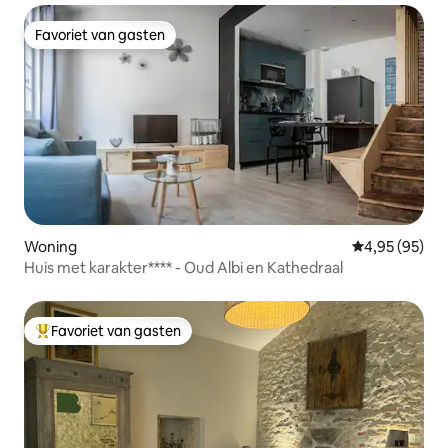
Favoriet van gasten
Favoriet van gasten
Woning
Gemiddelde be
4,95 (95)
Huis met karakter**** - Oud Albi en Kathedraal
Favoriet van gasten
Topfavoriet van gasten