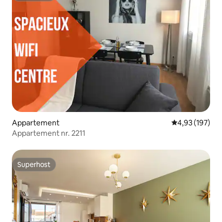
Appartement
Gemiddelde beo
4,93 (197)
Appartement nr. 2211
Superhost
Superhost