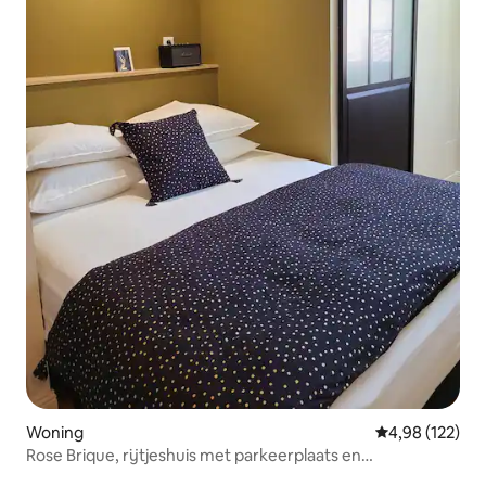
Woning
Gemiddelde beo
4,98 (122)
Rose Brique, rijtjeshuis met parkeerplaats en
airconditioning