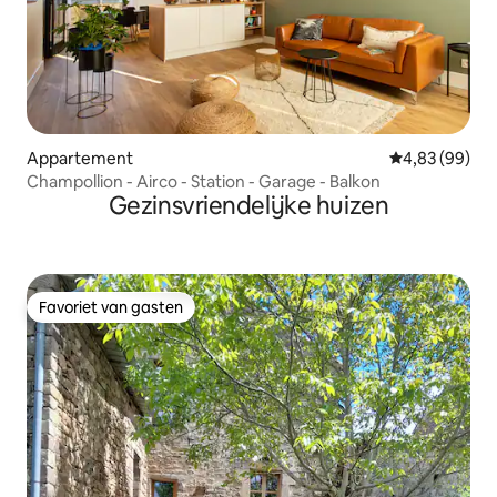
Appartement
Gemiddelde be
4,83 (99)
Champollion - Airco - Station - Garage - Balkon
Gezinsvriendelijke huizen
Favoriet van gasten
Favoriet van gasten