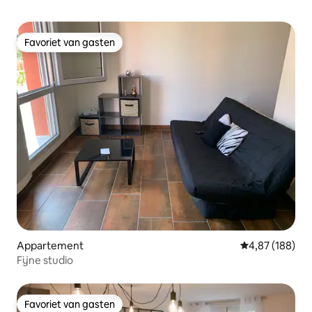
Favoriet van gasten
Favoriet van gasten
Appartement
Gemiddelde beo
4,87 (188)
Fijne studio
Favoriet van gasten
Favoriet van gasten