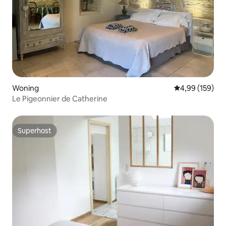
Woning
Gemiddelde beo
4,99 (159)
Le Pigeonnier de Catherine
Superhost
Superhost