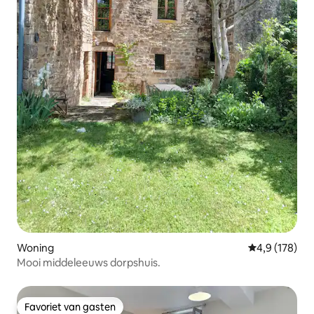
Woning
Gemiddelde be
4,9 (178)
Mooi middeleeuws dorpshuis.
Favoriet van gasten
Favoriet van gasten