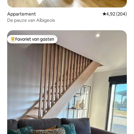
Appartement
Gemiddelde beo
4,92 (204)
De pauze van Albigeois
Favoriet van gasten
Topfavoriet van gasten