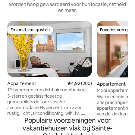
worden hoog gewaardeerd voor hun locatie, netheid
en meer.
Favoriet van gasten
Favoriet van gas
Favoriet van gasten
Favoriet van gas
Appartement
Gemiddelde beoordeling van 4,92
4,92 (200)
Appartement
T2 hypercentrum licht airconditioning
Mooi appartement
Wifi TV parkeerplaats.
3-sterren geclassificeerde
de stad
Warm en minimalis
gemeubileerde toeristische
ons prachtige on
accommodatie Hypercentrum Zeer
appartement met u
rustig, licht ,airconditioning, wifi, tv. ,
van de klokkentor
glasvezel. Gelegen op de 3e verdieping
Populaire voorzieningen voor
in een klein gebo
in een beveiligde residentie met lift.
verdieping zonder 
vakantiehuizen vlak bij Sainte-
Keldergarage, kleine en middelgrote
Alleen voor koppe