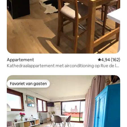
Appartement
Gemiddelde beo
4,94 (162)
Kathedraalappartement met airconditioning op Rue de la
Piale
Favoriet van gasten
Favoriet van gasten