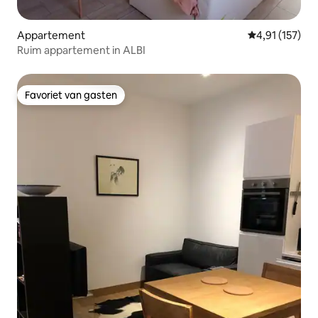
Appartement
Gemiddelde beo
4,91 (157)
Ruim appartement in ALBI
Favoriet van gasten
Favoriet van gasten