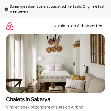
Ga
Sommige informatie is automatisch vertaald. 
Originele taal 
direct
weergeven
naar
inhoud
Je ruimte op Airbnb zetten
Chalets in Sakarya
Vind en boek bijzondere chalets op Airbnb