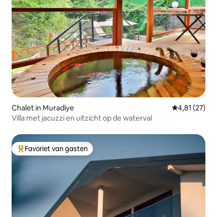
Chalet in Muradiye
Gemiddelde be
4,81 (27)
Villa met jacuzzi en uitzicht op de waterval
Favoriet van gasten
Topfavoriet van gasten