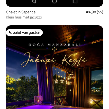
Chalet in Sapanca
Gemiddelde be
4,98 (55)
Klein huis met jacuzzi
Favoriet van gasten
Favoriet van gasten