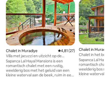
Chalet in Muradiy
Chalet in Muradiye
Gemiddelde beoordeling van 4,8
4,81 (27)
Chalet in het bos 
Villa met jacuzzi en uitzicht op de
Sapanca Lal Hayal 
waterval
Sapanca Lal Hayal Mansions is een
romantisch chalet
romantisch chalet met een rustig,
weelderig bos met
weelderig bos met het geluid van een
kleine waterval aa
kleine waterval aan de beek, ruim in een
weelderig bos met
weelderig bos met het geluid van een
kleine waterval aan 
kleine waterval aan de beek. Een
eethoek in de bui
eethoek in de buitenlucht en een warm
huis met een bar
huis met een barbecue, een hangmat
waar je kunt geni
waar je kunt genieten van de zon, een
terras waar je na
terras waar je naar beneden kunt gaan
naar de kreek, ee
naar de kreek, een vuurplaats en een