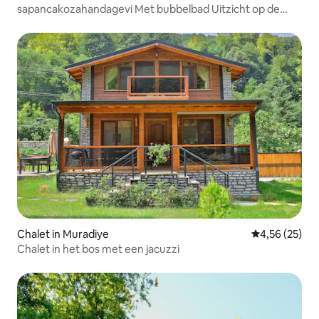
sapancakozahandagevi Met bubbelbad Uitzicht op de
vallei
Chalet in Muradiye
Gemiddelde be
4,56 (25)
Chalet in het bos met een jacuzzi