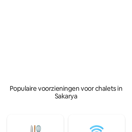
open haard. Er is plaats voor 5 personen
open haard. Er is plaats voor 5 personen
met een 2-persoo
met een 2-persoons bed, een pop-up
bed en een 2-persoons b
bed en een 2-persoons bank. Gelegen in
het dorp Istanbul
het dorp Istanbuldere, op 15 minuten
afstand van het c
afstand van het centrum van Sapanca,
supermarkten en 
supermarkten en meer.
Populaire voorzieningen voor chalets in
Sakarya