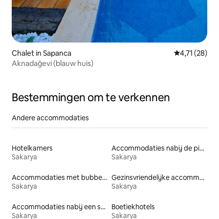
Chalet in Sapanca
Gemiddelde be
4,71 (28)
Aknadağevi (blauw huis)
Bestemmingen om te verkennen
Andere accommodaties
Hotelkamers
Accommodaties nabij de piste
Sakarya
Sakarya
Accommodaties met bubbelbad
Gezinsvriendelijke accommodaties
Sakarya
Sakarya
Accommodaties nabij een strand
Boetiekhotels
Sakarya
Sakarya