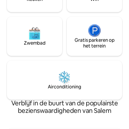
bedden en nog veel meer. Grenzend
aan de St. Mary's-begraafplaats en op
loopafstand (25 min) van het centrum
van Salem.
Gratis parkeren op
Zwembad
het terrein
Airconditioning
Verblijf in de buurt van de populairste
bezienswaardigheden van Salem