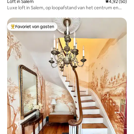
Loft in Salem
Gemiddelde be
4,92 (50)
Luxe loft in Salem, op loopafstand van het centrum en
bezienswaardigheden
Favoriet van gasten
Topfavoriet van gasten