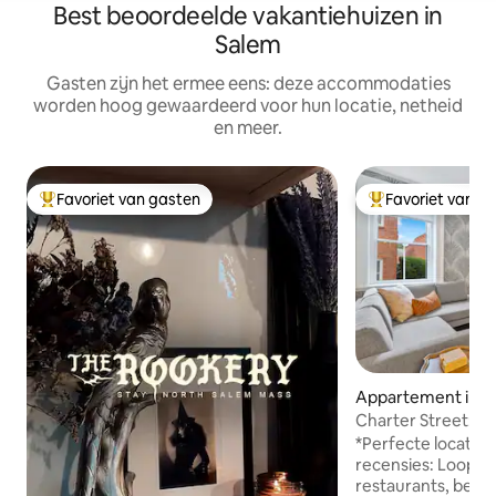
Best beoordeelde vakantiehuizen in
Salem
Gasten zijn het ermee eens: deze accommodaties
worden hoog gewaardeerd voor hun locatie, netheid
en meer.
Favoriet van gasten
Favoriet van g
Topfavoriet van gasten
Topfavoriet van 
Appartement in 
Salem
Charter Street: hi
modern comfort
*Perfecte locatie
recensies: Loop na
restaurants, bez