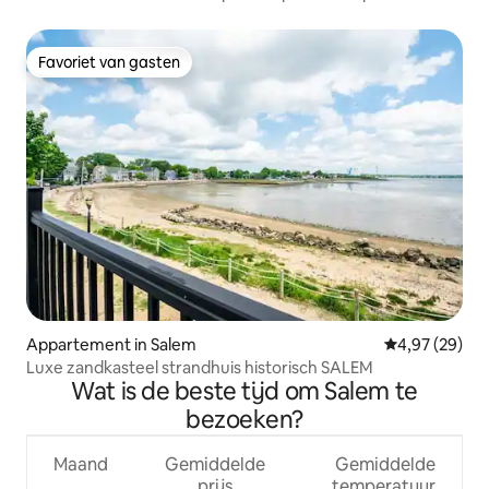
Common.
Favoriet van gasten
Favoriet van gasten
Appartement in Salem
Gemiddelde be
4,97 (29)
Luxe zandkasteel strandhuis historisch SALEM
Wat is de beste tijd om Salem te
bezoeken?
Maand
Gemiddelde
Gemiddelde
prijs
temperatuur