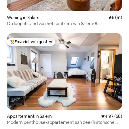
Woning in Salem
Gemiddelde
5 (51)
Op loopafstand van het centrum van Salem•8
slaapplaatsen•Gratis parkeren•4 slaapkamers
Favoriet van gasten
Topfavoriet van gasten
Appartement in Salem
Gemiddelde be
4,97 (58)
Modern penthouse-appartement aan zee (historische
Salem)