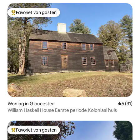
Favoriet van gasten
Topfavoriet van gasten
Woning in Gloucester
Gemiddelde
5 (31)
William Haskell House Eerste periode Koloniaal huis
Favoriet van gasten
Topfavoriet van gasten