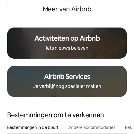
Meer van Airbnb
Activiteiten op Airbnb
Iets nieuws beleven
Airbnb Services
Je verblijf nog specialer maken
Bestemmingen om te verkennen
Bestemmingen in de buurt
Andere accommodaties
Best