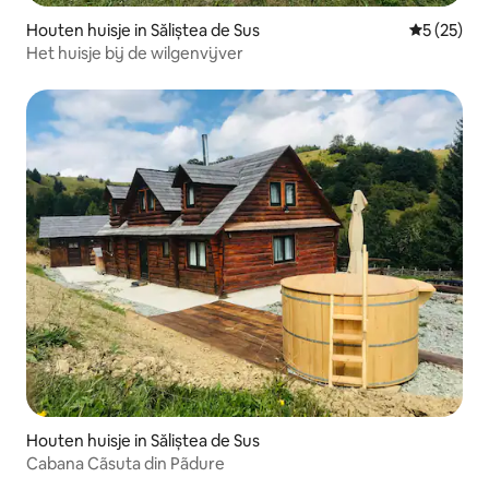
Houten huisje in Săliștea de Sus
Gemiddelde
5 (25)
Het huisje bij de wilgenvijver
Houten huisje in Săliștea de Sus
Cabana Cãsuta din Pãdure