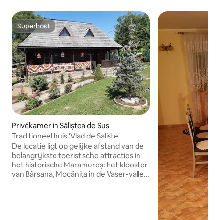
Superhost
Superhost
Privékamer in Săliștea de Sus
Traditioneel huis 'Vlad de Saliste'
De locatie ligt op gelijke afstand van de
belangrijkste toeristische attracties in
het historische Maramureș: het klooster
van Bârsana, Mocănița in de Vaser-vallei,
het Nationaal Park Rodna-gebergte, de
Vesel-begraafplaats in Săpânța en het
Durerii Sighet-monument. Wij bieden u
een onvergetelijke ervaring in een