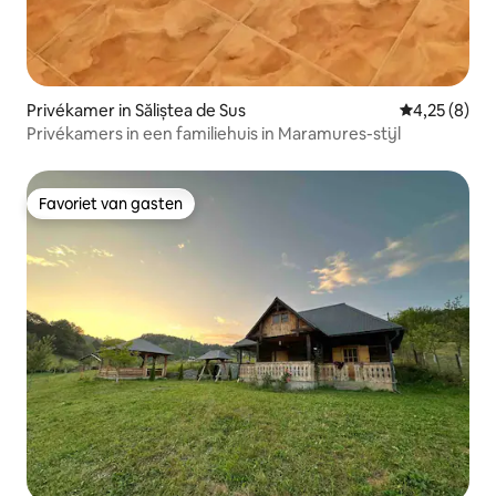
Privékamer in Săliștea de Sus
Gemiddelde b
4,25 (8)
Privékamers in een familiehuis in Maramures-stijl
Favoriet van gasten
Favoriet van gasten