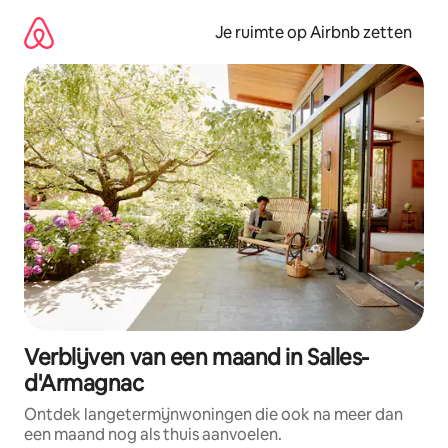
Ga
direct
Je ruimte op Airbnb zetten
naar
inhoud
Verblijven van een maand in Salles-
d'Armagnac
Ontdek langetermijnwoningen die ook na meer dan
een maand nog als thuis aanvoelen.