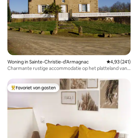
Woning in Sainte-Christie-d'Armagnac
Gemiddelde beo
4,93 (241)
Charmante rustige accommodatie op het platteland van
Gers
Favoriet van gasten
Topfavoriet van gasten