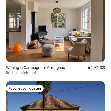
Woning in Campagne-d'Armagnac
Gemiddelde be
4,97 (32)
Rustig en licht huis
Favoriet van gasten
Favoriet van gasten