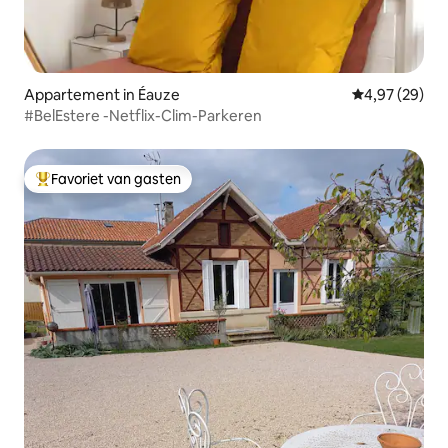
Appartement in Éauze
Gemiddelde be
4,97 (29)
#BelEstere -Netflix-Clim-Parkeren
Favoriet van gasten
Topfavoriet van gasten