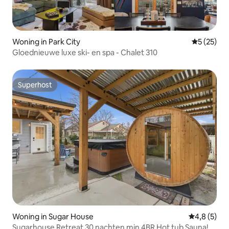
Woning in Park City
Gemiddelde
5 (25)
Gloednieuwe luxe ski- en spa - Chalet 310
Superhost
Superhost
Woning in Sugar House
Gemiddelde 
4,8 (5)
Sugarhouse Retreat 30 nachten min 4BR Hot tub Sauna!