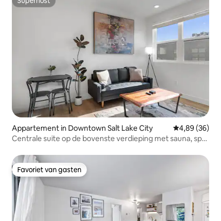
Superhost
Superhost
Appartement in Downtown Salt Lake City
Gemiddelde be
4,89 (36)
Centrale suite op de bovenste verdieping met sauna, spa,
fitnessruimte en parkeergelegenheid
Favoriet van gasten
Favoriet van gasten