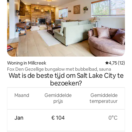
Woning in Millcreek
Gemiddelde be
4,75 (12)
Fox Den Gezellige bungalow met bubbelbad, sauna
Wat is de beste tijd om Salt Lake City te
bezoeken?
Maand
Gemiddelde
Gemiddelde
prijs
temperatuur
Jan
€ 104
0°C