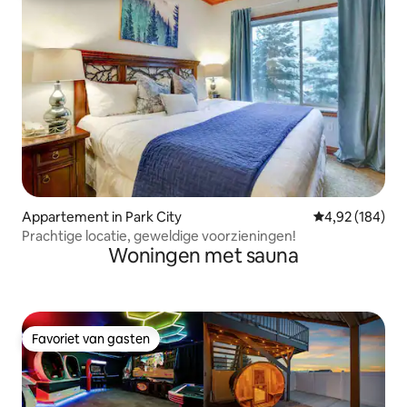
Appartement in Park City
Gemiddelde beo
4,92 (184)
Prachtige locatie, geweldige voorzieningen!
Woningen met sauna
Favoriet van gasten
Favoriet van gasten