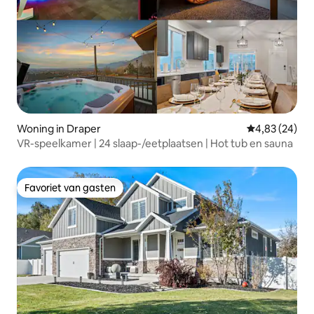
Woning in Draper
Gemiddelde be
4,83 (24)
VR-speelkamer | 24 slaap-/eetplaatsen | Hot tub en sauna
Favoriet van gasten
Favoriet van gasten