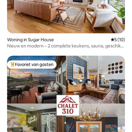
Woning in Sugar House
Gemiddelde
5 (10)
Nieuw en modern – 2 complete keukens, sauna, geschikt
voor 12–14 personen
Favoriet van gasten
Topfavoriet van gasten