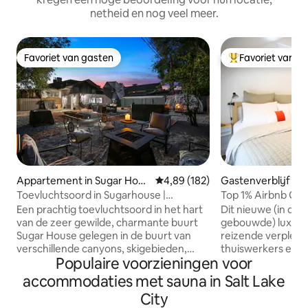
netheid en nog veel meer.
Favoriet van gasten
Favoriet van g
Favoriet van gasten
Topfavoriet van 
Appartement in Sugar Hous
Gemiddelde beoordeling van 4,89
4,89 (182)
Gastenverblijf in S
e
Toevluchtsoord in Sugarhouse |
Top 1% Airbnb Gu
Bubbelbad en oase in de achtertuin
Een prachtig toevluchtsoord in het hart
Dit nieuwe (in de 
van de zeer gewilde, charmante buurt
gebouwde) luxe gas
Sugar House gelegen in de buurt van
reizende verplee
verschillende canyons, skigebieden,
thuiswerkers en
Populaire voorzieningen voor
parken en op slechts enkele minuten
kortetermijnbezoe
van het centrum van Salt Lake. Onze
toevluchtsoord, r
accommodaties met sauna in Salt Lake
onlangs gerenoveerde ruimte, in een
steenworp afstand
City
charmante bungalow uit de jaren 1920,
culturele centrum 