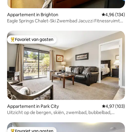
Appartement in Brighton
Gemiddelde beo
4,96 (134)
Eagle Springs Chalet-Ski Zwembad Jacuzzi Fitnessruimte
Sauna
Favoriet van gasten
Topfavoriet van gasten
Appartement in Park City
Gemiddelde beo
4,97 (103)
Uitzicht op de bergen, skiën, zwembad, bubbelbad,
tennis, golf
Favoriet van gasten