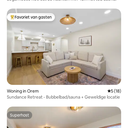
Favoriet van gasten
Topfavoriet van gasten
Woning in Orem
Gemiddelde
5 (18)
Sundance Retreat - Bubbelbad/sauna + Geweldige locatie
Superhost
Superhost