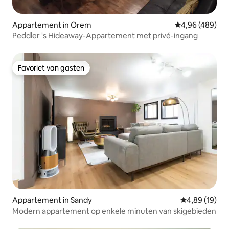
Appartement in Orem
Gemiddelde beo
4,96 (489)
Peddler 's Hideaway-Appartement met privé-ingang
Favoriet van gasten
Favoriet van gasten
Appartement in Sandy
Gemiddelde be
4,89 (19)
Modern appartement op enkele minuten van skigebieden