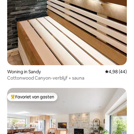
Woning in Sandy
Gemiddelde be
4,98 (44)
Cottonwood Canyon-verblijf + sauna
Favoriet van gasten
Topfavoriet van gasten