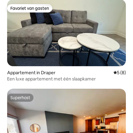
Favoriet van gasten
Favoriet van gasten
Appartement in Draper
Gemiddeld
5 (8)
Een luxe appartement met één slaapkamer
Superhost
Superhost