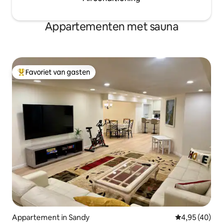
Appartementen met sauna
Favoriet van gasten
Topfavoriet van gasten
Appartement in Sandy
Gemiddelde be
4,95 (40)