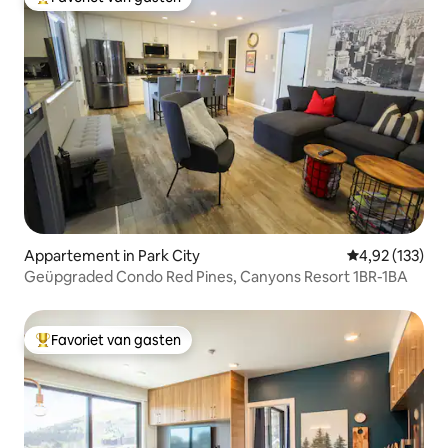
Topfavoriet van gasten
Appartement in Park City
Gemiddelde beo
4,92 (133)
Geüpgraded Condo Red Pines, Canyons Resort 1BR-1BA
Favoriet van gasten
Topfavoriet van gasten