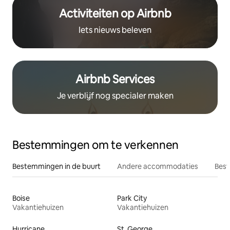
Activiteiten op Airbnb
Iets nieuws beleven
Airbnb Services
Je verblijf nog specialer maken
Bestemmingen om te verkennen
Bestemmingen in de buurt
Andere accommodaties
Best
Boise
Park City
Vakantiehuizen
Vakantiehuizen
Hurricane
St. George