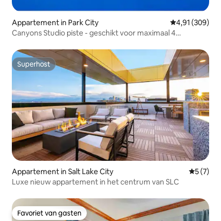
Appartement in Park City
Gemiddelde beo
4,91 (309)
Canyons Studio piste - geschikt voor maximaal 4
personen
Superhost
Superhost
Appartement in Salt Lake City
Gemiddeld
5 (7)
Luxe nieuw appartement in het centrum van SLC
Favoriet van gasten
Favoriet van gasten