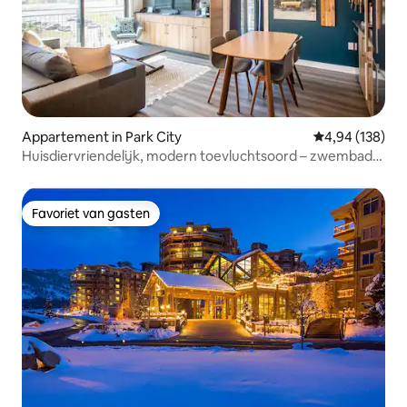
Appartement in Park City
Gemiddelde beo
4,94 (138)
Huisdiervriendelijk, modern toevluchtsoord – zwembad,
bubbelbad, fitnessruimte
Favoriet van gasten
Favoriet van gasten