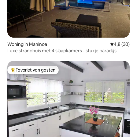
Woning in Maninoa
Gemiddelde b
4,8 (30)
Luxe strandhuis met 4 slaapkamers - stukje paradijs
Favoriet van gasten
Topfavoriet van gasten