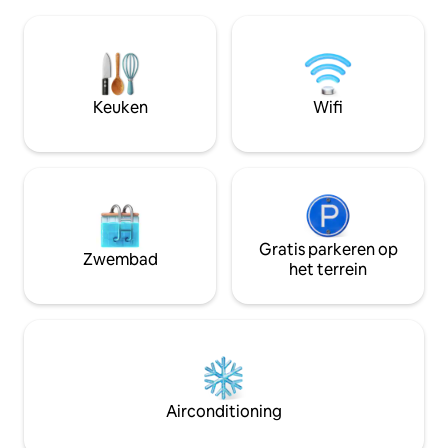
van een ademben
naar Apia ✔ Ruime woning voor
uitzicht op de oce
gezinnen/groepen ✔ Gratis onbeperkt
overdekte patio. Omheinde woning
wifi ✔ Beveiligd omheind terrein ✔
gelegen in Vaitele hoog
Grote veranda voor het buitenleven
buurt. Comfortabel
Airco Je vult int
Keuken
Wifi
houden van Samoa 
ook doet
Gratis parkeren op
Zwembad
het terrein
Airconditioning