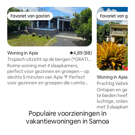
Favoriet van gasten
Favoriet van gas
Favoriet van gasten
Favoriet van gas
Woning in Apia
Gemiddelde beoordeling van 4,8
4,89 (88)
Tropisch uitzicht op de bergen (*GRATIS
onbeperkte wifi*)
Ruime woning met 4 slaapkamers,
perfect voor gezinnen en groepen – op
Woning in Apia
slechts 5 minuten van Apia 🌴 Perfect
voor gezinnen en groepen die ruimte
Prachtig Vaitele Vi
willen om te ontspannen, uit te pakken
op de oceaan, wifi,
Ontspan en geniet
en te genieten van een comfortabel
te bieden heeft in
verblijf zonder zich benauwd te voelen
luchtige, onlangs
zoals in een hotel. Geniet van een open
met 3 slaapkamer
woonruimte, een volledig uitgeruste
Populaire voorzieningen in
Centraal gelegen.
keuken en een grote overdekte
het centrum van Ap
vakantiewoningen in Samoa
veranda, ideaal om te ontspannen na
zo naar ongerepte
een dag op ontdekkingstocht in Samoa.
Op loopafstand van s
⭐ Belangrijkste kenmerken ✔ 5 minuten