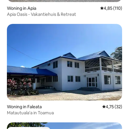
Woning in Apia
Gemiddelde beo
4,85 (110)
Apia Oasis - Vakantiehuis & Retreat
Woning in Faleata
Gemiddelde be
4,75 (32)
Matautuala'a in Toamua