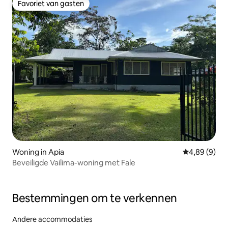
Favoriet van gasten
Favoriet van gasten
Woning in Apia
Gemiddelde b
4,89 (9)
Beveiligde Vailima-woning met Fale
Bestemmingen om te verkennen
Andere accommodaties