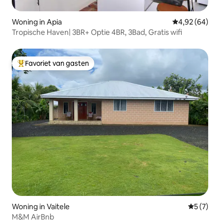
Woning in Apia
Gemiddelde be
4,92 (64)
Tropische Haven| 3BR+ Optie 4BR, 3Bad, Gratis wifi
Favoriet van gasten
Topfavoriet van gasten
Woning in Vaitele
Gemiddeld
5 (7)
M&M AirBnb