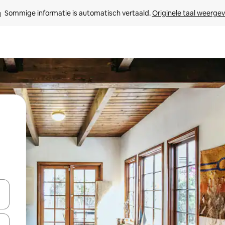
Sommige informatie is automatisch vertaald. 
Originele taal weerge
een keuze met je de pijltjestoetsen omhoog en omlaag, óf door te tik