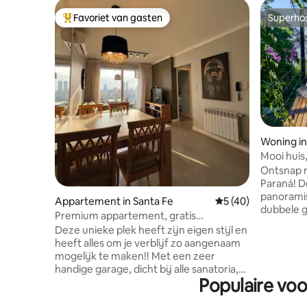
Favoriet van gasten
Superho
Topfavoriet van gasten
Superho
Woning in
Mooi huis,
met airco
Ontsnap n
Paraná! D
panoramisc
Appartement in Santa Fe
Gemiddelde beoorde
5 (40)
dubbele g
Premium appartement, gratis
verwarmd
parkeergarage, uitstekende locatie
Deze unieke plek heeft zijn eigen stijl en
Geniet va
heeft alles om je verblijf zo aangenaam
ontspan in
mogelijk te maken!! Met een zeer
rivier kij
handige garage, dicht bij alle sanatoria,
comfortab
Populaire voo
op 2 straten van de voetgangerszone, op
ruimtes liggen
3 straten van de prachtige boulevard
gelegenhe