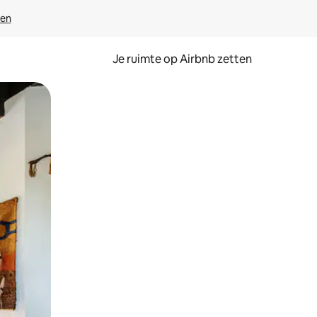
ven
Je ruimte op Airbnb zetten
ken of swipen.