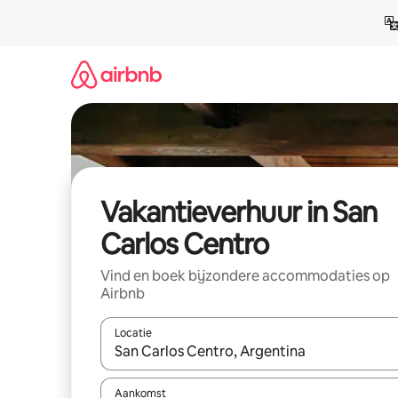
Ga
direct
naar
inhoud
Vakantieverhuur in San
Carlos Centro
Vind en boek bijzondere accommodaties op
Airbnb
Locatie
Wanneer er suggesties beschikbaar zijn, maak je 
Aankomst