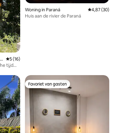
Woning in Paraná
Gemiddelde beoordelin
4,87 (30)
Huis aan de rivier de Paraná
yo
Gemiddelde beoordeling van 5 uit 5, 16 recensies
5 (16)
he tijd
Favoriet van gasten
Favoriet van gasten