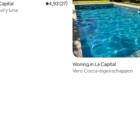
Capital
Gemiddelde beoordeling van 4,93 uit 5, 27 r
4,93 (27)
ol y luna
Woning in La Capital
Vero Cocca-eigenschappen
g van 4,76 uit 5, 25 recensies