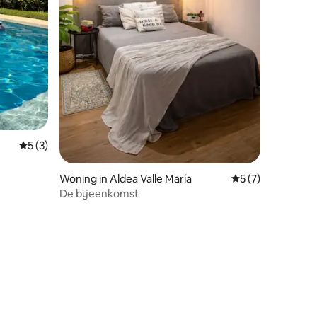
ecensies
Gemiddelde beoordeling van 5 uit 5, 3 recensies
5 (3)
Woning in Aldea Valle María
Gemiddelde beoord
5 (7)
De bijeenkomst