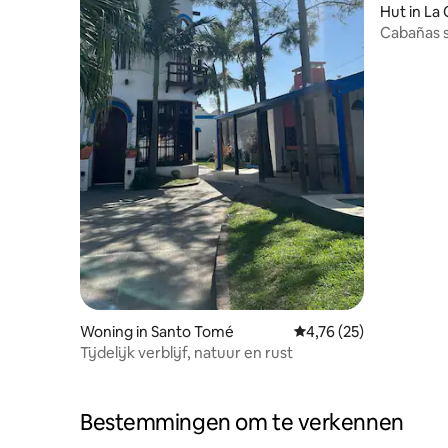
Hut in La 
Cabañas s
Woning in Santo Tomé
Gemiddelde beoordelin
4,76 (25)
Tijdelijk verblijf, natuur en rust
Bestemmingen om te verkennen