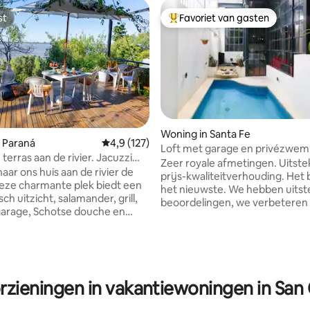
st
Favoriet van gasten
st
Topfavoriet van gasten
Woning in Santa Fe
 Paraná
Gemiddelde beoordeling van 4,9 uit 5, 127 r
4,9 (127)
Loft met garage en privézwem
 terras aan de rivier. Jacuzzi
Recoleta.
Zeer royale afmetingen. Uitst
nditioning
aar ons huis aan de rivier de
prijs-kwaliteitverhouding. Het
eze charmante plek biedt een
het nieuwste. We hebben uits
h uitzicht, salamander, grill,
beoordelingen, we verbeteren
ling van 5 uit 5, 40 recensies
arage, Schotse douche en
comfortervaring van dag tot da
e jacuzzi met hydromassage.
je terugkomt! De afmetingen z
n een natuurlijke omgeving en
zeer comfortabel, naast het fei
 de jacuzzi terwijl je naar de
een rustige ruimte in het cent
kt. Uitgeruste keuken,
stad is met parkeergelegenheid
ele bedden en gezellige
pand. We kijken ernaar uit om j
rzieningen in vakantiewoningen in San
 voor u klaar. Maak van de
ontmoeten, je vraag stoort ons 
id gebruik om de rust en
zijn 24 uur per dag beschikbaar,