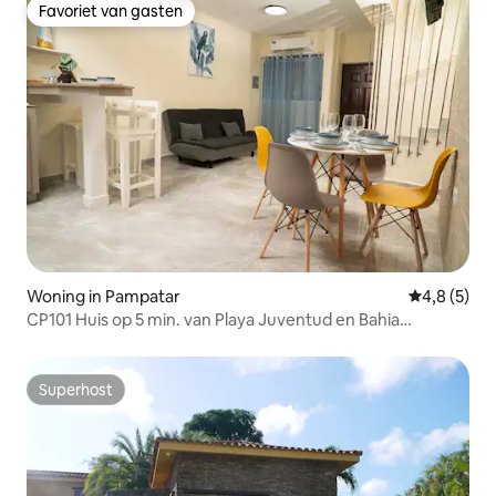
Favoriet van gasten
Favoriet van gasten
Woning in Pampatar
Gemiddelde 
4,8 (5)
CP101 Huis op 5 min. van Playa Juventud en Bahia
Pampatar
Superhost
Superhost