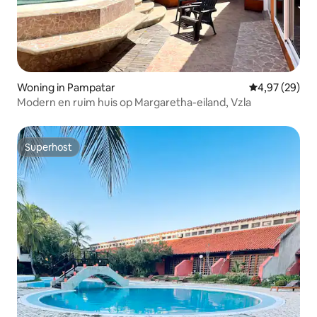
Woning in Pampatar
Gemiddelde be
4,97 (29)
Modern en ruim huis op Margaretha-eiland, Vzla
Superhost
Superhost