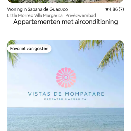
Woning in Sabana de Guacuco
Gemiddelde b
4,86 (7)
Little Morreo Villa Margarita | Privézwembad
Appartementen met airconditioning
Favoriet van gasten
Favoriet van gasten