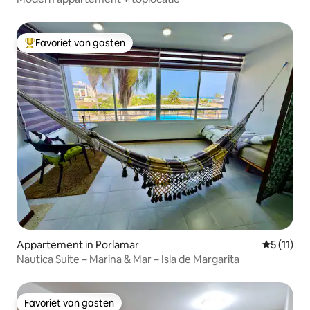
Favoriet van gasten
Topfavoriet van gasten
Appartement in Porlamar
Gemiddeld
5 (11)
Nautica Suite – Marina & Mar – Isla de Margarita
Favoriet van gasten
Favoriet van gasten