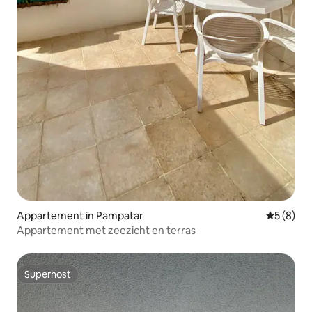
Appartement in Pampatar
Gemiddeld
5 (8)
Appartement met zeezicht en terras
Superhost
Superhost