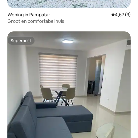
Woning in Pampatar
Gemiddelde b
4,67 (3)
Groot en comfortabel huis
Superhost
Superhost