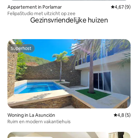
Appartement in Porlamar
Gemiddelde b
4,67 (9)
FelipaStudio met uitzicht op zee
Gezinsvriendelijke huizen
Superhost
Superhost
Woning in La Asunción
Gemiddelde 
4,8 (5)
Ruim en modern vakantiehuis