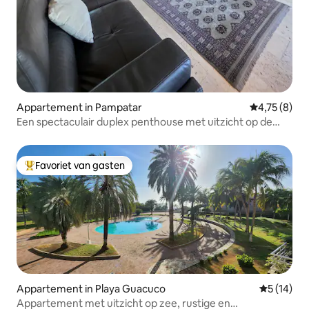
Appartement in Pampatar
Gemiddelde b
4,75 (8)
Een spectaculair duplex penthouse met uitzicht op de
oceaan.
Favoriet van gasten
Topfavoriet van gasten
Appartement in Playa Guacuco
Gemiddelde
5 (14)
Appartement met uitzicht op zee, rustige en