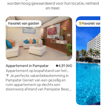
worden hoog gewaardeerd voor hun locatie, netheid
en meer.
Favoriet van gasten
Favoriet van g
Favoriet van gasten
Topfavoriet van 
Appartement in Pampatar
Gemiddelde beoordeling van 4,9
4,91 (44)
Appartement op loopafstand van het
strand van Pampatar + centrum + balkon
🌴 Je perfecte vakantiebestemming in
Pampatar Geniet van een gezellig en
ruim appartement op slechts een
steenworp afstand van Pampatar Beach
en op minder dan vijf minuten van Playa
Moreno en Playa Juventud. Toplocatie in
de buurt van strandclubs, restaurants en