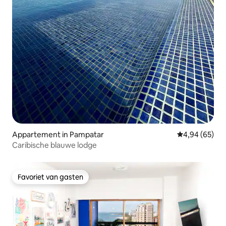
Appartement in Pampatar
Gemiddelde be
4,94 (65)
Caribische blauwe lodge
Favoriet van gasten
Favoriet van gasten