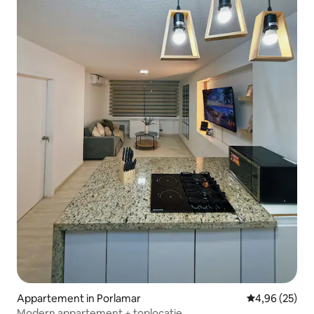
Appartement in Porlamar
Gemiddelde be
4,96 (25)
Modern appartement + toplocatie