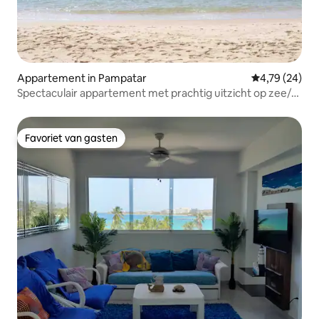
Appartement in Pampatar
Gemiddelde be
4,79 (24)
Spectaculair appartement met prachtig uitzicht op zee/
Pampatar
Favoriet van gasten
Favoriet van gasten