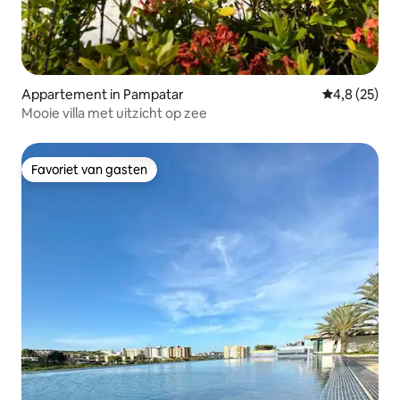
Appartement in Pampatar
Gemiddelde b
4,8 (25)
Mooie villa met uitzicht op zee
Favoriet van gasten
Favoriet van gasten