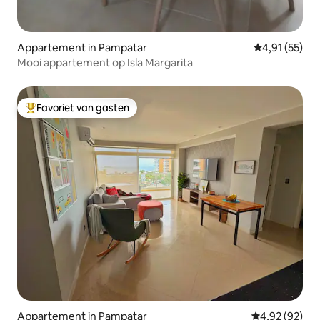
Appartement in Pampatar
Gemiddelde be
4,91 (55)
Mooi appartement op Isla Margarita
Favoriet van gasten
Topfavoriet van gasten
Appartement in Pampatar
Gemiddelde be
4,92 (92)