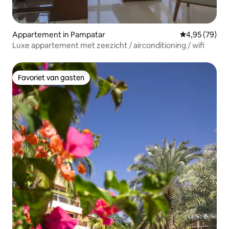
Appartement in Pampatar
Gemiddelde be
4,95 (79)
Luxe appartement met zeezicht / airconditioning / wifi
Favoriet van gasten
Favoriet van gasten