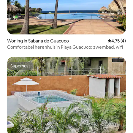
Woning in Sabana de Guacuco
Gemiddelde b
4,75 (4)
Comfortabel herenhuis in Playa Guacuco: zwembad, wifi
Superhost
Superhost