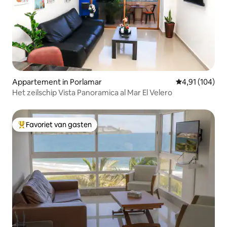
Appartement in Porlamar
Gemiddelde beo
4,91 (104)
Het zeilschip Vista Panoramica al Mar El Velero
Favoriet van gasten
Topfavoriet van gasten