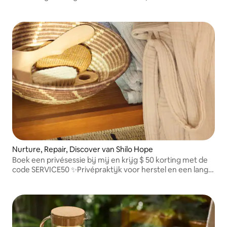
energiebalancerende ervaring die stress vermindert, de
harmonie herstelt en je geest vernieuwt tijdens je bezoek
aan San Diego.
Nurture, Repair, Discover van Shilo Hope
Boek een privésessie bij mij en krijg $ 50 korting met de
code SERVICE50 ✨Privépraktijk voor herstel en een lang
leven, met zorg op maat. Alleen op afspraak. Maandag
t/m zaterdag. Op zondag gesloten.