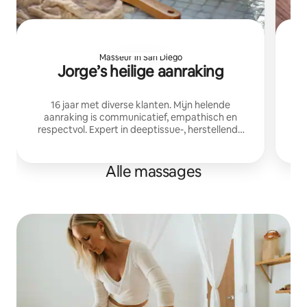
Masseur in San Diego
Jorge’s heilige aanraking
16 jaar met diverse klanten. Mijn helende
On
aanraking is communicatief, empathisch en
on
respectvol. Expert in deeptissue-, herstellende
en reflexologiemodaliteiten. Ik gebruik een op
trauma gebaseerde zorgaanpak. Hablo español.
b
Alle massages