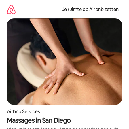
Ga
direct
Je ruimte op Airbnb zetten
naar
inhoud
Airbnb Services
Massages in San Diego