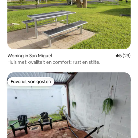
Woning in San Miguel
Gemiddelde
5 (23)
Huis met kwaliteit en comfort: rust en stilte.
Favoriet van gasten
Favoriet van gasten