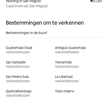
Woning in San Miguel
Gemiddelde
5 (30)
Casa Inversal, San Miguel.
Bestemmingen om te verkennen
Bestemmingen in de buurt
Guatemala-Stad
Antigua Guatemala
Vakantiehuizen
Vakantiehuizen
San Salvador
Tamarindo
Vakantiehuizen
Vakantiehuizen
San Pedro Sula
La Libertad
Vakantiehuizen
Vakantiehuizen
Quetzaltenango
Toon meer
Vakantiehuizen