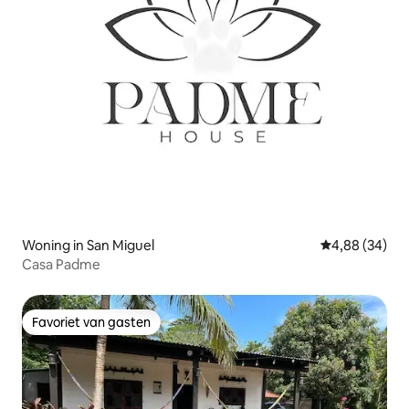
Woning in San Miguel
Gemiddelde be
4,88 (34)
Casa Padme
Favoriet van gasten
Favoriet van gasten