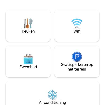
en de vulkaan. Dit gelijkvloerse huis
speeltuin, perfect v
combineert elegantie en comfort en
minuten van het stad
beschikt over 3 slaapkamers met
minuten van Mall Me
airconditioning voor maximaal 6 gasten,
minuut van winkel
een volledig uitgeruste keuken, wifi,
- El Sitio. Op 45 minuten van de beste
wasmachine en droger, een terras en
stranden in het oo
een overdekte garage voor 2 auto's.
Keuken
Wifi
Gratis parkeren op
Zwembad
het terrein
Airconditioning