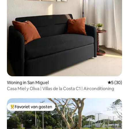
Woning in San Miguel
Gemiddelde
5 (30)
Casa Miel y Oliva | Villas de la Costa C1 | Airconditioning
Favoriet van gasten
Topfavoriet van gasten