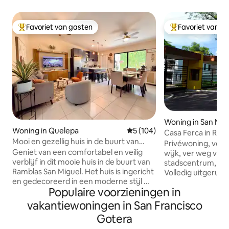
Favoriet van gasten
Favoriet van g
Topfavoriet van gasten
Topfavoriet van 
Woning in San Mig
Woning in Quelepa
Gemiddelde beoordeling van 5
5 (104)
Casa Ferca in Res. 
Mooi en gezellig huis in de buurt van
airconditioning
Privéwoning, veilig
Ramblas, San Miguel
Geniet van een comfortabel en veilig
wijk, ver weg van 
verblijf in dit mooie huis in de buurt van
stadscentrum, idea
Ramblas San Miguel. Het huis is ingericht
Volledig uitgerust 
en gedecoreerd in een moderne stijl —
hebt om je verbli
Populaire voorzieningen in
ideaal voor gezinnen, stellen of
maken, volledige a
zakenreizigers. Het ligt op slechts 3
wasmachine, drog
vakantiewoningen in San Francisco
minuten van het winkelcentrum
kabel, wifi en ruim
Gotera
Ramblas, op 15 minuten van het centrum
parkeergelegenhe