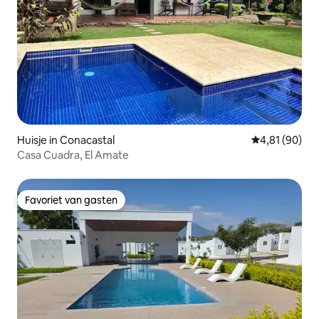
Huisje in Conacastal
Gemiddelde be
4,81 (90)
Casa Cuadra, El Amate
Favoriet van gasten
Favoriet van gasten