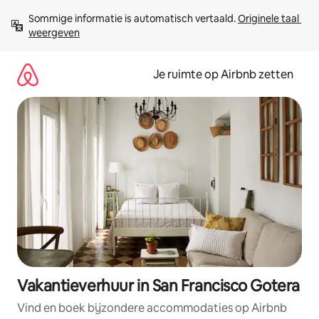
Ga
Sommige informatie is automatisch vertaald. 
Originele taal 
direct
weergeven
naar
inhoud
Je ruimte op Airbnb zetten
Vakantieverhuur in San Francisco Gotera
Vind en boek bijzondere accommodaties op Airbnb