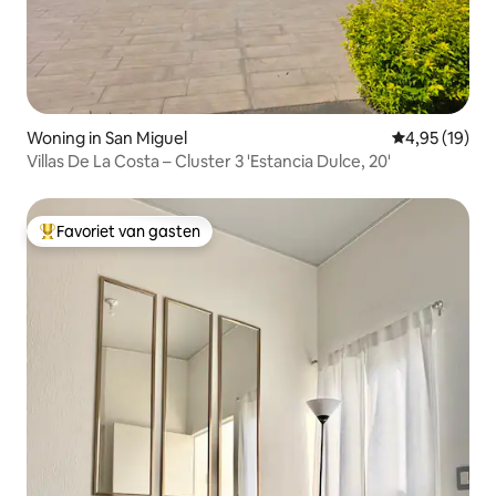
Woning in San Miguel
Gemiddelde be
4,95 (19)
Villas De La Costa – Cluster 3 'Estancia Dulce, 20'
Favoriet van gasten
Topfavoriet van gasten