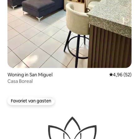
Woning in San Miguel
Gemiddelde be
4,96 (52)
Casa Boreal
Favoriet van gasten
Favoriet van gasten