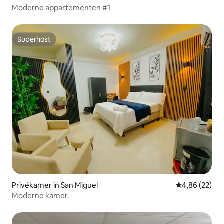
Moderne appartementen #1
Superhost
Superhost
Privékamer in San Miguel
Gemiddelde be
4,86 (22)
Moderne kamer.