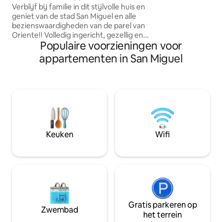
minuten afstand. Wat in de buurt: -
Verblijf bij familie in dit stijlvolle huis en
Metro Centro San 
geniet van de stad San Miguel en alle
rijden. -Walmart S
bezienswaardigheden van de parel van
El Cuco strand 45
Oriente!! Volledig ingericht, gezellig en
Populaire voorzieningen voor
Mall 5 minuten lo
elegant appartement, twee
te openen)
woonkamers, eetkamer, keuken,
appartementen in San Miguel
keuken, twee slaapkamers, twee
slaapkamers, twee slaapkamers, twee
slaapkamers, twee volledige badkamers,
luxe apparaten, alles wat je nodig hebt
voor een aangenaam en comfortabel
verblijf. Naast nabijgelegen bedrijven
op hetzelfde Plaza Comercial die de
aankoop van de benodigde producten
Keuken
Wifi
of items zullen vergemakkelijken om je
bezoek te vergemakkelijken
Gratis parkeren op
Zwembad
het terrein