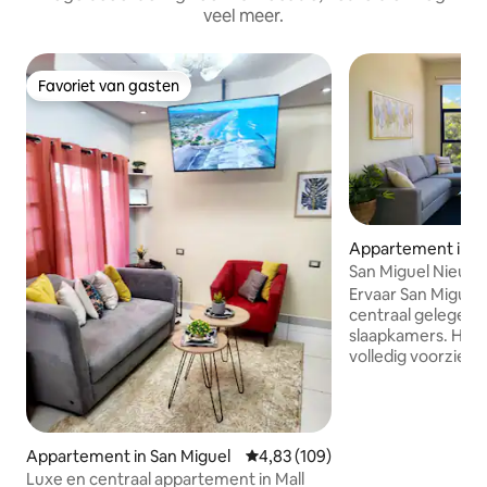
veel meer.
Favoriet van gasten
Favoriet van gasten
Appartement in S
San Miguel Nieuw
volledige airco me
Ervaar San Miguel 
vulkaan
centraal gelegen
slaapkamers. Het appartement is
volledig voorzien 
het beschikt over
een prachtig uitzic
chaparrastique' met je eigen
parkeergarage met sleutel
Appartement in San Miguel
Gemiddelde beoordeling van 4,83
4,83 (109)
in de meest centra
Luxe en centraal appartement in Mall
San Miguel, allema