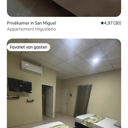
Privékamer in San Miguel
Gemiddelde be
4,97 (30)
Appartement Migueleño
Favoriet van gasten
Favoriet van gasten