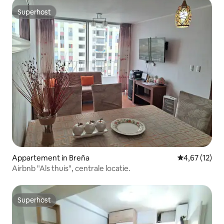
Superhost
Superhost
Appartement in Breña
Gemiddelde be
4,67 (12)
Airbnb "Als thuis", centrale locatie.
Superhost
Superhost