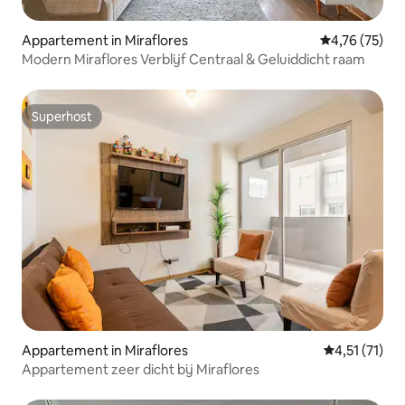
Appartement in Miraflores
Gemiddelde be
4,76 (75)
Modern Miraflores Verblijf Centraal & Geluiddicht raam
Superhost
Superhost
Appartement in Miraflores
Gemiddelde b
4,51 (71)
Appartement zeer dicht bij Miraflores