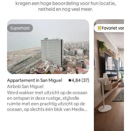
kregen een hoge beoordeling voor hun locatie,
netheid en nog veel meer.
Superhost
Favoriet van g
Superhost
Topfavoriet van 
Appartement in San Miguel
Gemiddelde beoordeling van 4,8
4,84 (37)
Airbnb San Miguel
Word wakker met uitzicht op de oceaan
en ontspan in deze rustige, stijlvolle
ruimte met een prachtig uitzicht op de
oceaan, op slechts één blok van Media
Luna Park en op drie minuten van de
toegang tot Costa 21 en het strand.
Nieuw en zeer veilig appartement, dicht