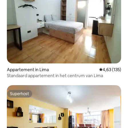
Appartement in Lima
Gemiddelde beo
4,63 (135)
Standaard appartement in het centrum van Lima
Superhost
Superhost