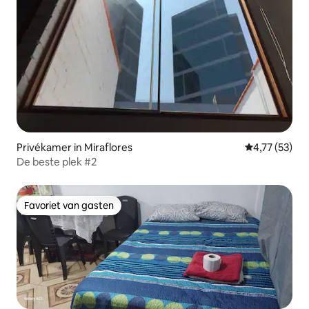
Privékamer in Miraflores
Gemiddelde be
4,77 (53)
De beste plek #2
Favoriet van gasten
Favoriet van gasten