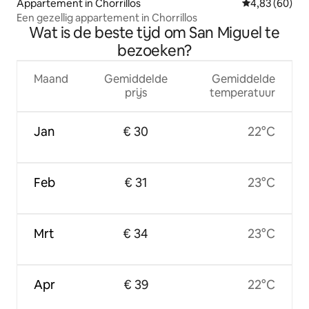
Appartement in Chorrillos
Gemiddelde be
4,83 (60)
Een gezellig appartement in Chorrillos
Wat is de beste tijd om San Miguel te
bezoeken?
Maand
Gemiddelde
Gemiddelde
prijs
temperatuur
Jan
€ 30
22°C
Feb
€ 31
23°C
Mrt
€ 34
23°C
Apr
€ 39
22°C