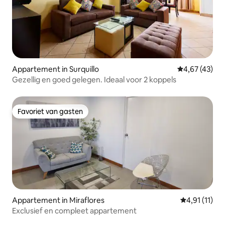
Appartement in Surquillo
Gemiddelde be
4,67 (43)
Gezellig en goed gelegen. Ideaal voor 2 koppels
Favoriet van gasten
Favoriet van gasten
Appartement in Miraflores
Gemiddelde b
4,91 (11)
Exclusief en compleet appartement