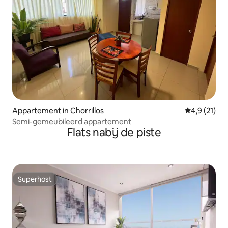
Appartement in Chorrillos
Gemiddelde b
4,9 (21)
Semi-gemeubileerd appartement
Flats nabij de piste
Superhost
Superhost