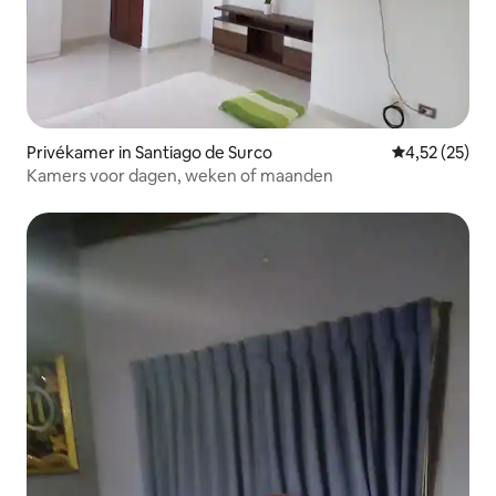
Privékamer in Santiago de Surco
Gemiddelde be
4,52 (25)
Kamers voor dagen, weken of maanden