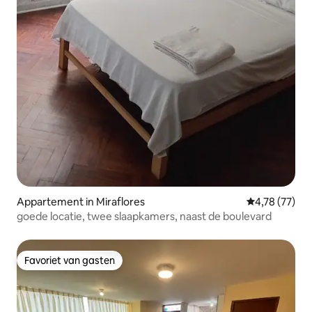
Appartement in Miraflores
Gemiddelde be
4,78 (77)
goede locatie, twee slaapkamers, naast de boulevard
Favoriet van gasten
Favoriet van gasten