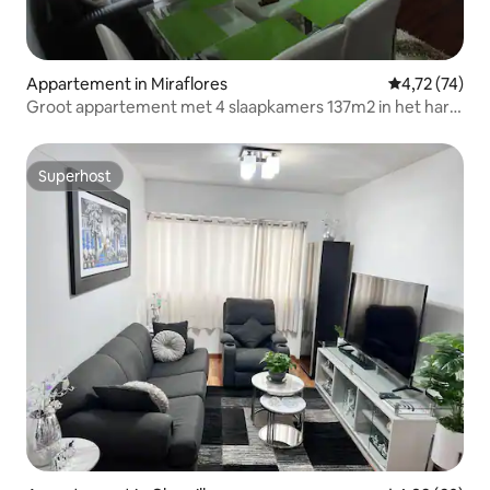
Appartement in Miraflores
Gemiddelde be
4,72 (74)
Groot appartement met 4 slaapkamers 137m2 in het hart
van Miraflores
Superhost
Superhost