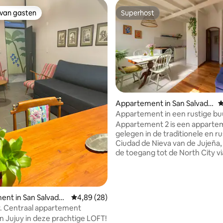
 van gasten
Superhost
 van gasten
Superhost
Appartement in San Salvado
G
r de Jujuy
Appartement in een rustige bu
Appartement 2 is een apparte
gelegen in de traditionele en ru
Ciudad de Nieva van de Jujeña, 
de toegang tot de North City vi
Route No.9. De afgelopen jaren
sector een sterke culturele op
trend en verschillende gastronomische
opties dicht bij de accommodat
ling van 5 uit 5, 27 recensies
nt in San Salvador
Gemiddelde beoordeling van 4,89 uit 5, 28 r
4,89 (28)
om rond te lopen en te geniete
y. Centraal appartement
warmte van de mensen die zij
n Jujuy in deze prachtige LOFT!
geconcentreerd op het charma