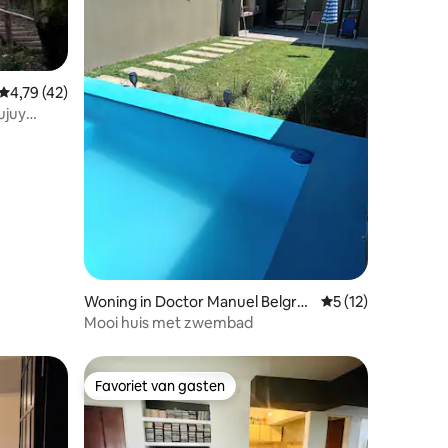
Gemiddelde beoordeling van 4,79 uit 5, 42 recensies
4,79 (42)
ujuy
recensies
Woning in Doctor Manuel Belgra
Gemiddelde beoorde
5 (12)
no
Mooi huis met zwembad
Favoriet van gasten
Favoriet van gasten