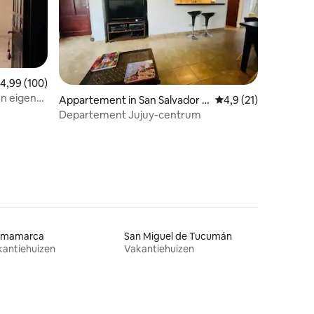
ecensies
emiddelde beoordeling van 4,99 uit 5, 100 recensies
4,99 (100)
n eigen
Appartement in San Salvador d
Gemiddelde beoordeli
4,9 (21)
e Jujuy
Departement Jujuy-centrum
rmamarca
San Miguel de Tucumán
kantiehuizen
Vakantiehuizen