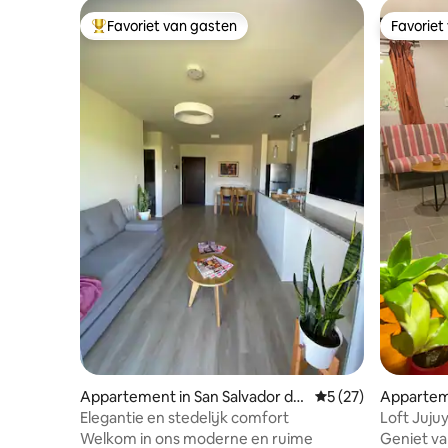
Favoriet van gasten
Favoriet
Topfavoriet van gasten
Favoriet
Appartement in San Salvador de
Gemiddelde beoorde
5 (27)
Apparteme
Jujuy
de Jujuy
Elegantie en stedelijk comfort
Loft Juju
Welkom in ons moderne en ruime
Geniet va