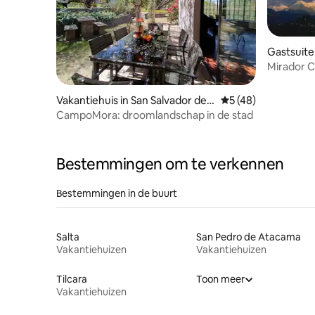
Gastsuite 
ujuy
Mirador C
Jujuy
Vakantiehuis in San Salvador de J
Gemiddelde beoorde
5 (48)
ujuy
CampoMora: droomlandschap in de stad
Bestemmingen om te verkennen
Bestemmingen in de buurt
Salta
San Pedro de Atacama
Vakantiehuizen
Vakantiehuizen
Tilcara
Toon meer
Vakantiehuizen