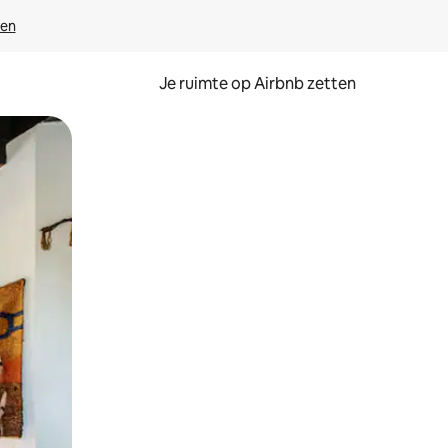
ven
Je ruimte op Airbnb zetten
ken of swipen.