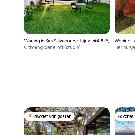
Woning in San Salvador de Jujuy
Gemiddelde beoordel
4,8 (5)
Woning in
Citroengroene loft (studio)
Het huisj
luchthav
Favoriet van gasten
Favoriet
Topfavoriet van gasten
Favoriet