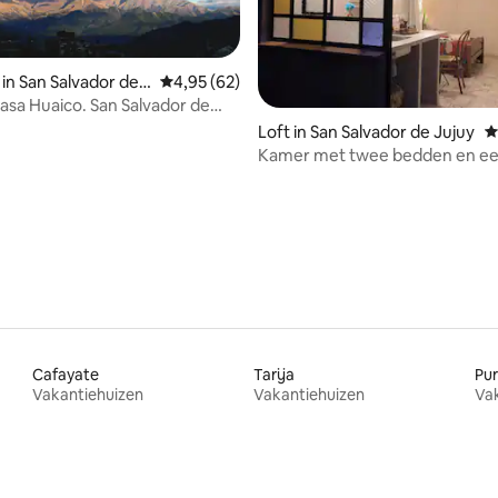
in San Salvador de J
Gemiddelde beoordeling van 4,95 uit 5, 62 r
4,95 (62)
asa Huaico. San Salvador de
Loft in San Salvador de Jujuy
G
Kamer met twee bedden en ee
ling van 5 uit 5, 48 recensies
badkamer.
Cafayate
Tarija
Pu
Vakantiehuizen
Vakantiehuizen
Va