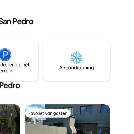
 gezin
t.
 San Pedro
arkeren op het
Airconditioning
errein
 Pedro
Favoriet van gasten
Favoriet van gasten