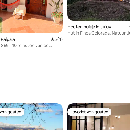
Houten huisje in Jujuy
Hut in Finca Colorada. Natuur J
PreViaj
ing van 4,8 uit 5, 5 recensies
 Palpala
Gemiddelde beoordeling van 5 uit 5, 4 
5 (4)
e 859 - 10 minuten van de
en en het centrum
 van gasten
Favoriet van gasten
 van gasten
Favoriet van gasten