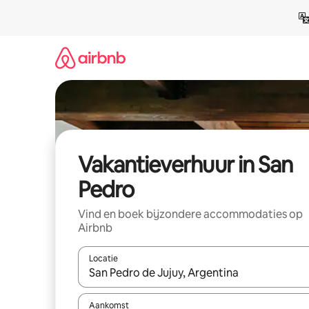
Ga
direct
naar
inhoud
Vakantieverhuur in San
Pedro
Vind en boek bijzondere accommodaties op
Airbnb
Locatie
Wanneer er suggesties beschikbaar zijn, maak je 
Aankomst