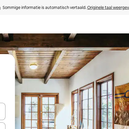
Sommige informatie is automatisch vertaald. 
Originele taal weerge
een keuze met je de pijltjestoetsen omhoog en omlaag, óf door te tik