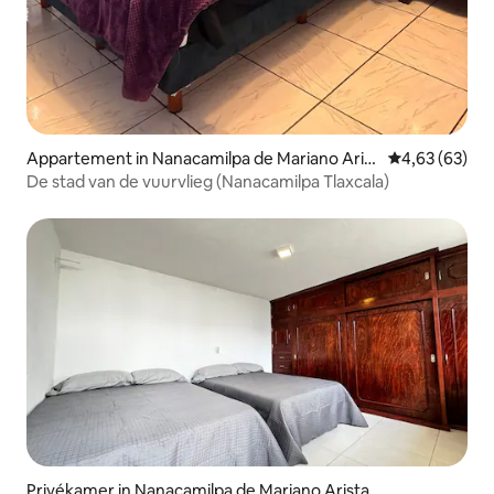
Appartement in Nanacamilpa de Mariano Arist
Gemiddelde be
4,63 (63)
a
De stad van de vuurvlieg (Nanacamilpa Tlaxcala)
Privékamer in Nanacamilpa de Mariano Arista