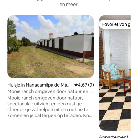
en meer.
Favoriet van gas
Favoriet van gas
Huisje in Nanacamilpa de Mari
Gemiddelde beoordeling van 4,
4,67 (9)
ano Arista
Mooie ranch omgeven door natuur en
een geweldig uitzicht
Mooie ranch omgeven door natuur,
spectaculair uitzicht en een rustige
sfeer die je zal helpen uit de routine te
komen en je batterijen op te laden. Kom
met je familie of vrienden en beleef een
echte landelijke ervaring zonder het
dagelijkse comfort te verliezen.
Appartement in N