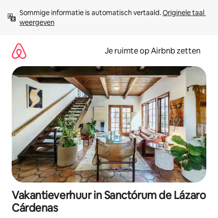
Ga
Sommige informatie is automatisch vertaald. 
Originele taal 
direct
weergeven
naar
inhoud
Je ruimte op Airbnb zetten
Vakantieverhuur in Sanctórum de Lázaro
Cárdenas