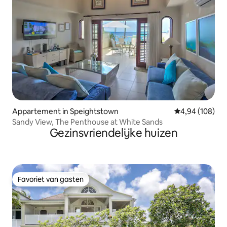
Appartement in Speightstown
Gemiddelde beo
4,94 (108)
Sandy View, The Penthouse at White Sands
Gezinsvriendelijke huizen
Favoriet van gasten
Favoriet van gasten