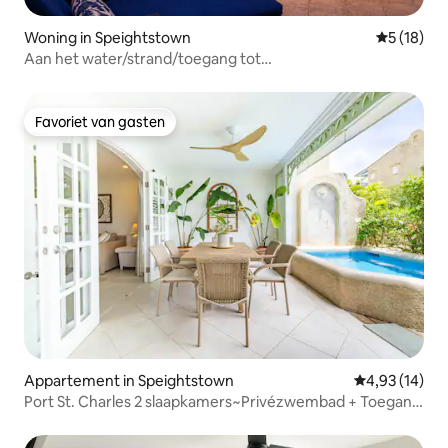
Woning in Speightstown
Gemiddelde
5 (18)
Aan het water/strand/toegang tot
resort/luchthaventransfer
Favoriet van gasten
Favoriet van gasten
Appartement in Speightstown
Gemiddelde be
4,93 (14)
Port St. Charles 2 slaapkamers~Privézwembad + Toegang
tot het strand