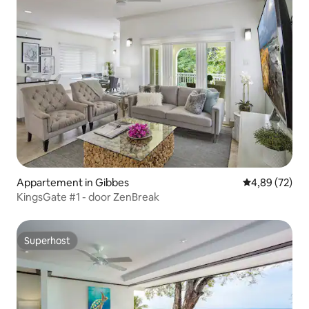
Appartement in Gibbes
Gemiddelde be
4,89 (72)
KingsGate #1 - door ZenBreak
Superhost
Superhost