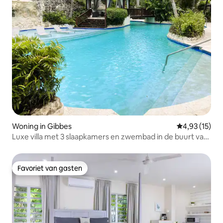
Woning in Gibbes
Gemiddelde be
4,93 (15)
Luxe villa met 3 slaapkamers en zwembad in de buurt van
Gibbes Beach
Favoriet van gasten
Favoriet van gasten