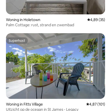
Woning in Holetown
Gemiddelde be
4,89 (35)
Palm Cottage: rust, strand en zwembad
Superhost
Superhost
Woning in Fitts Village
Gemiddelde beo
4,87 (101)
Uitzicht op de oceaan in St James - Legacy