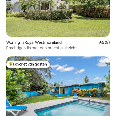
Woning in Royal Westmoreland
Gemiddeld
5 (8)
Prachtige villa met een prachtig uitzicht
Favoriet van gasten
Topfavoriet van gasten