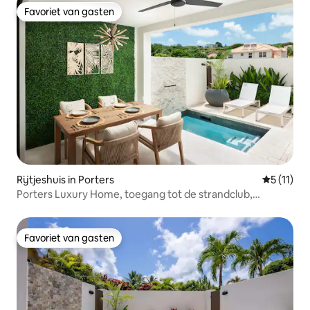
Favoriet van gasten
Favoriet van gasten
Rijtjeshuis in Porters
Gemiddeld
5 (11)
Porters Luxury Home, toegang tot de strandclub,
zwembad en barbecue
Favoriet van gasten
Favoriet van gasten