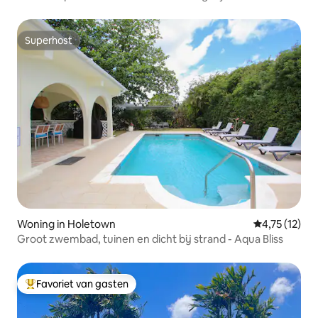
Superhost
Superhost
Woning in Holetown
Gemiddelde be
4,75 (12)
Groot zwembad, tuinen en dicht bij strand - Aqua Bliss
Favoriet van gasten
Topfavoriet van gasten