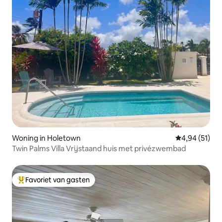
Woning in Holetown
Gemiddelde be
4,94 (51)
Twin Palms Villa Vrijstaand huis met privézwembad
Favoriet van gasten
Topfavoriet van gasten