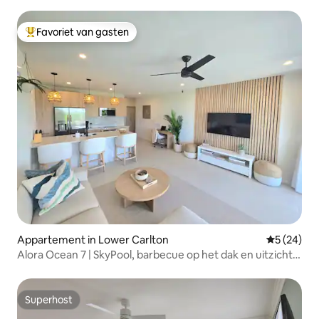
Favoriet van gasten
Topfavoriet van gasten
Appartement in Lower Carlton
Gemiddelde
5 (24)
Alora Ocean 7 | SkyPool, barbecue op het dak en uitzicht
op de oceaan
Superhost
Superhost