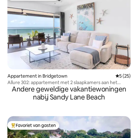
Appartement in Bridgetown
Gemiddelde
5 (25)
Allure 302: appartement met 2 slaapkamers aan het
Andere geweldige vakantiewoningen
strand
nabij Sandy Lane Beach
Favoriet van gasten
Topfavoriet van gasten