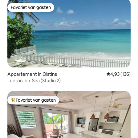
Favoriet van gasten
Favoriet van gasten
Appartement in Oistins
Gemiddelde beo
4,93 (136)
Leeton-on-Sea (Studio 2)
Favoriet van gasten
Topfavoriet van gasten