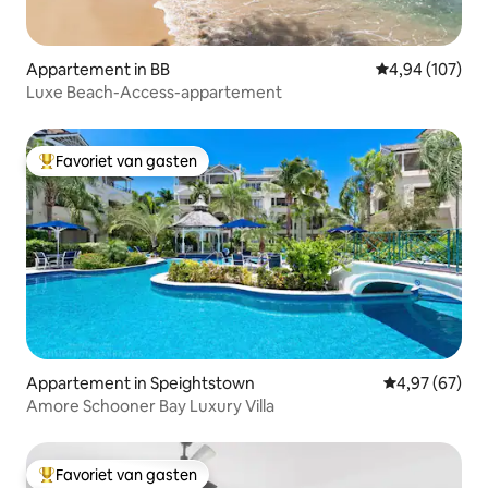
Appartement in BB
Gemiddelde beo
4,94 (107)
Luxe Beach-Access-appartement
Favoriet van gasten
Topfavoriet van gasten
Appartement in Speightstown
Gemiddelde be
4,97 (67)
Amore Schooner Bay Luxury Villa
Favoriet van gasten
Topfavoriet van gasten