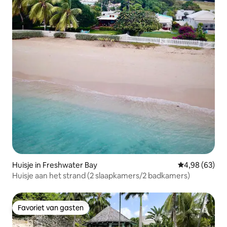
Huisje in Freshwater Bay
Gemiddelde be
4,98 (63)
Huisje aan het strand (2 slaapkamers/2 badkamers)
Favoriet van gasten
Favoriet van gasten