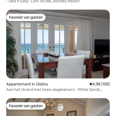
"Take It Easy" Loft-Studio, Rockley Resort
Favoriet van gasten
Favoriet van gasten
Appartement in Oistins
Gemiddelde beo
4,98 (105)
Aan het strand met twee slaapkamers - White Sands
Beach Condo 's
Favoriet van gasten
Favoriet van gasten