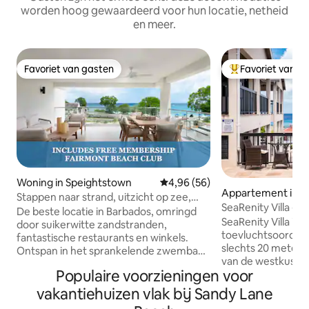
worden hoog gewaardeerd voor hun locatie, netheid
en meer.
Favoriet van gasten
Favoriet van g
Favoriet van gasten
Topfavoriet van 
Woning in Speightstown
Gemiddelde beoordeling van 4,9
4,96 (56)
Appartement in Fit
Stappen naar strand, uitzicht op zee,
SeaRenity Villa - 
zwembad en toegang tot resort!
De beste locatie in Barbados, omringd
SeaRenity Villa is 
door suikerwitte zandstranden,
toevluchtsoord aa
fantastische restaurants en winkels.
slechts 20 meter 
Ontspan in het sprankelende zwembad,
van de westkust 
geniet van een adembenemend uitzicht
Populaire voorzieningen voor
wakker met een
en geniet van het comfort van een ruim
uitzicht op de oce
tropisch toevluchtsoord. &#11088; "We
vakantiehuizen vlak bij Sandy Lane
woonkamer, de pat
zijn frequente bezoekers van Barbados