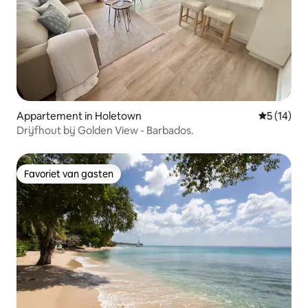
Appartement in Holetown
Gemiddelde
5 (14)
Drijfhout bij Golden View - Barbados.
Favoriet van gasten
Favoriet van gasten