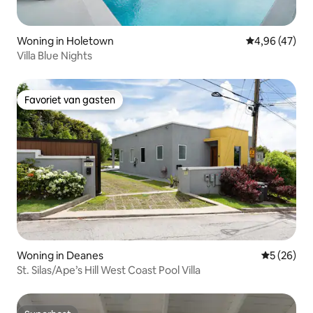
Woning in Holetown
Gemiddelde be
4,96 (47)
Villa Blue Nights
Favoriet van gasten
Favoriet van gasten
Woning in Deanes
Gemiddelde
5 (26)
St. Silas/Ape’s Hill West Coast Pool Villa