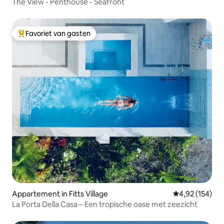
The View - Penthouse - Seafront
Favoriet van gasten
Topfavoriet van gasten
Appartement in Fitts Village
Gemiddelde beo
4,92 (154)
La Porta Della Casa – Een tropische oase met zeezicht