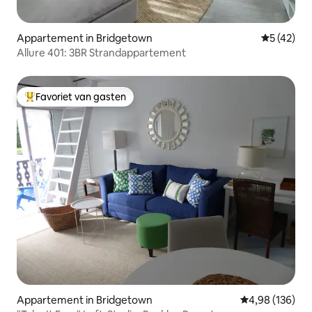
Appartement in Bridgetown
Gemiddelde
5 (42)
Allure 401: 3BR Strandappartement
Favoriet van gasten
Topfavoriet van gasten
Appartement in Bridgetown
Gemiddelde beo
4,98 (136)