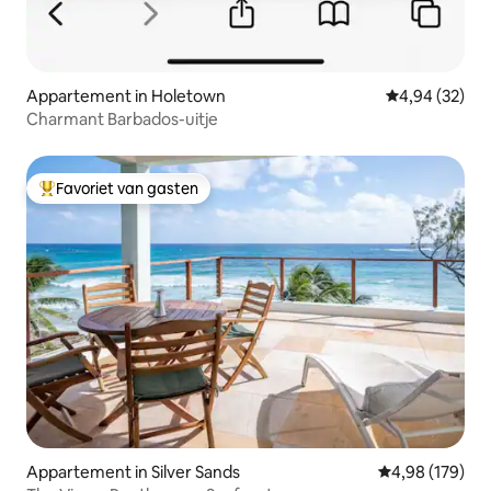
Appartement in Holetown
Gemiddelde be
4,94 (32)
Charmant Barbados-uitje
Favoriet van gasten
Topfavoriet van gasten
Appartement in Silver Sands
Gemiddelde beo
4,98 (179)