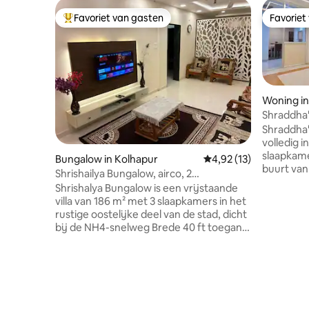
Favoriet van gasten
Favoriet
Topfavoriet van gasten
Favoriet
Woning in
Shraddha'
Shraddha'
volledig 
slaapkame
Bungalow in Kolhapur
Gemiddelde beoordelin
4,92 (13)
buurt van
Shrishailya Bungalow, airco, 2
Motors. M
slaapkamers, GRATIS parkeerplaats voor
Shrishalya Bungalow is een vrijstaande
het ligt d
2 SUV’s
villa van 186 m² met 3 slaapkamers in het
busstatio
rustige oostelijke deel van de stad, dicht
belangrij
bij de NH4-snelweg Brede 40 ft toegang
Kolhapur
tot de weg Beveiligde
begane gr
parkeergelegenheid voor twee auto's,
voor maxi
waaronder een SUV binnen het terrein
een slaap
AC hoofdslaapkamer, natuurlijk koele
ruime wo
tweede slaapkamer, orthopedische
keuken, e
matrassen, 2 aangrenzende badkamers