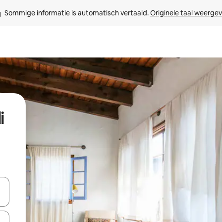
Sommige informatie is automatisch vertaald. 
Originele taal weerge
i
een keuze met je de pijltjestoetsen omhoog en omlaag, óf door te tik