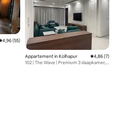
Gemiddelde beoordeling van 4,96 uit 5, 55 recensies
4,96 (55)
Appartement in Kolhapur
Gemiddelde beoordeli
4,86 (7)
102 | The Wave | Premium 3 slaapkamer,
hal, keuken | Centraal Kolhapur
ecensies