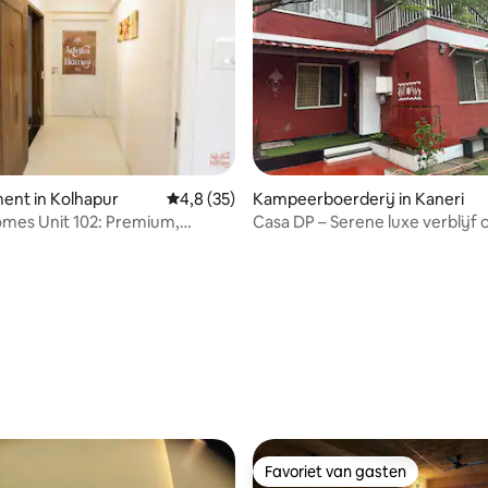
ent in Kolhapur
Gemiddelde beoordeling van 4,8 uit 5, 35 r
4,8 (35)
Kampeerboerderij in Kaneri
mes Unit 102: Premium,
Casa DP – Serene luxe verblijf 
Centraal 2BHK
boerderij
eling van 5 uit 5, 5 recensies
Favoriet van gasten
Favoriet van gasten