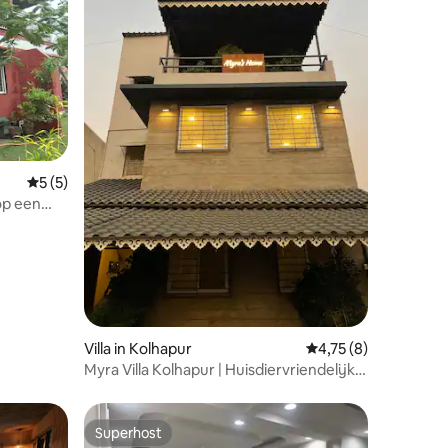
ecensies
Gemiddelde beoordeling van 5 uit 5, 5 recensies
5 (5)
op een
Villa in Kolhapur
Gemiddelde beoordeli
4,75 (8)
Myra Villa Kolhapur | Huisdiervriendelijk ·
Gratis parkeren
Superhost
Superhost