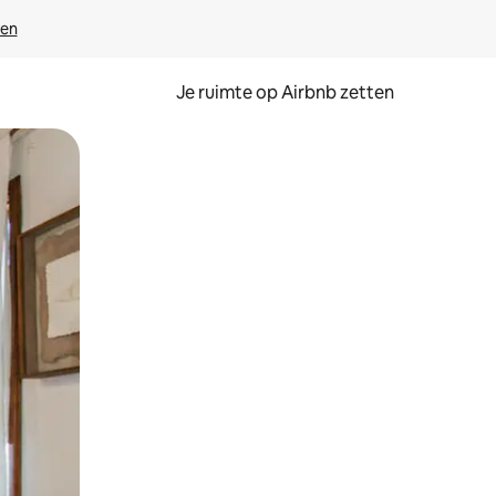
ven
Je ruimte op Airbnb zetten
ken of swipen.