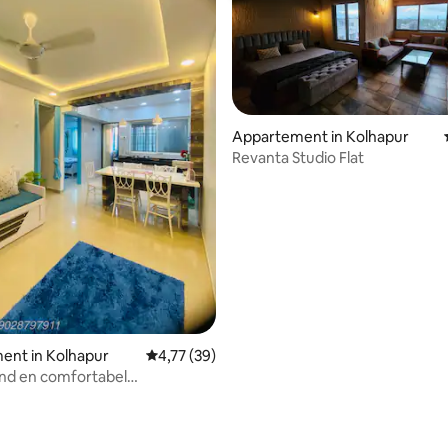
Appartement in Kolhapur
Revanta Studio Flat
ling van 5 uit 5, 18 recensies
ent in Kolhapur
Gemiddelde beoordeling van 4,77 uit 5, 39 r
4,77 (39)
nd en comfortabel
uis