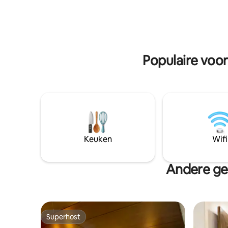
parkeerge
keuken, 40 Mbps wifi en OTT TV.
gezinnen,
Privéboomgaard met chikoo- en
vakantiev
kokospalmen. 25 minuten van Mahalaxmi
Temple. 1,5 km van de nationale snelweg.
100 m van de snelweg. Veilig, omheind,
huisdiervriendelijk met ondersteuning
Populaire voor
van de conciërge.
Keuken
Wifi
Andere ge
Superhost
Superhost