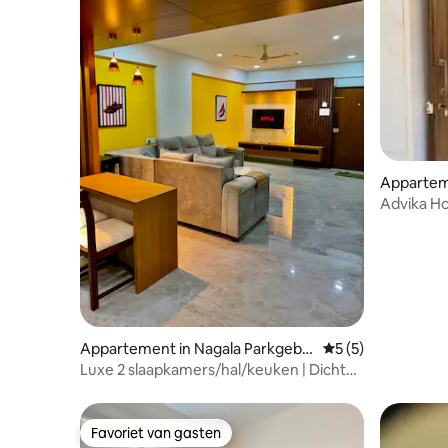
Appartem
Advika Ho
Luchtig, 
Appartement in Nagala Parkgebie
Gemiddelde beoord
5 (5)
d
Luxe 2 slaapkamers/hal/keuken | Dicht
bij Mahalaxmi Mandir Kolhapur
Favoriet van gasten
Favoriet van gasten