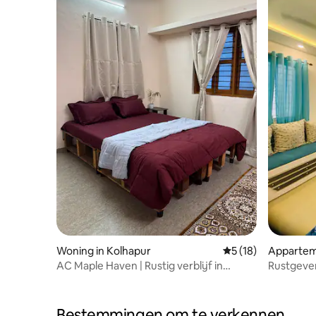
Woning in Kolhapur
Gemiddelde beoorde
5 (18)
Appartem
AC Maple Haven | Rustig verblijf in
Rustgeve
PratibhaNagar
vakantieh
Bestemmingen om te verkennen