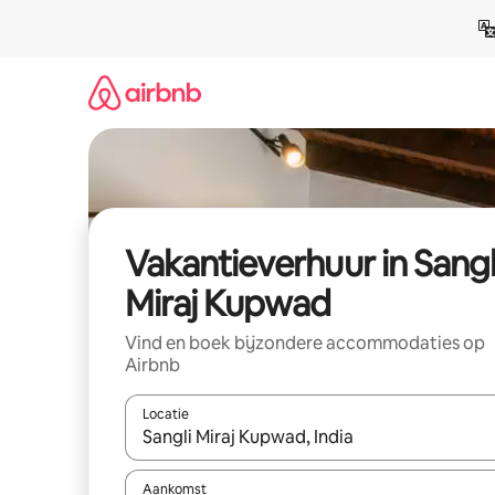
Ga
direct
naar
inhoud
Vakantieverhuur in Sangl
Miraj Kupwad
Vind en boek bijzondere accommodaties op
Airbnb
Locatie
Wanneer er suggesties beschikbaar zijn, maak je 
Aankomst