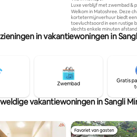
legenheid - ideaal voor
Luxe verblijf met zwembad & p
 zakenreizigers en
Welkom in Matoshree. Deze c
erblijven.
kortetermijnverhuur biedt een 
toevluchtsoord in een rustige b
slechts enkele minuten afstan
zieningen in vakantiewoningen in Sang
lokale bezienswaardigheden. G
moderne voorzieningen, een vo
uitgeruste keuken en een eige
achtertuin die perfect is om te
ontspannen en een luxe zwemb
Ideaal voor stellen of kleine ge
Boek vandaag nog je verblijf in
Ontspan met het gezin op deze
Gratis p
plek om te verblijven. Plekken IN DE
Zwembad
t
buurt Luchthaven Kolhapur:1 k
Mahalaxmi mandir :9km Panhala fort :
km Jotiba tempel. : 30 km
weldige vakantiewoningen in Sangli Mi
Favoriet van gasten
Favoriet van gasten