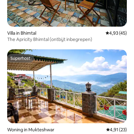
Villa in Bhimtal
Gemiddelde be
4,93 (45)
The Apricity Bhimtal (ontbijt inbegrepen)
Superhost
Superhost
Woning in Mukteshwar
Gemiddelde be
4,91 (23)