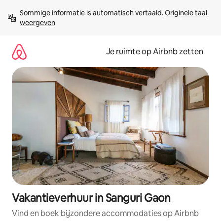
Ga
Sommige informatie is automatisch vertaald. 
Originele taal 
direct
weergeven
naar
inhoud
Je ruimte op Airbnb zetten
Vakantieverhuur in Sanguri Gaon
Vind en boek bijzondere accommodaties op Airbnb