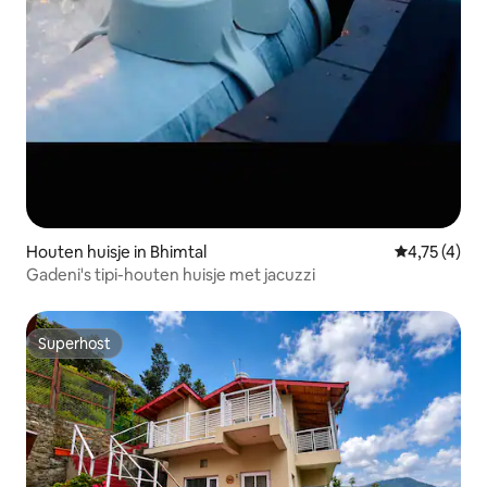
Houten huisje in Bhimtal
Gemiddelde b
4,75 (4)
Gadeni's tipi-houten huisje met jacuzzi
Superhost
Superhost