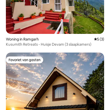
Woning in Ramgarh
Gemiddeld
5 (3)
Kusumith Retreats - Huisje Devam (3 slaapkamers)
Favoriet van gasten
Favoriet van gasten