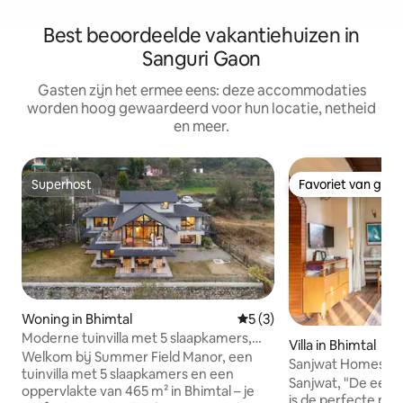
Best beoordeelde vakantiehuizen in
Sanguri Gaon
Gasten zijn het ermee eens: deze accommodaties
worden hoog gewaardeerd voor hun locatie, netheid
en meer.
Superhost
Favoriet van gas
Superhost
Favoriet van gas
Woning in Bhimtal
Gemiddelde beoordeling van
5 (3)
Moderne tuinvilla met 5 slaapkamers,
Villa in Bhimtal
Summer Field Manor, Bhimtal
Welkom bij Summer Field Manor, een
Sanjwat Homestay
tuinvilla met 5 slaapkamers en een
Orchard Villa
Sanjwat, "De eers
oppervlakte van 465 m² in Bhimtal – je
is de perfecte mi