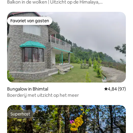
Balkon in de wolken | Uitzicht op de Himalaya,
zonsondergang
Favoriet van gasten
Favoriet van gasten
Bungalow in Bhimtal
Gemiddelde be
4,84 (97)
Boerderij met uitzicht op het meer
Superhost
Superhost