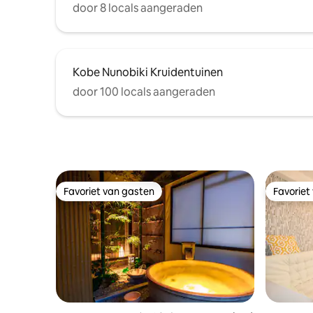
van de textuur van het beton en de open
door 8 locals aangeraden
ruimte met het plafond eruit
getrokken.De buitenkant is een
onvoorstelbaar stijlvol ontwerp om je
gevoeligheden te stimuleren. Er is ook
Kobe Nunobiki Kruidentuinen
een eilandkeuken met een enorm één
bord.Het is ook een geweldige plek voor
door 100 locals aangeraden
kleine evenementen. Met name de open
dakruimte moet worden
opgemerkt.Heerlijke ochtendkoffie met
uitzicht op de drukte van de stad is de
beste. Geniet van een speciale Kobe-
ervaring in een hoek van de stad.
Favoriet van gasten
Favoriet
Favoriet van gasten
Favoriet