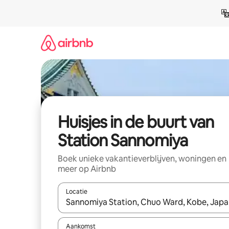
Ga
direct
naar
inhoud
Huisjes in de buurt van
Station Sannomiya
Boek unieke vakantieverblijven, woningen en
meer op Airbnb
Locatie
Wanneer er suggesties beschikbaar zijn, maak je 
Aankomst