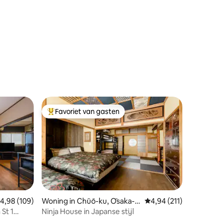
ecensies
Favoriet van gasten
Topfavoriet van gasten
ecensies
emiddelde beoordeling van 4,98 uit 5, 109 recensies
4,98 (109)
Woning in Chūō-ku, Ōsaka-s
Gemiddelde beoordeling
4,94 (211)
hi
St 1
Ninja House in Japanse stijl