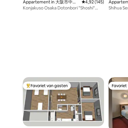
Appartement in 大阪市中央
Gemiddelde beoordeling 
4,92 (145)
Appartem
区
Konjakuso Osaka Dotonbori "Shoshi"
Shihua Se
SPA-VERBLIJF
locatie) 
centrum v
minuut!
Favoriet van gasten
Favoriet
Topfavoriet van gasten
Favoriet