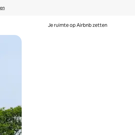
ven
Je ruimte op Airbnb zetten
ken of swipen.