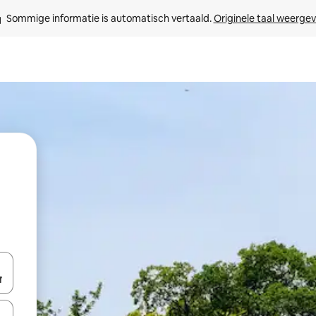
Sommige informatie is automatisch vertaald. 
Originele taal weerge
een keuze met je de pijltjestoetsen omhoog en omlaag, óf door te tik