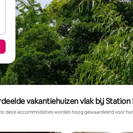
deelde vakantiehuizen vlak bij Statio
ens: deze accommodaties worden hoog gewaardeerd voor hun l