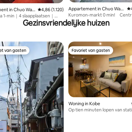
van 4,98 uit 5, 371 recensies
Appartement in Chuo War
Ge
ent in Chuo War
Gemiddelde beoordeling van 4,86 uit 5, 1.120 
4,86 (1.120)
d, Osaka
Kuromon-markt 0 min! Cent
 1-min｜4 slaapplaatsen｜
het Minami-gebied/KR3
Gezinsvriendelijke huizen
shi｜Eten en vintage
iet van gasten
Favoriet van gasten
iet van gasten
Favoriet van gasten
van 4,96 uit 5, 138 recensies
Woning in Kobe
Op tien minuten lopen van stat
Kobe / dicht bij Kobe Harborla