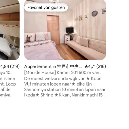
Woning i
Favoriet van gasten
Favor
Favoriet van gasten
Topfavo
Osaka
[Luxe Ja
10 min me
Chidoriga
dichtstbi
★ Ruim vr
persone
verdiepi
woonkame
huur ★ 3 minuten lopen van
Chidotobashi-s
met de tr
toeristis
volgt. U
ecensies
emiddelde beoordeling van 4,84 uit 5, 219 recensies
4,84 (219)
Appartement in 神戸市中央
Gemiddelde beoordeling
4,71 (216)
minuten, Osaka Station 12 minuten, Shi
区
Osaka Stat
ya 10
[Mori de House] Kamer 201 600 m van
Airport 
Sannomiya, Kobe
De meest welvarende wijk van★ Kobe
Nara 50 m
Loop
Vijf minuten lopen naar★ elke lijn
de buurt
naf de
Sannomiya station 10 minuten lopen naar
speciaalz
omiya
Ikeda★ Shrine ★Kikan, Nankinmachi 15
izakaya's
minuten lopen ★Osaka 30 min Goede
drinkgel
en met
ligging, buurtwinkel en warenhuis in de
gunstige locatie. 
s is een
buurt. Het meest welvarende gebied
perfect v
enkele
in★ Kobe ★Vijf minuten lopen naar
met vrie
station Sannomiya ★Shrine 10 minuten
kunt dvd's
lopen Op 15 minuten lopen★ van de