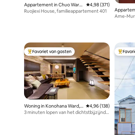
Appartement in Chuo Ward,
Gemiddelde beoordeling 
4,98 (371)
Appartem
Osaka
Ruojiexi House, familieappartement 401
d, Osaka
Ame-Mura
Shinsaiba
Favoriet van gasten
Favor
Topfavoriet van gasten
Topfavor
Woning in Konohana Ward,
Gemiddelde beoordeling 
4,96 (138)
Osaka
3 minuten lopen van het dichtstbijzijnde
station/15 minuten met de trein naar
USJ/Designer privé-accommodatie/Lien
de premier