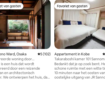
iet van gasten
Favoriet van gasten
iet van gasten
Favoriet van gasten
eno Ward, Osaka
Gemiddelde beoordeling van 5 uit 5, 102 r
5 (102)
Appartement in Kobe
G
reerde woning door
Takaraboshi kamer 101 Sannomi
ebber, timmerman en
minuten snel wifi
 is een huis dat wordt
Bedankt dat je op zoek bent. Het is een
r
reerd door een reizende
schone ruimte met een witte tint. 
n en architectonisch
10 minuten naar het oosten va
. We ontwierpen het huis, dat
oostelijke uitgang van JR Sann
100 jaar geleden werd
Station. De bedden waren zacht en er
 om de charme van de
waren twee eenpersoonsbedd
n van het gebouw naar voren
futons en één futon. Het matra
le hout,
Sears of America-matras met 
nz. polijsten en hergebruiken.
spoelen. De TV staat in het grote
ik van natuurlijke
scherm, scherpe Aquos 65. Je 
van 4,88 uit 5, 193 recensies