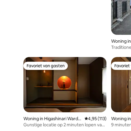
Woning i
Tradition
Osaka Um
Favoriet van gasten
Favoriet
Favoriet van gasten
Favoriet
Woning in Higashinari Ward,
Gemiddelde beoordeling
4,95 (113)
Woning i
Osaka
Gunstige locatie op 2 minuten lopen van
9 minuten
het dichtstbijzijnde station/park en
Hankyu Oj