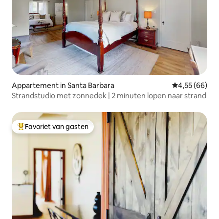
Appartement in Santa Barbara
Gemiddelde be
4,55 (66)
Strandstudio met zonnedek | 2 minuten lopen naar strand
Favoriet van gasten
Topfavoriet van gasten