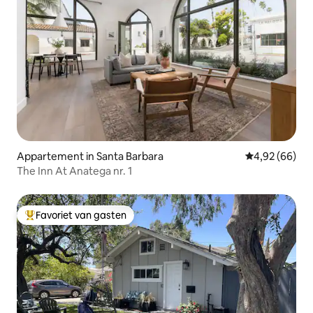
Appartement in Santa Barbara
Gemiddelde be
4,92 (66)
The Inn At Anatega nr. 1
Favoriet van gasten
Topfavoriet van gasten