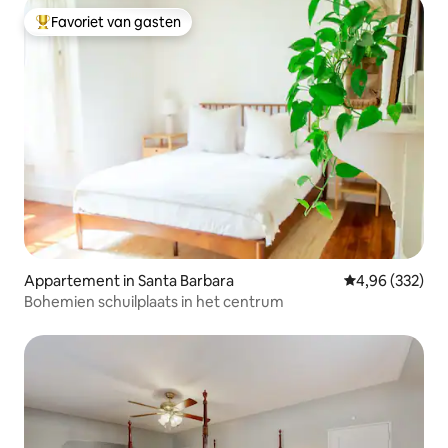
Favoriet van gasten
Topfavoriet van gasten
Appartement in Santa Barbara
Gemiddelde beo
4,96 (332)
Bohemien schuilplaats in het centrum