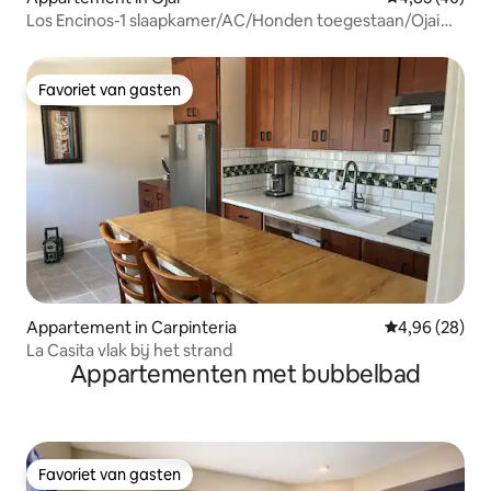
Los Encinos-1 slaapkamer/AC/Honden toegestaan/Ojai
Retreat
Favoriet van gasten
Favoriet van gasten
Appartement in Carpinteria
Gemiddelde be
4,96 (28)
La Casita vlak bij het strand
Appartementen met bubbelbad
Favoriet van gasten
Favoriet van gasten