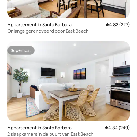
Appartement in Santa Barbara
Gemiddelde beo
4,83 (227)
Onlangs gerenoveerd door East Beach
Superhost
Superhost
Appartement in Santa Barbara
Gemiddelde beo
4,84 (249)
2 slaapkamers in de buurt van East Beach