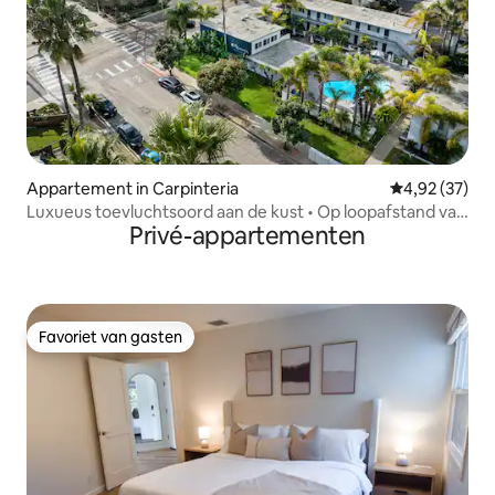
Appartement in Carpinteria
Gemiddelde be
4,92 (37)
Luxueus toevluchtsoord aan de kust • Op loopafstand van
Privé-appartementen
het strand • Verwarmd zwembad
Favoriet van gasten
Favoriet van gasten