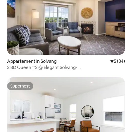
Appartement in Solvang
Gemiddelde
5 (34)
2 BD Queen #2 @ Elegant Solvang-
Pool/Bubbelbad/Fitnessruimte!
Superhost
Superhost