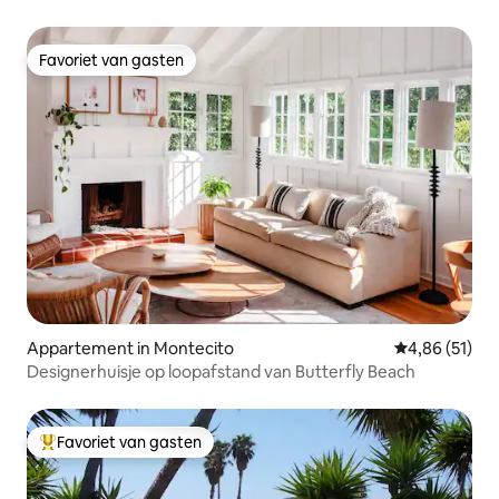
Favoriet van gasten
Favoriet van gasten
Appartement in Montecito
Gemiddelde be
4,86 (51)
Designerhuisje op loopafstand van Butterfly Beach
Favoriet van gasten
Topfavoriet van gasten