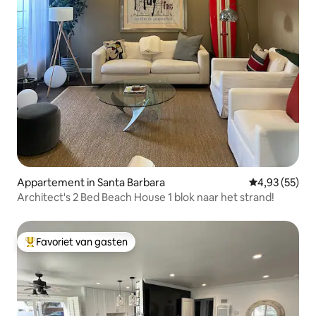
Appartement in Santa Barbara
Gemiddelde be
4,93 (55)
Architect's 2 Bed Beach House 1 blok naar het strand!
Favoriet van gasten
Topfavoriet van gasten