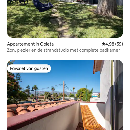
Appartement in Goleta
Gemiddelde be
4,98 (59)
Zon, plezier en de strandstudio met complete badkamer
Favoriet van gasten
Favoriet van gasten