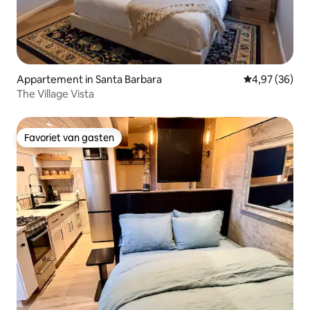
Appartement in Santa Barbara
Gemiddelde be
4,97 (36)
The Village Vista
Favoriet van gasten
Favoriet van gasten