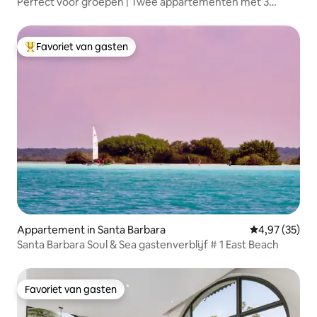
Perfect voor groepen | Twee appartementen met 3
slaapkamers + balkon
Favoriet van gasten
Topfavoriet van gasten
Appartement in Santa Barbara
Gemiddelde be
4,97 (35)
Santa Barbara Soul & Sea gastenverblijf # 1 East Beach
Favoriet van gasten
Favoriet van gasten