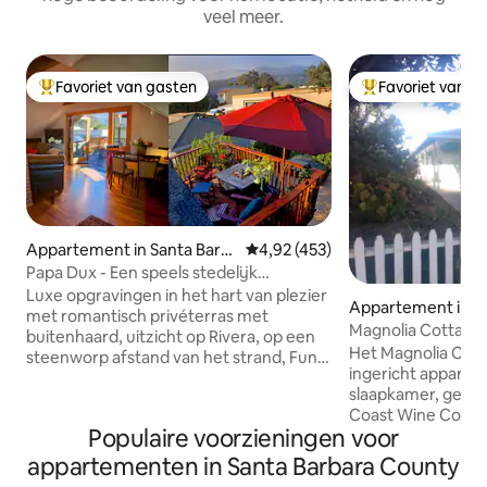
veel meer.
Favoriet van gasten
Favoriet van g
Topfavoriet van gasten
Topfavoriet van 
Appartement in Santa Barb
Gemiddelde beoordeling van 4,92
4,92 (453)
ara
Papa Dux - Een speels stedelijk
penthouse
Luxe opgravingen in het hart van plezier
Appartement in 
met romantisch privéterras met
Magnolia Cottage 
buitenhaard, uitzicht op Rivera, op een
Country!
Het Magnolia Cott
steenworp afstand van het strand, Funk
ingericht appart
Zone en restaurants. Kunstenaar
slaapkamer, geleg
ontworpen, boho chic appartement met
Coast Wine Country
één slaapkamer met slaapbank in
Populaire voorzieningen voor
Magnolia Cottage l
woonkamer, geschikt voor 4 personen,
tuinen van de hist
goed gevulde keuken, snelle wifi, 2 tv 's,
appartementen in Santa Barbara County
woning uit 1879 va
een badkamer, wasmachine, droger,