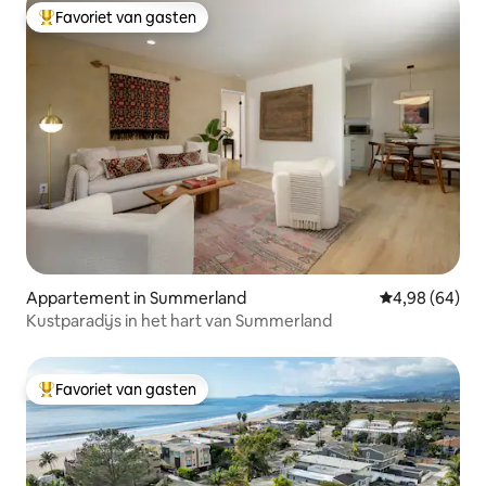
Favoriet van gasten
Topfavoriet van gasten
Appartement in Summerland
Gemiddelde be
4,98 (64)
Kustparadijs in het hart van Summerland
Favoriet van gasten
Topfavoriet van gasten