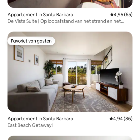
Appartement in Santa Barbara
Gemiddelde be
4,95 (65)
De Vista Suite | Op loopafstand van het strand en het
centrum
Favoriet van gasten
Favoriet van gasten
Appartement in Santa Barbara
Gemiddelde be
4,94 (86)
East Beach Getaway!