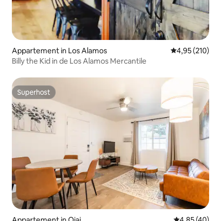
Appartement in Los Alamos
Gemiddelde beo
4,95 (210)
Billy the Kid in de Los Alamos Mercantile
Superhost
Superhost
Appartement in Ojai
Gemiddelde be
4,85 (40)