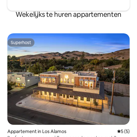
Wekelijks te huren appartementen
Superhost
Superhost
Appartement in Los Alamos
Gemiddeld
5 (5)