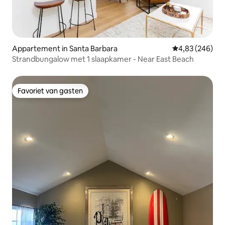
Appartement in Santa Barbara
Gemiddelde beo
4,83 (246)
Strandbungalow met 1 slaapkamer - Near East Beach
Favoriet van gasten
Favoriet van gasten