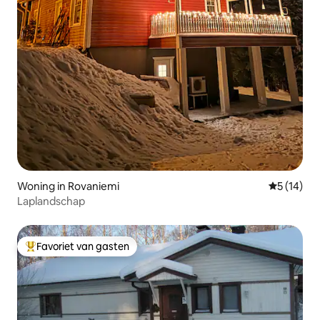
Woning in Rovaniemi
Gemiddelde
5 (14)
Laplandschap
Favoriet van gasten
Topfavoriet van gasten