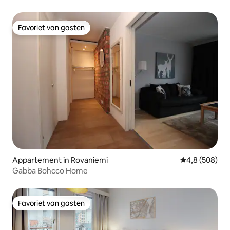
Favoriet van gasten
Favoriet van gasten
Appartement in Rovaniemi
Gemiddelde be
4,8 (508)
Gabba Bohcco Home
Favoriet van gasten
Favoriet van gasten