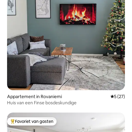
Appartement in Rovaniemi
Gemiddelde
5 (27)
Huis van een Finse bosdeskundige
Favoriet van gasten
Topfavoriet van gasten