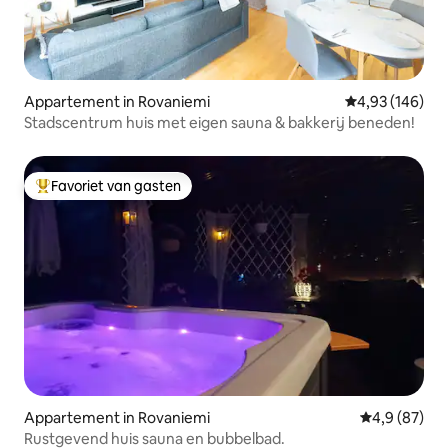
Appartement in Rovaniemi
Gemiddelde beo
4,93 (146)
Stadscentrum huis met eigen sauna & bakkerij beneden!
Favoriet van gasten
Topfavoriet van gasten
Appartement in Rovaniemi
Gemiddelde b
4,9 (87)
Rustgevend huis sauna en bubbelbad.