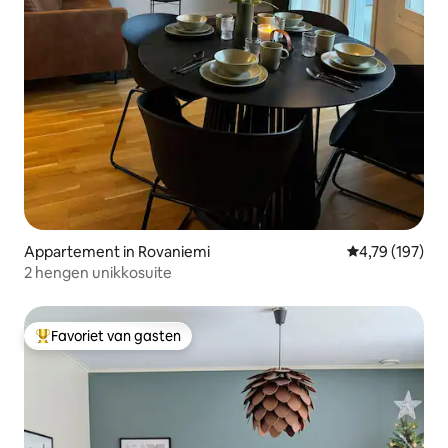
Appartement in Rovaniemi
Gemiddelde beo
4,79 (197)
2 hengen unikkosuite
Favoriet van gasten
Topfavoriet van gasten