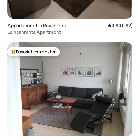
Appartement in Rovaniemi
Gemiddelde beo
4,84 (182)
Lainaanranta Apartment
Favoriet van gasten
Topfavoriet van gasten