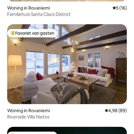
Woning in Rovaniemi
Gemiddelde
5 (16)
Familiehuis Santa Claus District
Favoriet van gasten
Topfavoriet van gasten
Woning in Rovaniemi
Gemiddelde be
4,98 (89)
Riverside Villa Nietos