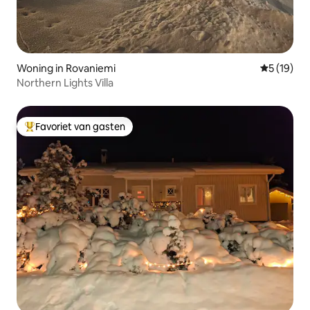
Woning in Rovaniemi
Gemiddelde
5 (19)
Northern Lights Villa
Favoriet van gasten
Topfavoriet van gasten