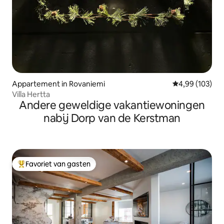
Appartement in Rovaniemi
Gemiddelde beo
4,99 (103)
Villa Hertta
Andere geweldige vakantiewoningen
nabij Dorp van de Kerstman
Favoriet van gasten
Topfavoriet van gasten