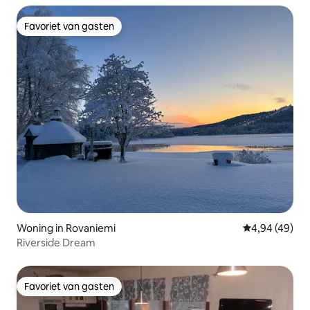
Favoriet van gasten
Favoriet van gasten
Woning in Rovaniemi
Gemiddelde be
4,94 (49)
Riverside Dream
Favoriet van gasten
Favoriet van gasten