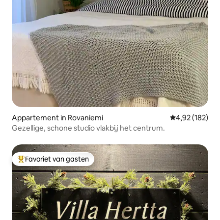
Appartement in Rovaniemi
Gemiddelde beo
4,92 (182)
Gezellige, schone studio vlakbij het centrum.
Favoriet van gasten
Topfavoriet van gasten