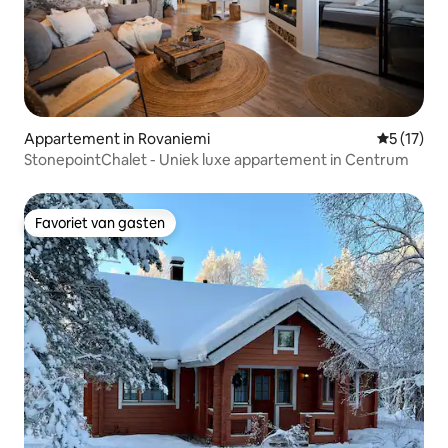
Appartement in Rovaniemi
Gemiddelde
5 (17)
StonepointChalet - Uniek luxe appartement in Centrum
Favoriet van gasten
Favoriet van gasten