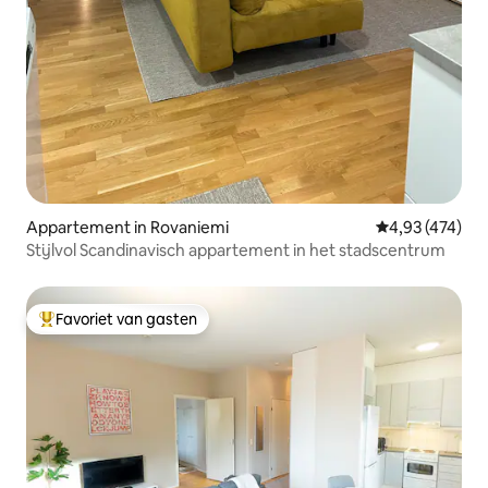
Appartement in Rovaniemi
Gemiddelde beo
4,93 (474)
Stijlvol Scandinavisch appartement in het stadscentrum
Favoriet van gasten
Topfavoriet van gasten