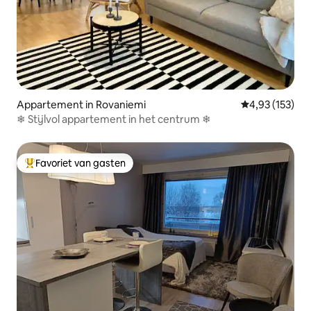
Appartement in Rovaniemi
Gemiddelde beo
4,93 (153)
❄ Stijlvol appartement in het centrum ❄
Favoriet van gasten
Topfavoriet van gasten