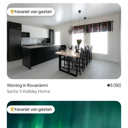
Favoriet van gasten
Topfavoriet van gasten
Woning in Rovaniemi
Gemiddelde
5 (50)
Santa 's Holiday Home
Favoriet van gasten
Topfavoriet van gasten