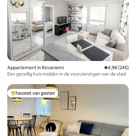
Appartement in Rovaniemi
Gemiddelde beo
4,98 (245)
Een gezellig huis midden in de voorzieningen van de stad
Favoriet van gasten
Topfavoriet van gasten