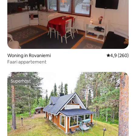
Woning in Rovaniemi
Gemiddelde be
4,9 (260)
Faari appartement
Superhost
Superhost