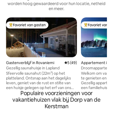
worden hoog gewaardeerd voor hun locatie, netheid
en meer.
Favoriet van gasten
Favoriet van g
Topfavoriet van gasten
Topfavoriet van 
Gastenverblijf in Rovaniemi
Gemiddelde beoordeling van 
5 (49)
Appartement in R
Gezellig saunahuisje in Lapland
Droomappartement
Sfeervolle saunahut (22m²) op het
Welkom om van je 
platteland. Ontsnap aan het dagelijks
te genieten en onz
leven, geniet van de rust en stilte van
Gezellig appartem
een huisje gelegen op het erf van ons
een familiehuis aa
Populaire voorzieningen voor
huis, maar volledig in je eigen rust. Een
woonkamer met sl
comfortabel bed van 160 cm breed biedt
balkon, ondergrondse 
vakantiehuizen vlak bij Dorp van de
ruimte voor twee volwassenen.
(extra prijs), bar
Kerstman
Verwarm je eigen houtgestookte sauna,
Er zijn vier bedde
ontspan op het terras of bij het
tweepersoonsbed