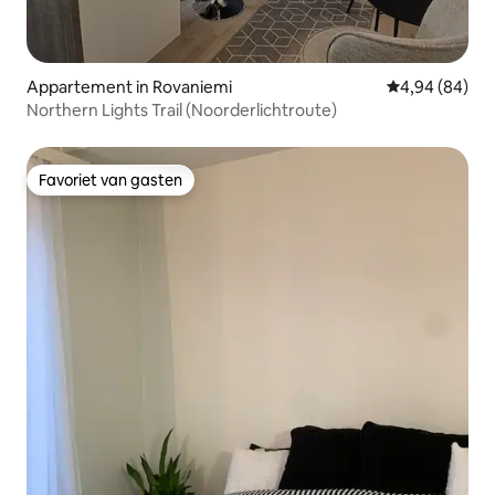
Appartement in Rovaniemi
Gemiddelde be
4,94 (84)
Northern Lights Trail (Noorderlichtroute)
Favoriet van gasten
Favoriet van gasten