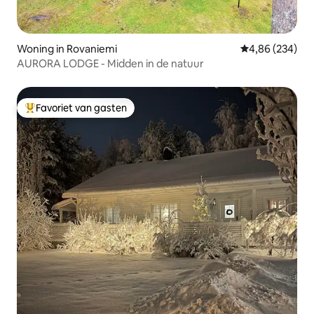
Woning in Rovaniemi
Gemiddelde beo
4,86 (234)
AURORA LODGE - Midden in de natuur
Favoriet van gasten
Topfavoriet van gasten