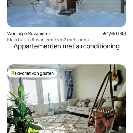
Woning in Rovaniemi
Gemiddelde beo
4,95 (185)
Klein huis in Rovaniemi 75 m2 met sauna
Appartementen met airconditioning
Favoriet van gasten
Topfavoriet van gasten