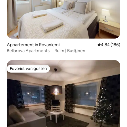
Appartement in Rovaniemi
Gemiddelde beo
4,84 (186)
Bellarova Apartments I | Ruim | Buslijnen
Favoriet van gasten
Favoriet van gasten