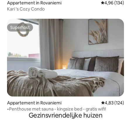
Appartement in Rovaniemi
Gemiddelde beo
4,96 (134)
Kari 's Cozy Condo
Superhost
Superhost
Appartement in Rovaniemi
Gemiddelde beo
4,83 (124)
⭑Penthouse met sauna - kingsize bed - gratis wifi!
Gezinsvriendelijke huizen