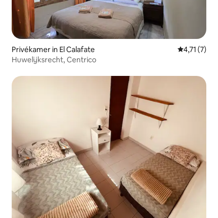
Privékamer in El Calafate
Gemiddelde 
4,71 (7)
Huwelijksrecht, Centrico