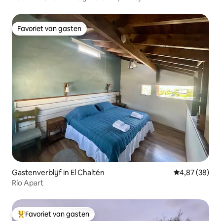
Favoriet van gasten
Favoriet van gasten
Gastenverblijf in El Chaltén
Gemiddelde be
4,87 (38)
Río Apart
Favoriet van gasten
Topfavoriet van gasten