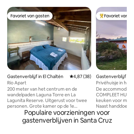
Favoriet van gasten
Favoriet van g
Favoriet van gasten
Topfavoriet van 
Gastenverblijf in El Chaltén
Gemiddelde beoordeling van 4,8
4,87 (38)
Gastenverblijf in 
Río Apart
Privéhuisje in hos
200 meter van het centrum en de
De accommodatie
wandelpaden Laguna Torre en La
COMPLEET HUIS, 
Lagunita Reserve. Uitgerust voor twee
keuken voor maxi
personen. Grote kamer op de 1e
Naast handdoeke
Populaire voorzieningen voor
verdieping, met 1 extra kingsize bed of 2
shampoo. Rustig hostel. 300m van het
eenpersoonsbedden van anderhalve
busstation. El Cha
gastenverblijven in Santa Cruz
vierkante meter. Eigen badkamer op de
ZELFBEDIENING ont
begane grond, wifi. Volledig uitgeruste
10.30 uur. Stilte-u