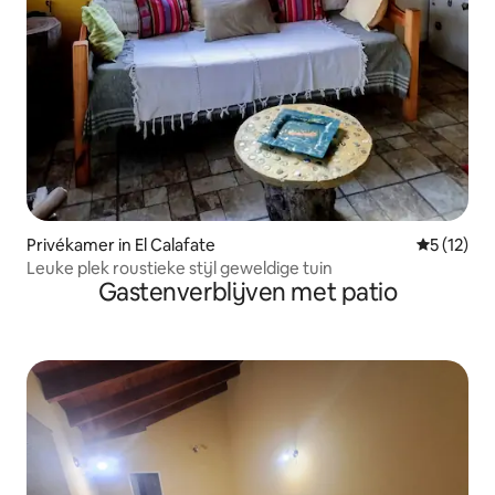
Privékamer in El Calafate
Gemiddelde
5 (12)
Leuke plek roustieke stijl geweldige tuin
Gastenverblijven met patio