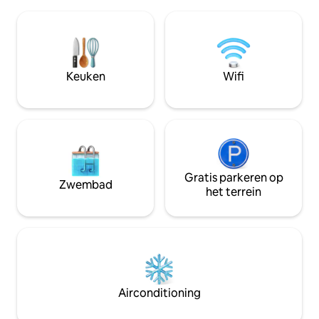
keuken (afzuigkap, branders, oven,
Inchecken in de k
koelkast, koffiezetapparaat,
uur Uitchecken 1
broodrooster, waterkoker en
bij de receptie Gr
waterfilter). Onbedekte parkeerplaats,
maximaal één nach
beddengoed, handdoeken en
hebben 2 honden. I
verwarming. We promoten waterzorg
te ontmoeten! Hos
Keuken
Wifi
en afvalscheiding.
Gratis parkeren op
Zwembad
het terrein
Airconditioning