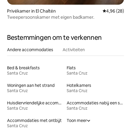
Privékamer in El Chaltén
Gemiddelde be
4,96 (28)
Tweepersoonskamer met eigen badkamer.
Bestemmingen om te verkennen
Andere accommodaties
Activiteiten
Bed & breakfasts
Flats
Santa Cruz
Santa Cruz
Woningen aan het strand
Hotelkamers
Santa Cruz
Santa Cruz
Huisdiervriendelijke accommodaties
Accommodaties nabij een strand
Santa Cruz
Santa Cruz
Accommodaties met ontbijt
Toon meer
Santa Cruz