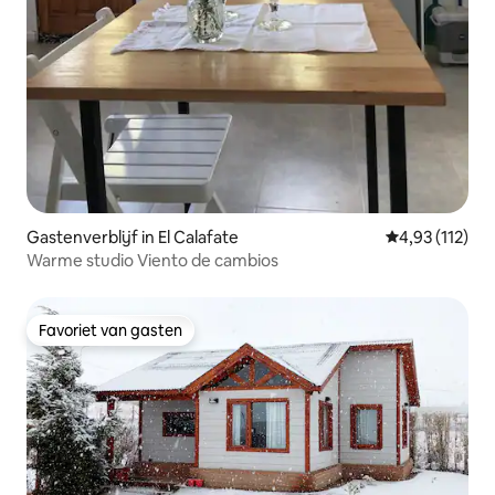
Gastenverblijf in El Calafate
Gemiddelde beo
4,93 (112)
Warme studio Viento de cambios
Favoriet van gasten
Favoriet van gasten