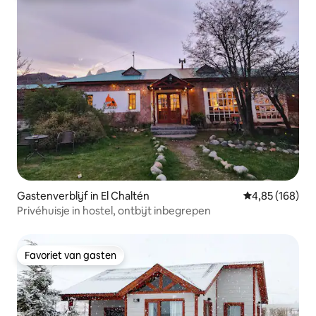
Gastenverblijf in El Chaltén
Gemiddelde beo
4,85 (168)
Privéhuisje in hostel, ontbijt inbegrepen
Favoriet van gasten
Favoriet van gasten