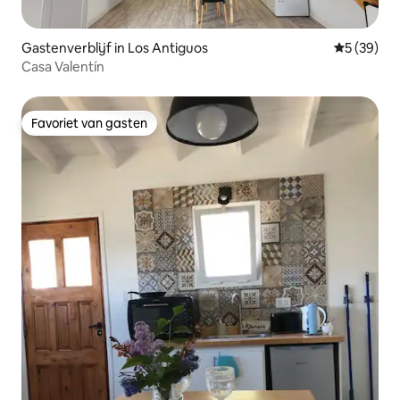
Gastenverblijf in Los Antiguos
Gemiddelde
5 (39)
Casa Valentín
Favoriet van gasten
Favoriet van gasten