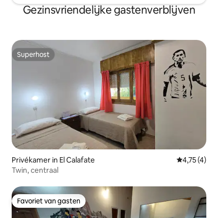
Gezinsvriendelijke gastenverblijven
Superhost
Superhost
Privékamer in El Calafate
Gemiddelde b
4,75 (4)
Twin, centraal
Favoriet van gasten
Favoriet van gasten