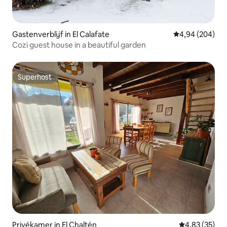
Gastenverblijf in El Calafate
Gemiddelde beo
4,94 (204)
Cozi guest house in a beautiful garden
Superhost
Superhost
Privékamer in El Chaltén
Gemiddelde be
4,83 (35)