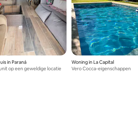
uis in Paraná
Woning in La Capital
 unit op een geweldige locatie
Vero Cocca-eigenschappen
 van 4,89 uit 5, 27 recensies