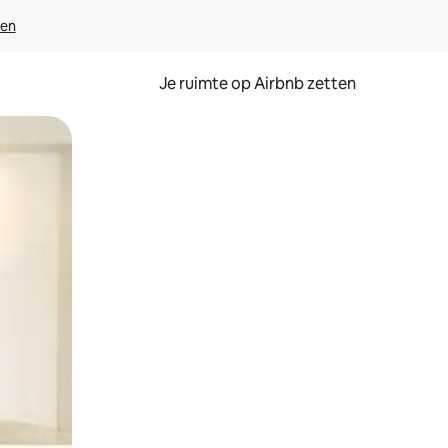
ven
Je ruimte op Airbnb zetten
ken of swipen.