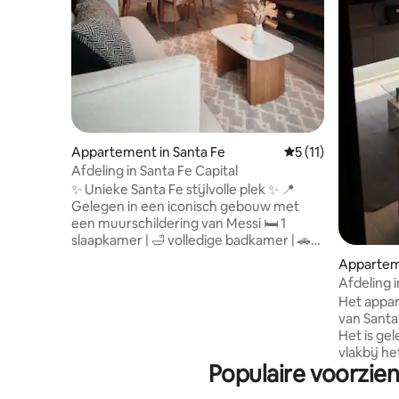
Appartement in Santa Fe
Gemiddelde beoorde
5 (11)
Afdeling in Santa Fe Capital
✨ Unieke Santa Fe stijlvolle plek ✨ 📍
Gelegen in een iconisch gebouw met
een muurschildering van Messi 🛏️ 1
slaapkamer | 🛁 volledige badkamer | 🚗
carport inbegrepen Geniet van een
Apparteme
uniek verblijf van alle gemakken
Afdeling i
voorzien: ✔ Een uitgeruste keuken ✔
Het appar
Airconditioning en verwarming Breed ✔
van Santa
balkon ✔ Wifi + -Smart-tv ✔ Zwembad
Het is ge
met 360° uitzicht op de rivier 🌅 ✔ 24-
vlakbij h
uursbeveiliging Stappen naar de
Populaire voorzie
busstatio
voetganger, winkelen, casino, Puerto
sanatoria
Plaza en Omnibus Terminal Feestjes zijn