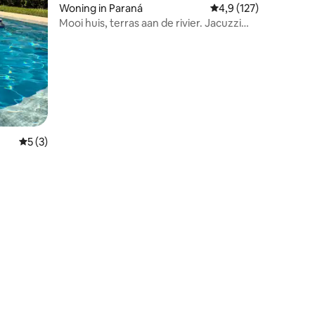
Woning in Paraná
Gemiddelde beoordelin
4,9 (127)
Mooi huis, terras aan de rivier. Jacuzzi
met airconditioning
Gemiddelde beoordeling van 5 uit 5, 3 recensies
5 (3)