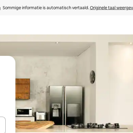
Sommige informatie is automatisch vertaald. 
Originele taal weerge
een keuze met je de pijltjestoetsen omhoog en omlaag, óf door te tik