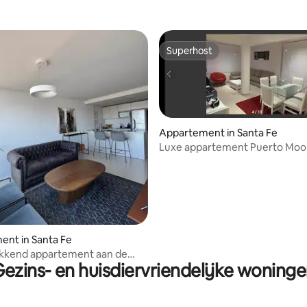
Superhost
Superhost
Appartement in Santa Fe
Luxe appartement Puerto Moo
ling van 5 uit 5, 23 recensies
nt in Santa Fe
kkend appartement aan de
ezins- en huisdiervriendelijke woning
menade