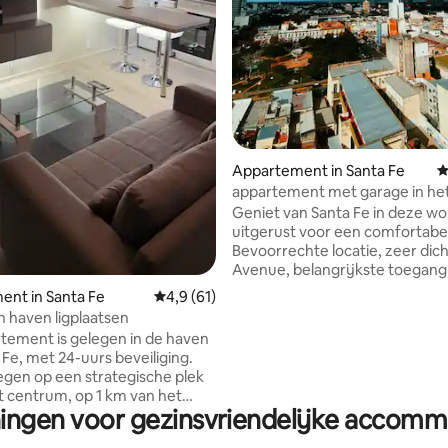
ling van 5 uit 5, 11 recensies
Appartement in Santa Fe
G
appartement met garage in he
Geniet van Santa Fe in deze won
uitgerust voor een comfortabel 
Bevoorrechte locatie, zeer dich
Avenue, belangrijkste toegang
stad, in het commerciële centr
nt in Santa Fe
Gemiddelde beoordeling van 4,9 uit 5, 61 r
4,9 (61)
bij privé sanatoria, 100 meter 
n haven ligplaatsen
voetgangerszone met commerc
tement is gelegen in de haven
gastronomische aanbiedingen,
 Fe, met 24-uurs beveiliging.
meter van de omnibusterminal 
legen op een strategische plek
minuten van de bar en restaur
et centrum, op 1 km van het
een garage in hetzelfde gebou
ningen voor gezinsvriendelijke accommo
n, vlakbij ziekenhuizen,
het op elk moment van de dag
, winkelcentra, casino. Het
prachtig uitzicht.