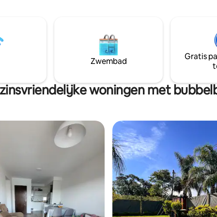
nt heeft twee S-Mart-tv's,
/koud airconditioners,
, verduisteringsgordijnen,
onsbed, alle gerechten,
fornuis, ingebouwde oven,
e, koffiezetapparaat,
Gratis p
er, beddengoed Er ontbreekt
Zwembad
t
niets
zinsvriendelijke woningen met bubbel