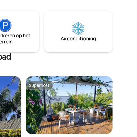
arkeren op het
Airconditioning
errein
bad
Superhost
Superhost