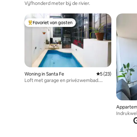
Vijfhonderd meter bij de rivier.
Favoriet van gasten
Topfavoriet van gasten
Woning in Santa Fe
Gemiddelde beoorde
5 (23)
Loft met garage en privézwembad.
Recoleta.
Apparteme
Indrukwe
G
kustpro