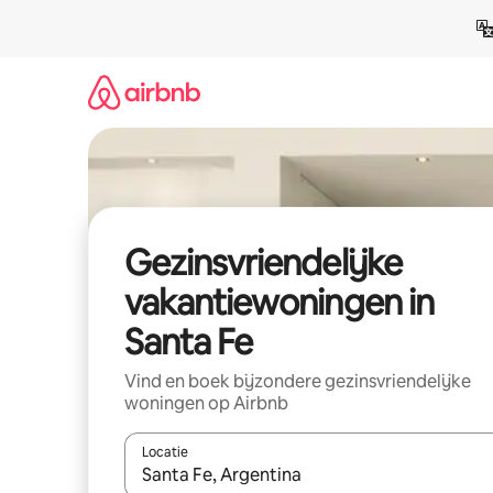
Ga
direct
naar
inhoud
Gezinsvriendelijke
vakantiewoningen in
Santa Fe
Vind en boek bijzondere gezinsvriendelijke
woningen op Airbnb
Locatie
Wanneer er suggesties beschikbaar zijn, maak je 