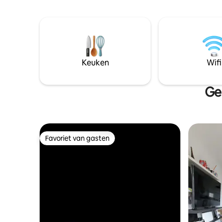
apparteme
🚫 niet toegestaan –
twee warm
slaapbank
tweeperso
vierpits 
wasmachin
strijkijz
Keuken
Wifi
absoluut 
Ge
Favoriet van gasten
Favoriet van gasten