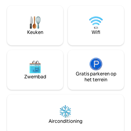
een hoge open haard van vulkanisch
bij verschillende 
gesteente, plafonds met lokale houten
centrum van Vila F
balken, een open keuken met een
zijn verschillend
boerderijgootsteen en roestvrijstalen
de nabije omgevin
apparatuur. Perfect voor een grote
Gelegen aan de zu
familie of twee families, want er kunnen
São Miguel, met 
Keuken
Wifi
comfortabel acht personen verblijven.
tot Ponta Delgada
Airconditioning met omgekeerde cyclus
in het hele huis.
Gratis parkeren op
Zwembad
het terrein
Airconditioning