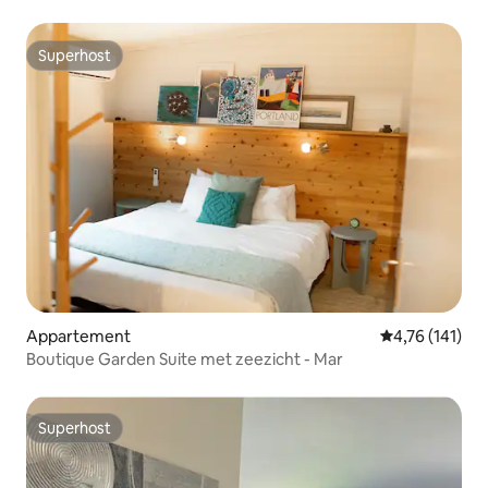
Superhost
Superhost
Appartement
Gemiddelde beo
4,76 (141)
Boutique Garden Suite met zeezicht - Mar
Superhost
Superhost