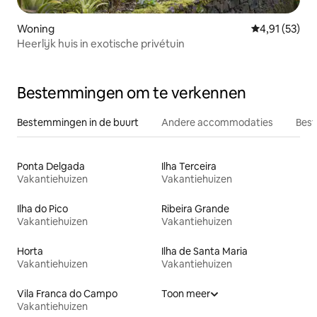
Woning
Gemiddelde be
4,91 (53)
Heerlijk huis in exotische privétuin
Bestemmingen om te verkennen
Bestemmingen in de buurt
Andere accommodaties
Best
Ponta Delgada
Ilha Terceira
Vakantiehuizen
Vakantiehuizen
Ilha do Pico
Ribeira Grande
Vakantiehuizen
Vakantiehuizen
Horta
Ilha de Santa Maria
Vakantiehuizen
Vakantiehuizen
Vila Franca do Campo
Toon meer
Vakantiehuizen