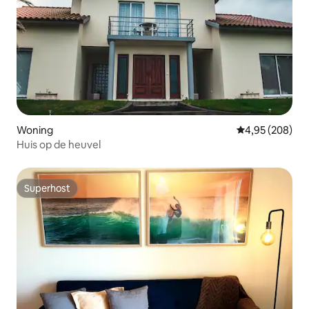
Woning
Gemiddelde beo
4,95 (208)
Huis op de heuvel
Superhost
Superhost