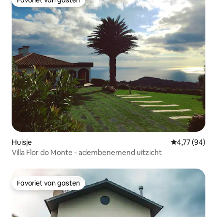
Favoriet van gasten
Favoriet van gasten
Huisje
Gemiddelde be
4,77 (94)
Villa Flor do Monte - adembenemend uitzicht
Favoriet van gasten
Favoriet van gasten