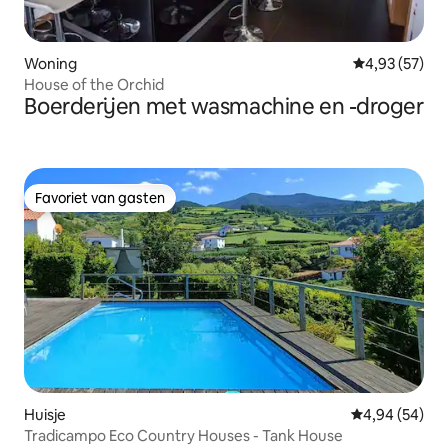
Woning
Gemiddelde be
4,93 (57)
House of the Orchid
Boerderijen met wasmachine en -droger
Favoriet van gasten
Favoriet van gasten
Huisje
Gemiddelde be
4,94 (54)
Tradicampo Eco Country Houses - Tank House