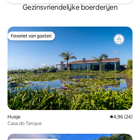
Gezinsvriendelijke boerderijen
Favoriet van gasten
Favoriet van gasten
Huisje
Gemiddelde be
4,96 (24)
Casa do Tanque