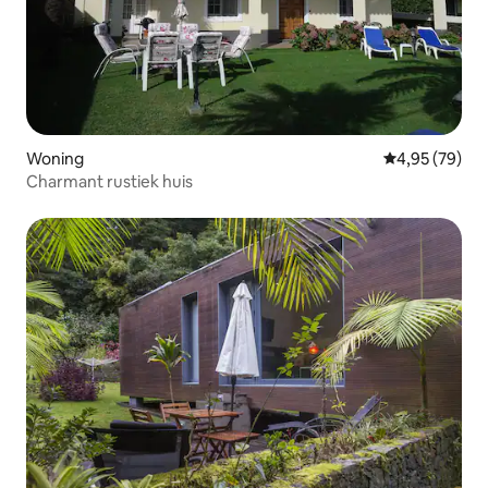
Woning
Gemiddelde be
4,95 (79)
Charmant rustiek huis