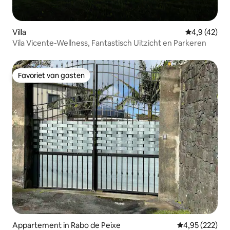
Villa
Gemiddelde b
4,9 (42)
Vila Vicente-Wellness, Fantastisch Uitzicht en Parkeren
Favoriet van gasten
Favoriet van gasten
Appartement in Rabo de Peixe
Gemiddelde beo
4,95 (222)