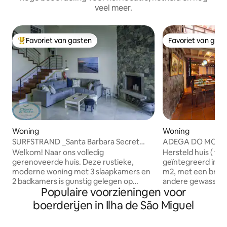
veel meer.
Favoriet van gasten
Favoriet van gas
Topfavoriet van gasten
Favoriet van gas
Woning
Woning
SURFSTRAND _Santa Barbara Secret
ADEGA DO MOTA
Gardens(RAL-1155)
Welkom! Naar ons volledig
Hersteld huis ( vo
gerenoveerde huis. Deze rustieke,
geïntegreerd in e
moderne woning met 3 slaapkamers en
m2, met een breed
2 badkamers is gunstig gelegen op
andere gewassen.
Populaire voorzieningen voor
loopafstand van het strand van Santa
uitzicht op zee en
Barbara en brengt de schoonheid van
een zeer ruime soc
boerderijen in Ilha de São Miguel
het land, de zee en de lucht van Sao
voor gezinnen en
Miguel naar binnen. De woning heeft
waar een snookertafel st