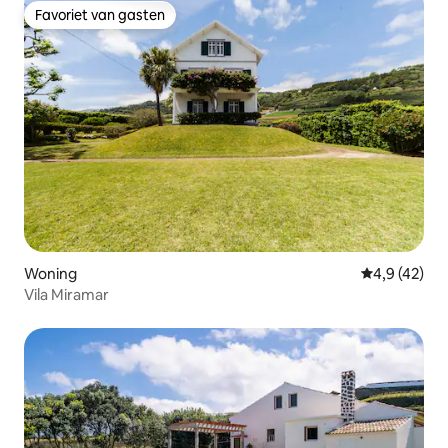
Favoriet van gasten
Favoriet van gasten
Woning
Gemiddelde b
4,9 (42)
Vila Miramar