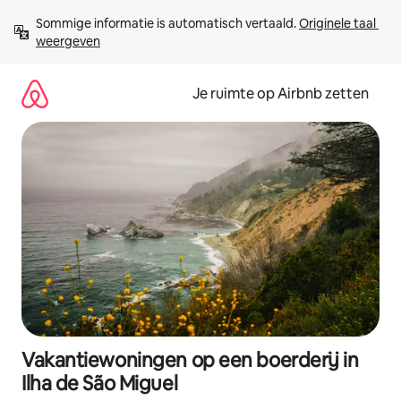
Ga
Sommige informatie is automatisch vertaald. 
Originele taal 
direct
weergeven
naar
inhoud
Je ruimte op Airbnb zetten
Vakantiewoningen op een boerderij in
Ilha de São Miguel