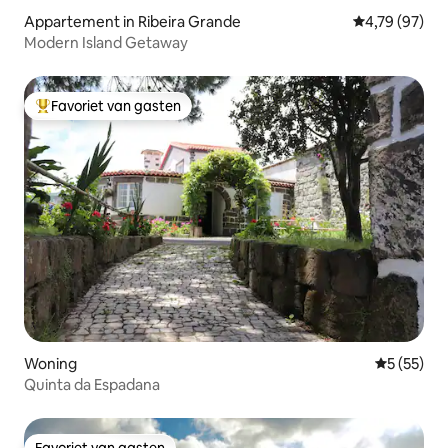
Appartement in Ribeira Grande
Gemiddelde be
4,79 (97)
Modern Island Getaway
Favoriet van gasten
Topfavoriet van gasten
Woning
Gemiddelde
5 (55)
Quinta da Espadana