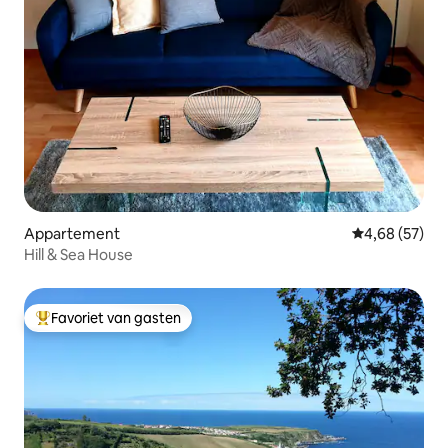
Appartement
Gemiddelde be
4,68 (57)
Hill & Sea House
Favoriet van gasten
Topfavoriet van gasten