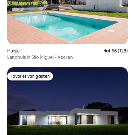
Huisje
Gemiddelde beo
4,66 (128)
Landhuis in São Miguel - Azoren
Favoriet van gasten
Favoriet van gasten