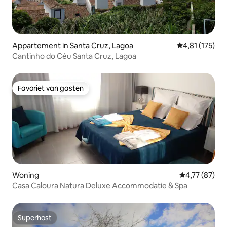
Appartement in Santa Cruz, Lagoa
Gemiddelde beo
4,81 (175)
Cantinho do Céu Santa Cruz, Lagoa
Favoriet van gasten
Favoriet van gasten
Woning
Gemiddelde be
4,77 (87)
Casa Caloura Natura Deluxe Accommodatie & Spa
Superhost
Superhost