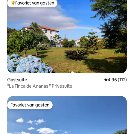
Favoriet van gasten
Topfavoriet van gasten
Gastsuite
Gemiddelde beo
4,96 (112)
“La Finca de Ananás ” Privésuite
Favoriet van gasten
Favoriet van gasten