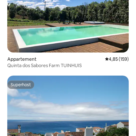
Appartement
Gemiddelde beo
4,85 (159)
Quinta dos Sabores Farm TUINHUIS
Superhost
Superhost