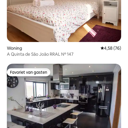
Woning
Gemiddelde be
4,58 (76)
A Quinta de São João RRAL Nº 147
Favoriet van gasten
Favoriet van gasten