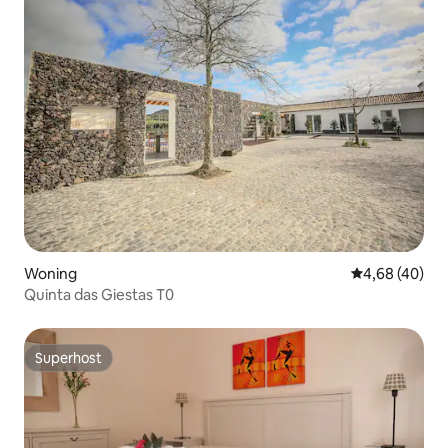
Woning
Gemiddelde be
4,68 (40)
Quinta das Giestas T0
Superhost
Superhost