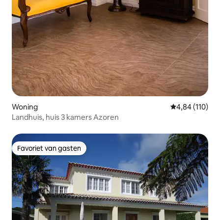
Woning
Gemiddelde beo
4,84 (110)
Landhuis, huis 3 kamers Azoren
Favoriet van gasten
Favoriet van gasten