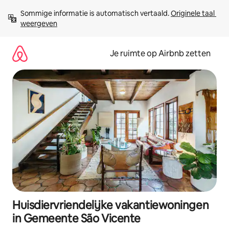
Ga
Sommige informatie is automatisch vertaald. 
Originele taal 
direct
weergeven
naar
inhoud
Je ruimte op Airbnb zetten
Huisdiervriendelijke vakantiewoningen
in Gemeente São Vicente