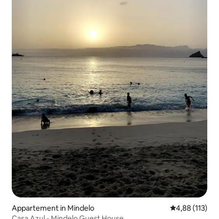
Appartement in Mindelo
Gemiddelde beo
4,88 (113)
Casa Azul - Mindelo Guest House