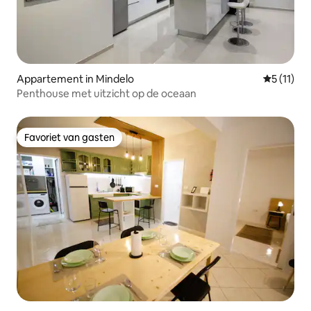
Appartement in Mindelo
Gemiddeld
5 (11)
Penthouse met uitzicht op de oceaan
Favoriet van gasten
Favoriet van gasten