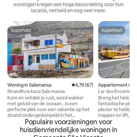
woningen kregen een hoge beoordeling voor hun
locatie, netheid en nog veel meer.
Superhost
Superhost
Superhost
Superhost
Woning in Salamansa
Gemiddelde beoordeling van 4,7
4,79 (67)
Appartement in M
Strandhuis kaza Sala mansa
Lar dos Encantos
Kom en ontdek je rust, word wakker
Breng het hele ge
met geluid van de oceaan...Is een
fantastische plek
perfecte plek voor een vakantie op het
plezier te hebben
strand ondergedompeld in het
trappen en lift, de 
Populaire voorzieningen voor
prachtige landschap. Salamansa is een
appartement is z
typisch kleurrijk vissersdorp dat
een enorm balkon 
huisdiervriendelijke woningen in
verbonden is met het openbaar vervoer
van de zonsondergang. In de 