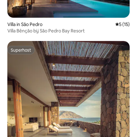
Villa in São Pedro
Gemiddelde
5 (15)
Villa Bênção bij São Pedro Bay Resort
Superhost
Superhost