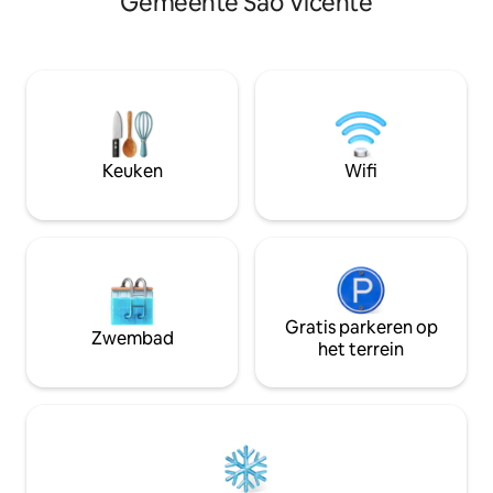
Gemeente São Vicente
op slechts 15minuten van Mindelo. Het
het appartement v
appartement is luminouse en
supermarkt op de
comfortabel voor een prachtig strand,
gebouw waar je ku
volledig ingericht in een wapenkamer
fitnessruimte, ge
met de zee en de natuur. We regelen
voor het geval je 
een lokale simkaart voor je voor de
gelegen op 10 min
internetverbinding. Op aanvraag:
stadscentrum en h
dagelijkse schoonmaak, ontbijt en
Laginha.
Keuken
Wifi
huurauto.
Gratis parkeren op
Zwembad
het terrein