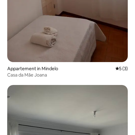
Appartement in Mindelo
Gemiddeld
5 (3)
Casa da Mãe Joana