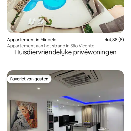
Appartement in Mindelo
Gemiddelde b
4,88 (8)
Appartement aan het strand in São Vicente
Huisdiervriendelijke privéwoningen
Favoriet van gasten
Favoriet van gasten