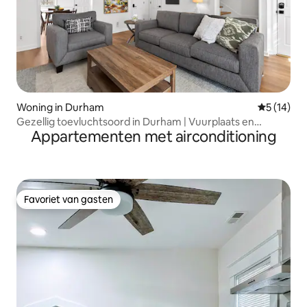
Woning in Durham
Gemiddelde
5 (14)
Gezellig toevluchtsoord in Durham | Vuurplaats en
Appartementen met airconditioning
hondvriendelijk
Favoriet van gasten
Favoriet van gasten