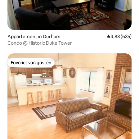
Appartement in Durham
Gemiddelde beo
4,83 (635)
Condo @ Historic Duke Tower
Favoriet van gasten
Favoriet van gasten