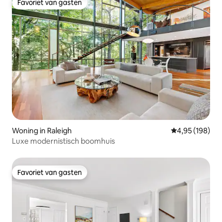
Favoriet van gasten
Favoriet van gasten
Woning in Raleigh
Gemiddelde beo
4,95 (198)
Luxe modernistisch boomhuis
Favoriet van gasten
Favoriet van gasten