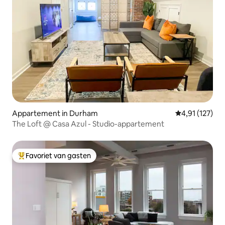
Appartement in Durham
Gemiddelde beo
4,91 (127)
The Loft @ Casa Azul - Studio-appartement
Favoriet van gasten
Topfavoriet van gasten