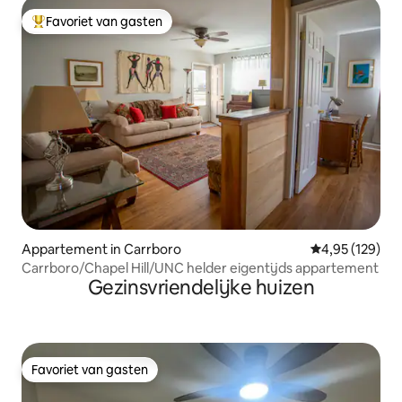
Favoriet van gasten
Topfavoriet van gasten
Appartement in Carrboro
Gemiddelde beo
4,95 (129)
Carrboro/Chapel Hill/UNC helder eigentijds appartement
Gezinsvriendelijke huizen
Favoriet van gasten
Favoriet van gasten