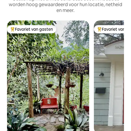
worden hoog gewaardeerd voor hun locatie, netheid
en meer.
Favoriet van gasten
Favoriet van g
Topfavoriet van gasten
Topfavoriet van 