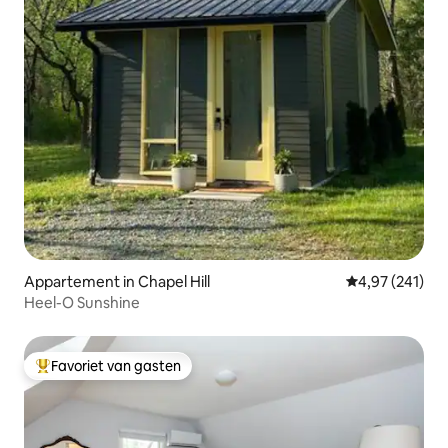
Appartement in Chapel Hill
Gemiddelde beo
4,97 (241)
Heel-O Sunshine
Favoriet van gasten
Topfavoriet van gasten