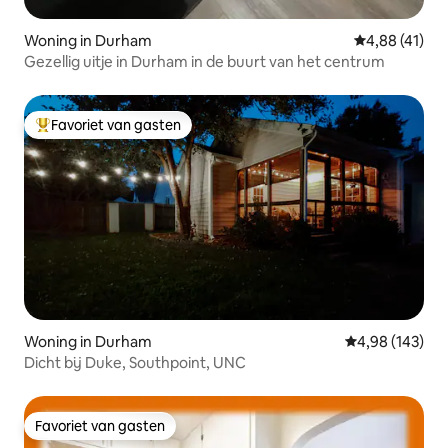
Woning in Durham
Gemiddelde be
4,88 (41)
Gezellig uitje in Durham in de buurt van het centrum
Favoriet van gasten
Topfavoriet van gasten
Woning in Durham
Gemiddelde beo
4,98 (143)
Dicht bij Duke, Southpoint, UNC
Favoriet van gasten
Favoriet van gasten