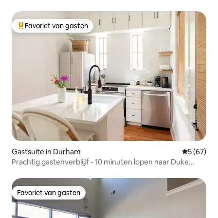
Favoriet van gasten
Topfavoriet van gasten
Gastsuite in Durham
Gemiddelde
5 (67)
Prachtig gastenverblijf - 10 minuten lopen naar Duke
Campus!
Favoriet van gasten
Favoriet van gasten