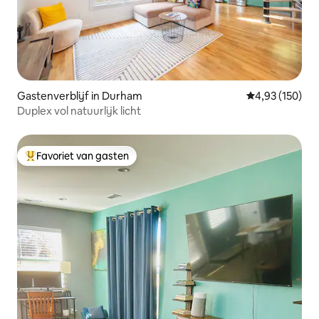
Gastenverblijf in Durham
Gemiddelde beo
4,93 (150)
Duplex vol natuurlijk licht
Favoriet van gasten
Topfavoriet van gasten