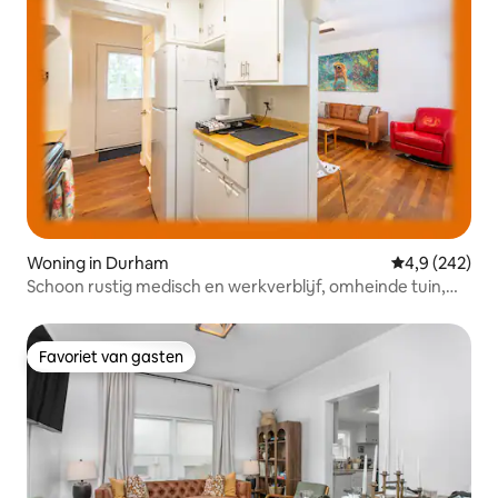
Woning in Durham
Gemiddelde be
4,9 (242)
Schoon rustig medisch en werkverblijf, omheinde tuin,
huisdieren
Favoriet van gasten
Favoriet van gasten