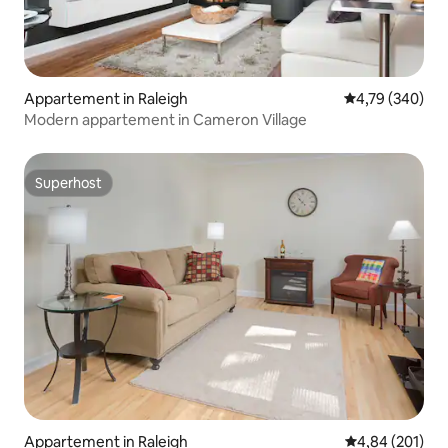
Appartement in Raleigh
Gemiddelde beo
4,79 (340)
Modern appartement in Cameron Village
Superhost
Superhost
Appartement in Raleigh
Gemiddelde beo
4,84 (201)