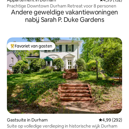
Prachtige Downtown Durham Retreat voor 8 personen
Andere geweldige vakantiewoningen
nabij Sarah P. Duke Gardens
Favoriet van gasten
Topfavoriet van gasten
Gastsuite in Durham
Gemiddelde beo
4,99 (292)
Suite op volledige verdieping in historische wijk Durham