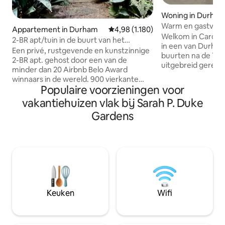
Woning in Durha
Warm en gastvrij 
Appartement in Durham
Gemiddelde beoordeling van 4,98 u
4,98 (1.180)
slaapkamers
Welkom in Carolin
2-BR apt/tuin in de buurt van het
in een van Durham 
centrum van Durham arts & eats
Een privé, rustgevende en kunstzinnige
buurten na de Tw
2-BR apt. gehost door een van de
uitgebreid gereno
minder dan 20 Airbnb Belo Award
Builder Alicia Hylt
winnaars in de wereld. 900 vierkante
wordt verbeterd d
Populaire voorzieningen voor
meter complete lagere fl. van 1960
samengestelde ru
bakstenen split-level op onverharde
vakantiehuizen vlak bij Sarah P. Duke
ontspannen, te v
rijstrook in de buurt van park.
te verbinden. De 
Gardens
Weelderige tuin. Eigen ingang;
gemeenschappelij
parkeerplaats; lvng rm w/open haard;
delen, van binnen 
bthrm/shwr; alleen kitchenette; royale
rustige ruimtes om
voorzieningen; wifi; tv. Superhost sinds
te doen, te scroll
2014; meer dan 1100
zult genieten van 
vijfsterrenrecensies. 1,6 km.
kokskeuken en e
DPAC/Durham Bulls; 1,5 mijl. Carolina
een zonnige vera
Theater; 3 mijl. Duke U/Med Cntr. Geen
patio.
Keuken
Wifi
extra schoonmaakkosten. De lieve
harige vrienden komen het
appartement niet binnen.