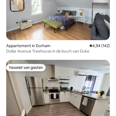
Appartement in Durham
Gemiddelde beo
4,94 (142)
Dollar Avenue Treehouse in de buurt van Duke
Favoriet van gasten
Favoriet van gasten