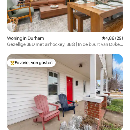
Woning in Durham
Gemiddelde be
4,86 (29)
Gezellige 3BD met airhockey, BBQ | In de buurt van Duke
University
Favoriet van gasten
Topfavoriet van gasten