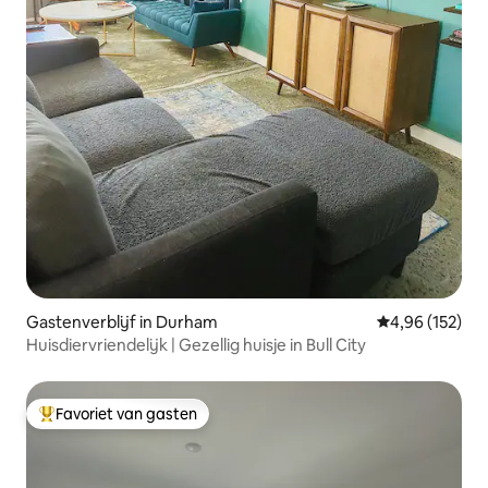
Gastenverblijf in Durham
Gemiddelde beo
4,96 (152)
Huisdiervriendelijk | Gezellig huisje in Bull City
Favoriet van gasten
Topfavoriet van gasten