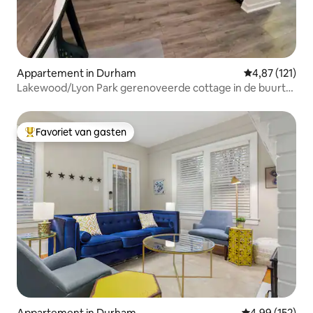
Appartement in Durham
Gemiddelde beo
4,87 (121)
Lakewood/Lyon Park gerenoveerde cottage in de buurt
van Duke 26B
Favoriet van gasten
Topfavoriet van gasten
Appartement in Durham
Gemiddelde beo
4,99 (152)