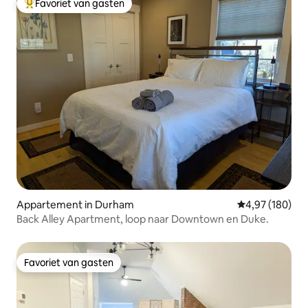
Favoriet van gasten
Topfavoriet van gasten
Appartement in Durham
Gemiddelde beo
4,97 (180)
Back Alley Apartment, loop naar Downtown en Duke.
Favoriet van gasten
Favoriet van gasten