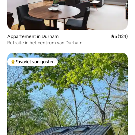
Appartement in Durham
Gemiddelde 
5 (124)
Retraite in het centrum van Durham
Favoriet van gasten
Topfavoriet van gasten