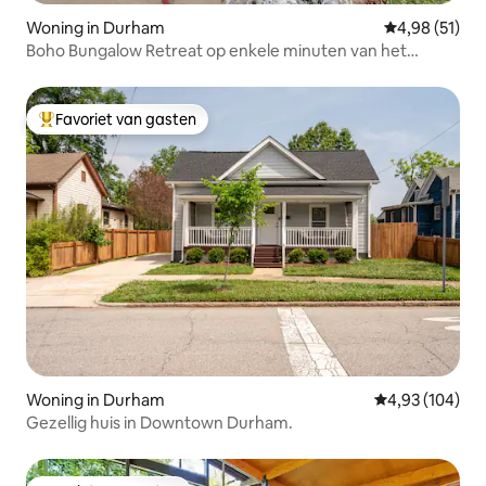
Woning in Durham
Gemiddelde be
4,98 (51)
Boho Bungalow Retreat op enkele minuten van het
centrum
Favoriet van gasten
Topfavoriet van gasten
Woning in Durham
Gemiddelde beo
4,93 (104)
Gezellig huis in Downtown Durham.