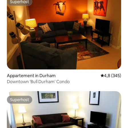
Superhost
Superhost
Appartement in Durham
Gemiddelde be
4,8 (345)
Downtown 'Bull Durham' Condo
Superhost
Superhost