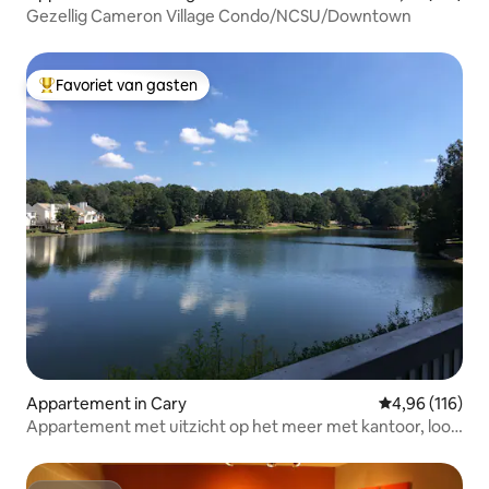
Gezellig Cameron Village Condo/NCSU/Downtown
Favoriet van gasten
Topfavoriet van gasten
Appartement in Cary
Gemiddelde beo
4,96 (116)
Appartement met uitzicht op het meer met kantoor, loop
naar eten/groene weg