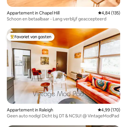
Appartement in Chapel Hill
Gemiddelde beo
4,84 (135)
Schoon en betaalbaar - Lang verblijf geaccepteerd
Favoriet van gasten
Topfavoriet van gasten
Appartement in Raleigh
Gemiddelde beo
4,99 (170)
Geen auto nodig! Dicht bij DT & NCSU! @ VintageModPad