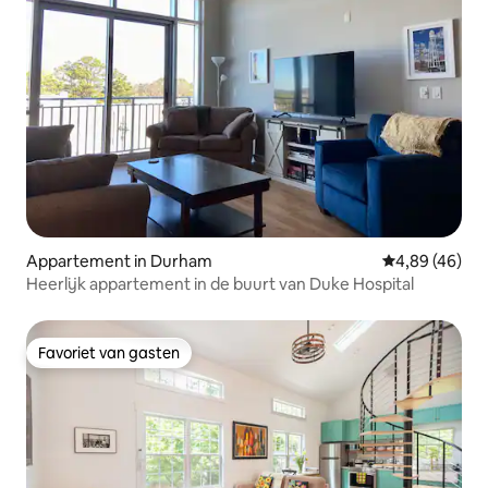
Appartement in Durham
Gemiddelde be
4,89 (46)
Heerlijk appartement in de buurt van Duke Hospital
Favoriet van gasten
Favoriet van gasten