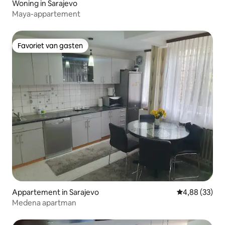
Woning in Sarajevo
Maya-appartement
Favoriet van gasten
Favoriet van gasten
Appartement in Sarajevo
Gemiddelde be
4,88 (33)
Medena apartman