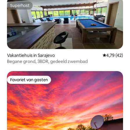
Superhost
Superhost
Vakantiehuis in Sarajevo
Gemiddelde be
4,79 (42)
Begane grond, 3BDR, gedeeld zwembad
Favoriet van gasten
Favoriet van gasten