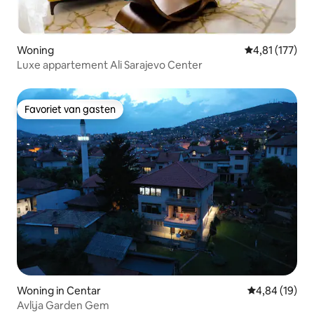
Woning
Gemiddelde beo
4,81 (177)
Luxe appartement Ali Sarajevo Center
Favoriet van gasten
Favoriet van gasten
Woning in Centar
Gemiddelde be
4,84 (19)
Avlija Garden Gem