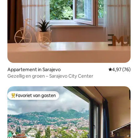
Appartement in Sarajevo
Gemiddelde be
4,97 (76)
Gezellig en groen – Sarajevo City Center
Favoriet van gasten
Topfavoriet van gasten