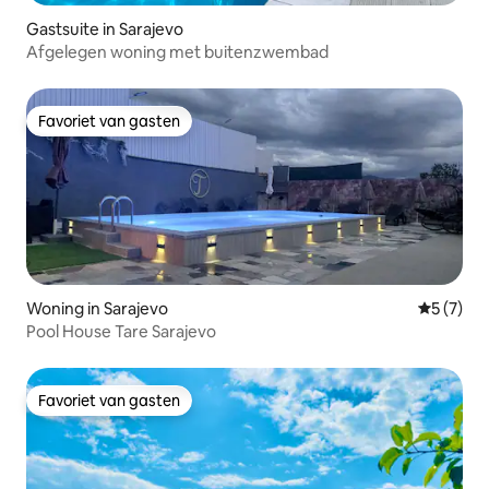
Gastsuite in Sarajevo
Afgelegen woning met buitenzwembad
Favoriet van gasten
Favoriet van gasten
Woning in Sarajevo
Gemiddeld
5 (7)
Pool House Tare Sarajevo
Favoriet van gasten
Favoriet van gasten