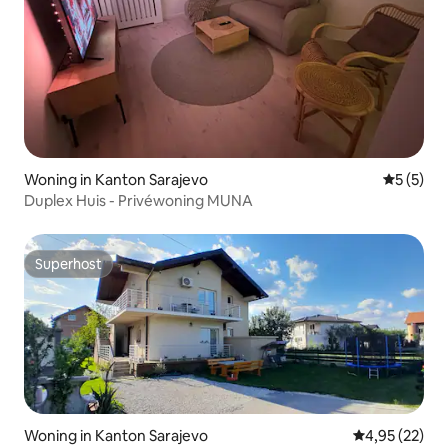
Woning in Kanton Sarajevo
Gemiddeld
5 (5)
Duplex Huis - Privéwoning MUNA
Superhost
Superhost
Woning in Kanton Sarajevo
Gemiddelde be
4,95 (22)