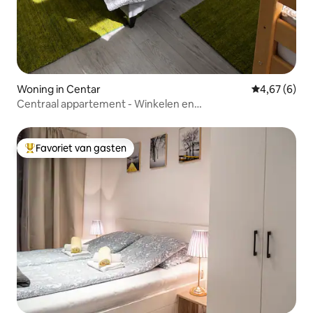
Woning in Centar
Gemiddelde b
4,67 (6)
Centraal appartement - Winkelen en
bezienswaardigheden in de buurt
Favoriet van gasten
Topfavoriet van gasten