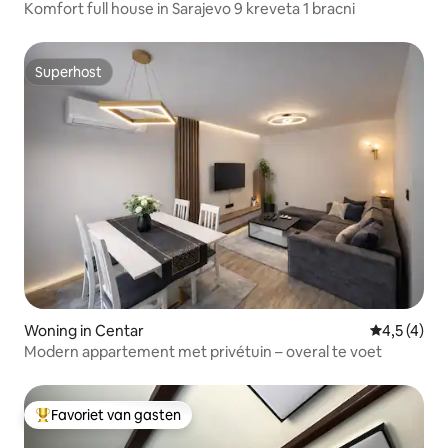
Komfort full house in Sarajevo 9 kreveta 1 bracni
Superhost
Superhost
Woning in Centar
Gemiddelde 
4,5 (4)
Modern appartement met privétuin – overal te voet
Favoriet van gasten
Topfavoriet van gasten