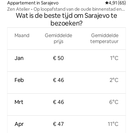
Appartement in Sarajevo
Gemiddelde be
4,91 (65)
Zen Atelier • Op loopafstand van de oude binnenstad en
Wat is de beste tijd om Sarajevo te
het stadscentrum
bezoeken?
Maand
Gemiddelde
Gemiddelde
prijs
temperatuur
Jan
€ 50
1°C
Feb
€ 46
2°C
Mrt
€ 46
6°C
Apr
€ 47
11°C