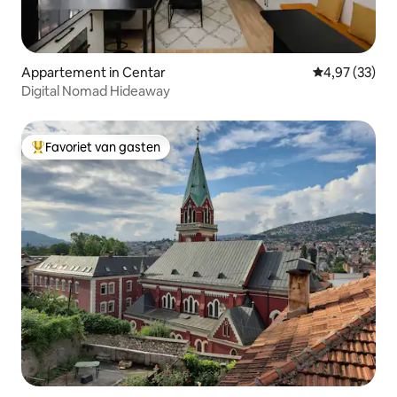
Appartement in Centar
Gemiddelde be
4,97 (33)
Digital Nomad Hideaway
Favoriet van gasten
Topfavoriet van gasten