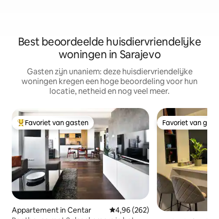
Best beoordeelde huisdiervriendelijke
woningen in Sarajevo
Gasten zijn unaniem: deze huisdiervriendelijke
woningen kregen een hoge beoordeling voor hun
locatie, netheid en nog veel meer.
Favoriet van gasten
Favoriet van gas
Topfavoriet van gasten
Favoriet van gas
Appartement in Centar
Gemiddelde beoordeling van 4,96
4,96 (262)