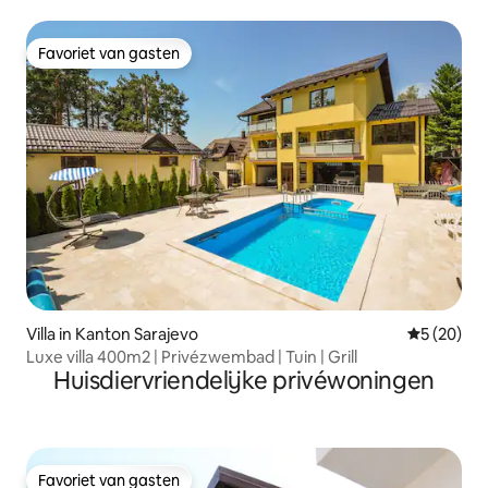
en uitzicht op de spa
Favoriet van gasten
Favoriet van gasten
Villa in Kanton Sarajevo
Gemiddelde
5 (20)
Luxe villa 400m2 | Privézwembad | Tuin | Grill
Huisdiervriendelijke privéwoningen
Favoriet van gasten