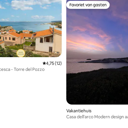
Favoriet van gasten
Favoriet van gasten
ling van 5 uit 5, 10 recensies
Gemiddelde beoordeling van 4,75 uit 5, 12 
4,75 (12)
cesca - Torre del Pozzo
Vakantiehuis
Casa dell'arco Modern design a