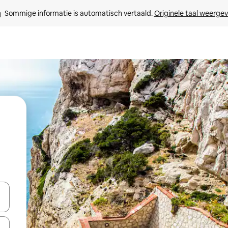
Sommige informatie is automatisch vertaald. 
Originele taal weerge
een keuze met je de pijltjestoetsen omhoog en omlaag, óf door te tik