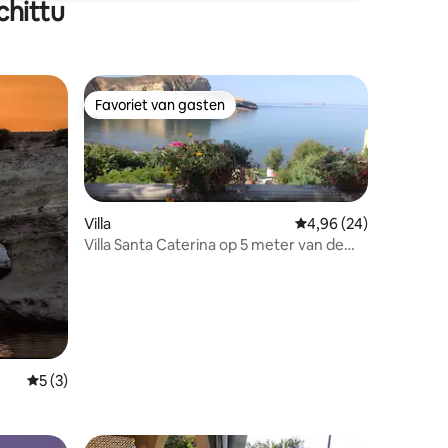
chittu
Favoriet van gasten
Favoriet van gasten
Villa
Gemiddelde beoordelin
4,96 (24)
Villa Santa Caterina op 5 meter van de
zee
ecensies
Gemiddelde beoordeling van 5 uit 5, 3 recensies
5 (3)