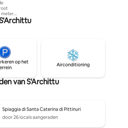
de
markten en een ijssalon. In het
root
nabijgelegen dorp Riola Sardo is er een
e meter
supermarkt, bank, apotheek en andere
S'Archittu
s. De
diensten.
bed, een
onsbed
n
woonkamer
 twee
arkeren op het
 Het
Airconditioning
errein
 uitzicht
angen
den van S'Archittu
Spiaggia di Santa Caterina di Pittinuri
door 26 locals aangeraden