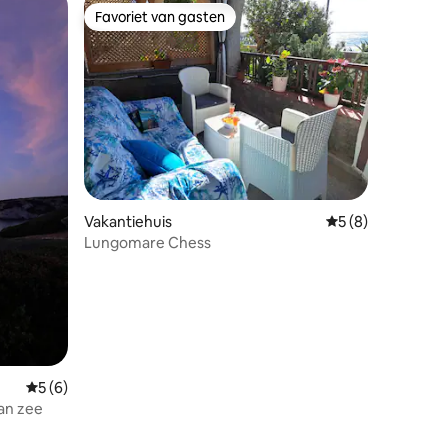
Favoriet van gasten
Favoriet van gasten
recensies
Vakantiehuis
Gemiddelde beoord
5 (8)
Lungomare Chess
Gemiddelde beoordeling van 5 uit 5, 6 recensies
5 (6)
an zee