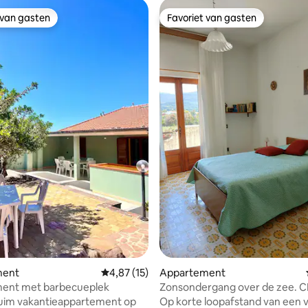
 van gasten
Favoriet van gasten
 van gasten
Favoriet van gasten
 van 4,94 uit 5, 33 recensies
ment
Gemiddelde beoordeling van 4,87 uit 5, 15 r
4,87 (15)
Appartement
ent met barbecueplek
Zonsondergang over de zee. C
IT095019C2000S0151
ruim vakantieappartement op
Op korte loopafstand van een 