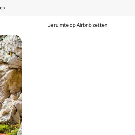
ven
Je ruimte op Airbnb zetten
ken of swipen.