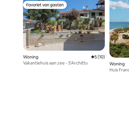
Favoriet van gasten
Favoriet van gasten
Woning
Gemiddelde beoorde
5 (10)
Vakantiehuis aan zee - S'Archittu
Woning
Huis Fran