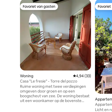
Favoriet van gasten
Favoriet
Favoriet van gasten
Favoriet
Woning
Gemiddelde beoordeling
4,94 (33)
Casa "Le fresie" - Torre del pozzo
Ruime woning met twee verdiepingen
omgeven door groen en op een
boogscheut van zee. De woning bestaat
Apparte
uit een woonkamer op de bovenste
Appartem
verdieping, met een terras met uitzicht
Licht en 
op zee, en een slaapgedeelte met twee