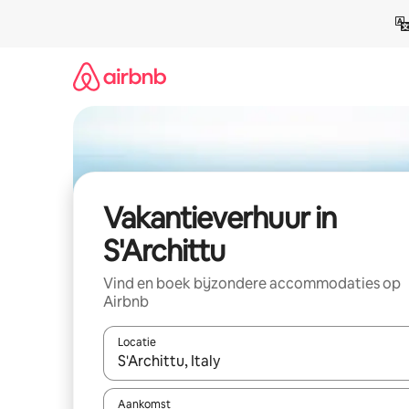
Ga
direct
naar
inhoud
Vakantieverhuur in
S'Archittu
Vind en boek bijzondere accommodaties op
Airbnb
Locatie
Wanneer er suggesties beschikbaar zijn, maak je 
Aankomst