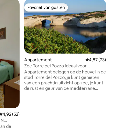
Rijtjeshu
Favoriet van gasten
Favorie
Favoriet van gasten
Favorie
Uniek uit
Ons comf
gerenovee
tradition
rijden va
westen va
buitenru
op het dorp
goed eten
Appartement
Gemiddelde beoordelin
4,87 (23)
Nuraghis
Zee Torre del Pozzo Ideaal voor
golf, surf
gezinnen
Appartement gelegen op de heuvel in de
zullen je h
stad Torre del Pozzo, je kunt genieten
huis niet
van een prachtig uitzicht op zee, je kunt
andere h
de rust en geur van de mediterrane
te klikken
struikgewas waarderen. De
dichtstbijzijnde stranden liggen op
slechts een paar minuten rijden en de
belangrijkste stad, Oristano, ligt op 20
ecensies
Gemiddelde beoordeling van 4,92 uit 5, 52 recensies
4,92 (52)
minuten afstand. In de omgeving zijn er
IN
bars, tabakswinkels, pizzeria 's en
van de
typische restaurants, twee kleine