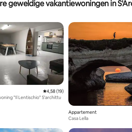
e geweldige vakantiewoningen in S'Ar
Gemiddelde beoordeling van 4,58 uit 5, 19 r
4,58 (19)
Vakantiewoning "Il Lentischio" S'archittu
 van 4,62 uit 5, 53 recensies
Appartement
Casa Lella