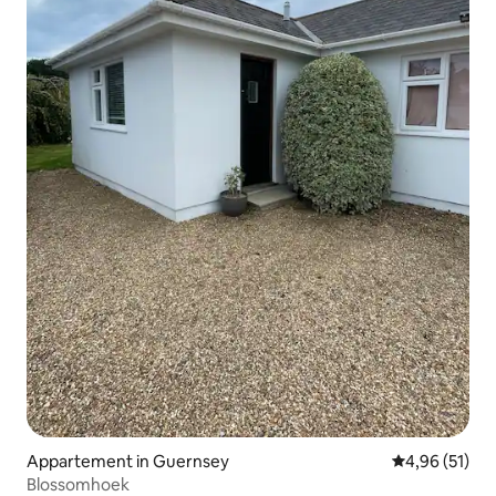
Appartement in Guernsey
Gemiddelde be
4,96 (51)
Blossomhoek