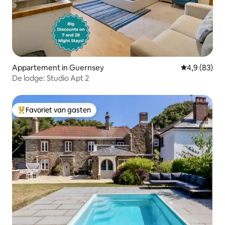
Appartement in Guernsey
Gemiddelde b
4,9 (83)
De lodge: Studio Apt 2
Favoriet van gasten
Topfavoriet van gasten