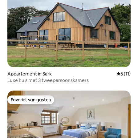
Appartement in Sark
Gemiddeld
5 (11)
Luxe huis met 3 tweepersoonskamers
Favoriet van gasten
Favoriet van gasten