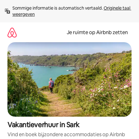
Ga
Sommige informatie is automatisch vertaald. 
Originele taal 
direct
weergeven
naar
inhoud
Je ruimte op Airbnb zetten
Vakantieverhuur in Sark
Vind en boek bijzondere accommodaties op Airbnb