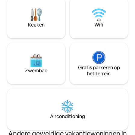
minuten rijden). Jersey is beroemd om
badkamer en een 
zijn prachtige wandelingen langs de kust
woon-/eetkamer 
met uitzicht over Frankrijk. Het huisje
en een slaapkame
ligt op vijf minuten lopen van
tweepersoonsbed 
Keuken
Wifi
wandelingen langs de noordkust.
verdieping. Let op: niet geschikt voor
peuters. GEEN bed
maandkorting van 
Gratis parkeren op
Zwembad
het terrein
Airconditioning
Andere geweldige vakantiewoningen in