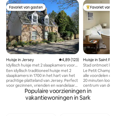
Favoriet van gasten
Favoriet van g
Favoriet van gasten
Topfavoriet van 
Huisje in Jersey
Gemiddelde beoordeling van 4,89
4,89 (123)
Huisje in Saint Pet
Idyllisch huisje met 2 slaapkamers voor
Stad ontmoet land
gezinnen en wandelaars
werelden!
Een idyllisch traditioneel huisje met 2
Le Petit Champ is 
slaapkamers in 1700 in het hart van het
alle voordelen co
prachtige platteland van Jersey. Perfect
20 minuten loopaf
voor gezinnen, vrienden en wandelaars.
centrum van de s
Populaire voorzieningen in
Strand, pubs, cafés en ijskussen allemaal
prachtig uitzicht 
binnen loopafstand. Accommodatie is
gevestigd bos. De accommodatie
vakantiewoningen in Sark
inclusief gratis parkeergelegenheid -
bevindt zich op ee
centrale locatie voor het bereiken van St
heeft een eigen in
Helier (10 minuten rijden), Gorey (15
privébinnenplaats
minuten rijden), St Aubin / St Brelade (20
volledig uitgerust