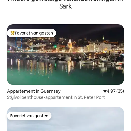
Sark
Favoriet van gasten
Topfavoriet van gasten
Appartement in Guernsey
Gemiddelde be
4,97 (35)
Stijlvol penthouse-appartement in St. Peter Port
Favoriet van gasten
Favoriet van gasten