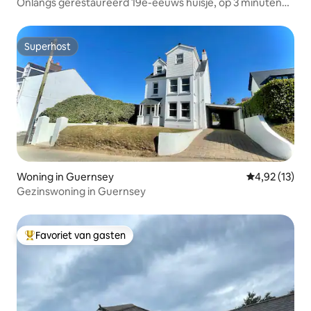
Onlangs gerestaureerd 19e-eeuws huisje, op 3 minuten
lopen naar het strand
Superhost
Superhost
Woning in Guernsey
Gemiddelde be
4,92 (13)
Gezinswoning in Guernsey
Favoriet van gasten
Topfavoriet van gasten