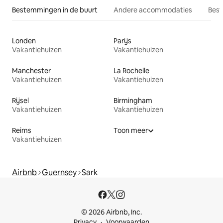
Bestemmingen in de buurt
Andere accommodaties
Best
Londen
Parijs
Vakantiehuizen
Vakantiehuizen
Manchester
La Rochelle
Vakantiehuizen
Vakantiehuizen
Rijsel
Birmingham
Vakantiehuizen
Vakantiehuizen
Reims
Toon meer
Vakantiehuizen
Airbnb
Guernsey
Sark
© 2026 Airbnb, Inc.
Privacy
Voorwaarden