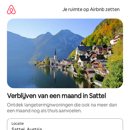
Ga
direct
Je ruimte op Airbnb zetten
naar
inhoud
Verblijven van een maand in Sattel
Ontdek langetermijnwoningen die ook na meer dan
een maand nog als thuis aanvoelen.
Locatie
Wanneer er suggesties beschikbaar zijn, maak je een keuze met