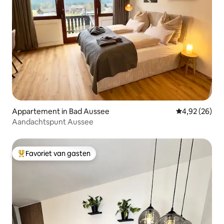
Appartement in Bad Aussee
Gemiddelde be
4,92 (26)
Aandachtspunt Aussee
Favoriet van gasten
Topfavoriet van gasten