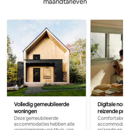
maandtarieven
Volledig gemeubileerde
Digitale nom
woningen
reizende prof
Deze gemeubileerde
Comfortabele
accommodaties hebben alle
accommodatie
voorzieningen van thuis, van
reizende en op