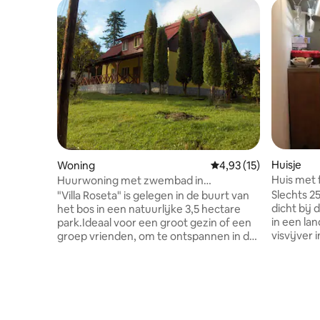
Huisje
Woning
Gemiddelde beoordelin
4,93 (15)
Huis met 
Huurwoning met zwembad in
Maramures
Slechts 2
"Villa Roseta" is gelegen in de buurt van
dicht bij 
het bos in een natuurlijke 3,5 hectare
in een la
park.Ideaal voor een groot gezin of een
visvijver 
groep vrienden, om te ontspannen in de
open voor
privacy.De faciliteiten
geweldig uit
zoals:buitenzwembad
2 bedrom
,sportveld,barbecue,
bedden, i
terrassen,parkeren, zijn voor exclusief
bovenverd
gebruik van de gasten.Eigen
naar bene
mineraalwater bron op het terrein. Op