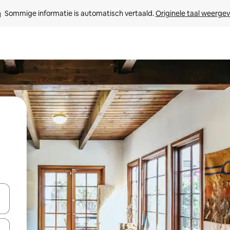
Sommige informatie is automatisch vertaald. 
Originele taal weerge
t
een keuze met je de pijltjestoetsen omhoog en omlaag, óf door te tik