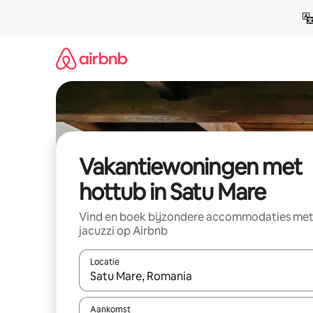
Ga
direct
naar
inhoud
Vakantiewoningen met
hottub in Satu Mare
Vind en boek bijzondere accommodaties me
jacuzzi op Airbnb
Locatie
Wanneer er suggesties beschikbaar zijn, maak je 
Aankomst