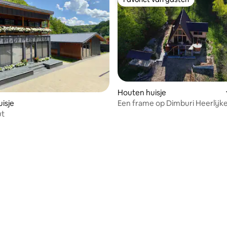
Favoriet van gasten
Houten huisje
isje
Een frame op Dimburi Heerlijke
ut