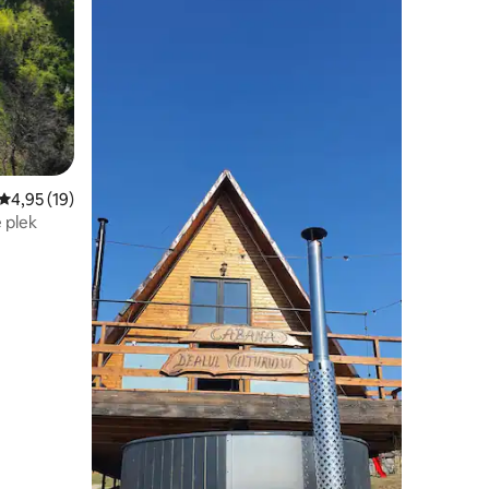
Gemiddelde beoordeling van 4,95 uit 5, 19 recensies
4,95 (19)
 plek