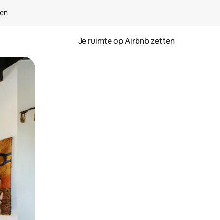
ven
Je ruimte op Airbnb zetten
ken of swipen.