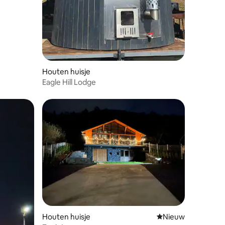
Houten huisje
Eagle Hill Lodge
Houten huisje
Nieuwe accommoda
Nieuw