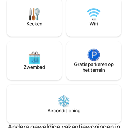
ideale keuze is voor de zoekers naar rust
voldoen. Er is een
en verfijning weg van de drukte van de
een landelijk desi
stad. Of het nu gaat om een
uitzicht op het fi
ontspannend bezoek of om een
geschikt voor ev
Keuken
Wifi
kwaliteitsvolle tijd door te brengen in
bijeenkomsten met
een elegante sfeer, deze beschermde
Het appartement i
woning biedt een evenwichtige ervaring
en lange verblijven
die de smaak waard is van gasten die op
geweldig in het ha
zoek zijn naar een tropische ervaring uit
bij toeristische at
een andere wereld
restaurants.
Gratis parkeren op
Zwembad
het terrein
Airconditioning
Andere geweldige vakantiewoningen in