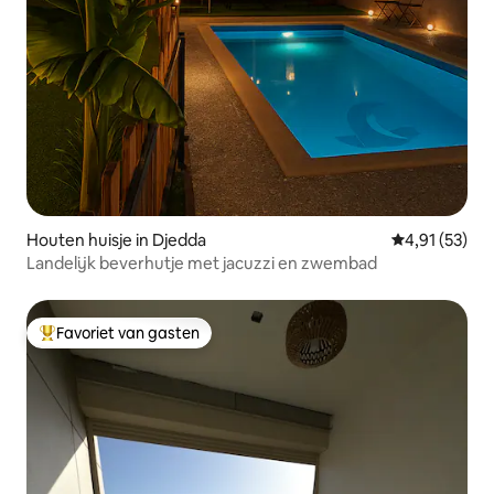
Houten huisje in Djedda
Gemiddelde be
4,91 (53)
Landelijk beverhutje met jacuzzi en zwembad
Favoriet van gasten
Topfavoriet van gasten