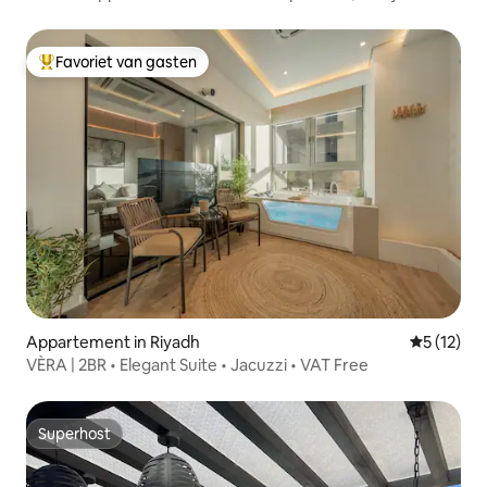
Favoriet van gasten
Topfavoriet van gasten
Appartement in Riyadh
Gemiddelde
5 (12)
VÈRA | 2BR • Elegant Suite • Jacuzzi • VAT Free
Superhost
Superhost