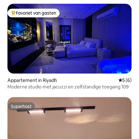
Favoriet van gasten
Topfavoriet van gasten
Appartement in Riyadh
Gemiddeld
5 (6)
Moderne studio met jacuzzi en zelfstandige toegang 109
Superhost
Superhost