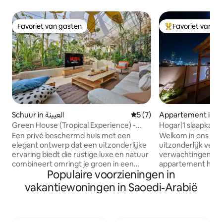
Favoriet van gasten
Favoriet van g
Favoriet van gasten
Topfavoriet van 
Schuur in العيينة
Gemiddelde beoordeling van
5 (7)
Appartement in R
Green House (Tropical Experience) -
Hogar|1 slaapkame
Port Vale Hanifa
uitzicht op KAFD,
Een privé beschermd huis met een
Welkom in ons app
elegant ontwerp dat een uitzonderlijke
uitzonderlijk verbl
ervaring biedt die rustige luxe en natuur
verwachtingen ove
combineert omringt je groen in een
appartement heef
Populaire voorzieningen in
zorgvuldig doordachte ruimte, waar
uitgerust met de 
zachte verlichting past in comfortabele
evenals een apar
vakantiewoningen in Saoedi-Arabië
sessies om een sfeer van rust en
comfortabele ban
volledige privacy te bieden De plek
smart-tv om van te
weerspiegelt het concept van
Shahid, BeIN) + wif
eenvoudige luxe, waardoor het een
uitgerust om aan 