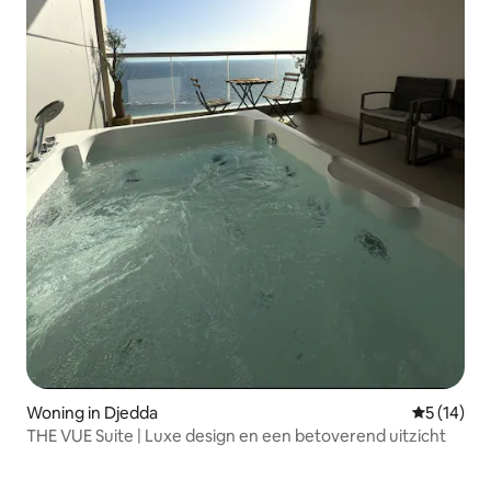
Woning in Djedda
Gemiddelde
5 (14)
THE VUE Suite | Luxe design en een betoverend uitzicht