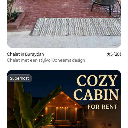
Chalet in Buraydah
Gemiddelde
5 (28)
Chalet met een stijlvol Boheems design
Superhost
Superhost