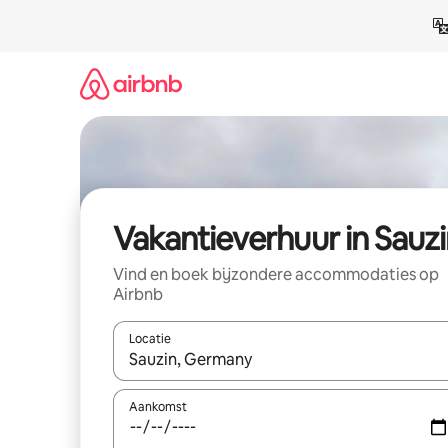
Ga
direct
naar
inhoud
Vakantieverhuur in Sauz
Vind en boek bijzondere accommodaties op
Airbnb
Locatie
Wanneer er suggesties beschikbaar zijn, maak je 
Aankomst