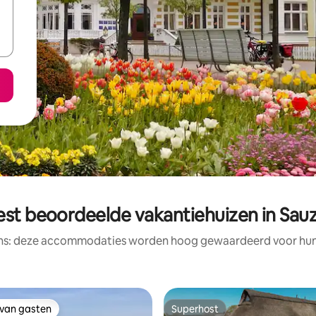
est beoordeelde vakantiehuizen in Sauz
ens: deze accommodaties worden hoog gewaardeerd voor hun l
 van gasten
Superhost
 van gasten
Superhost