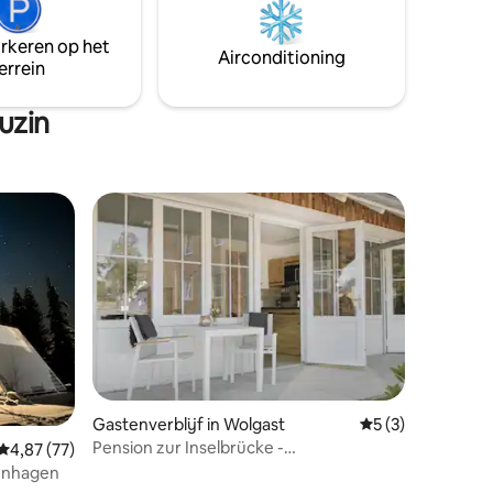
h
Stadträdern, die du kostenlos nutzen
 ...
kannst.
arkeren op het
Airconditioning
errein
uzin
ecensies
Gastenverblijf in Wolgast
Gemiddelde beoord
5 (3)
Pension zur Inselbrücke -
Gemiddelde beoordeling van 4,87 uit 5, 77 recensies
4,87 (77)
Appartementen
enhagen