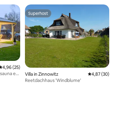
Superhost
Superhost
Gemiddelde beoordeling van 4,96 uit 5, 25 recensies
4,96 (25)
 sauna en
ecensies
Villa in Zinnowitz
Gemiddelde beoordelin
4,87 (30)
Reetdachhaus 'Windblume'