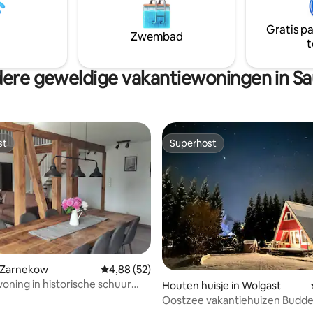
eiland Usedom, evenals
E-Auto Ladestationen und auc
ndingen.
Parkplätze sind ausreichend und
Gratis p
Zwembad
t
ere geweldige vakantiewoningen in Sa
st
Superhost
st
Superhost
eling van 5 uit 5, 4 recensies
n Zarnekow
Gemiddelde beoordeling van 4,88 uit 5, 52 r
4,88 (52)
oning in historische schuur
Houten huisje in Wolgast
a
Oostzee vakantiehuizen Budd