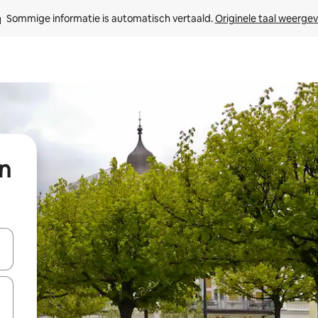
Sommige informatie is automatisch vertaald. 
Originele taal weerge
in
een keuze met je de pijltjestoetsen omhoog en omlaag, óf door te tik