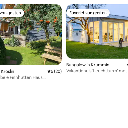
 van gasten
Favoriet van gasten
 van gasten
Favoriet van gasten
Bungalow in Krummin
Vakantiehuis 'Leuchtturm' met
 Kröslin
Gemiddelde beoordeling van 5 uit 5, 20 r
5 (20)
hot tub
bele Finnhütten Haus
rf Freest
eling van 5 uit 5, 6 recensies