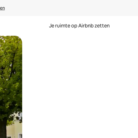
ven
Je ruimte op Airbnb zetten
ken of swipen.