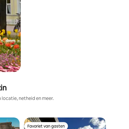
in
ocatie, netheid en meer.
Villa
Favoriet van gasten
Favor
Favoriet van gasten
Topfavo