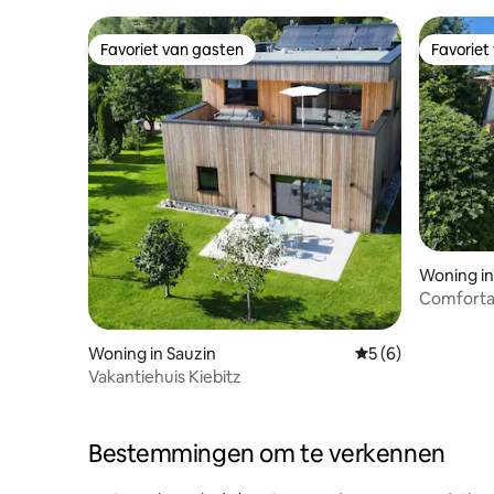
Favoriet van gasten
Favoriet
Favoriet van gasten
Favoriet
Woning in
Comforta
Fischerdo
Woning in Sauzin
Gemiddelde beoord
5 (6)
Vakantiehuis Kiebitz
Bestemmingen om te verkennen