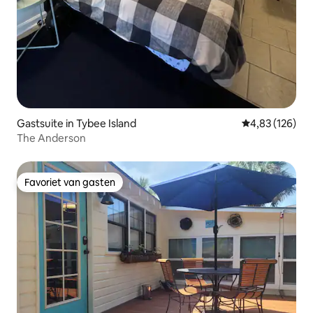
Gastsuite in Tybee Island
Gemiddelde beo
4,83 (126)
The Anderson
Favoriet van gasten
Favoriet van gasten