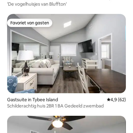
'De vogelhuisjes van Bluffton'
Favoriet van gasten
Favoriet van gasten
Gastsuite in Tybee Island
Gemiddelde b
4,9 (62)
Schilderachtig huis 2BR 1 BA Gedeeld zwembad