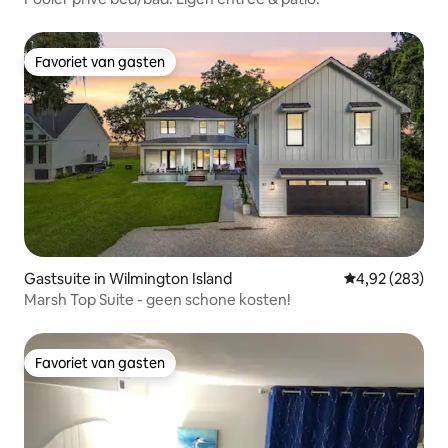
Favoriet van gasten
Favoriet van gasten
Gastsuite in Wilmington Island
Gemiddelde beo
4,92 (283)
Marsh Top Suite - geen schone kosten!
Favoriet van gasten
Favoriet van gasten