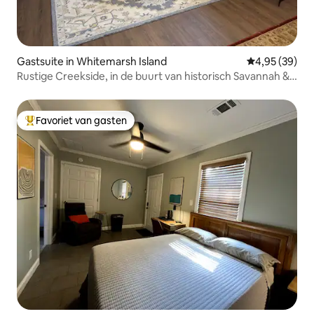
Gastsuite in Whitemarsh Island
Gemiddelde be
4,95 (39)
Rustige Creekside, in de buurt van historisch Savannah &
Beach
Favoriet van gasten
Topfavoriet van gasten