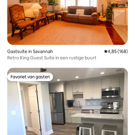
Gastsuite in Savannah
Gemiddelde beo
4,85 (168)
Retro King Guest Suite in een rustige buurt
Favoriet van gasten
Favoriet van gasten