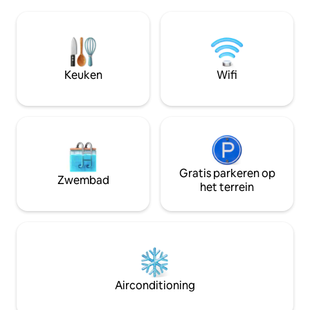
restaurants, winke
levendige open achterveranda en
kilometer van River St. Vo
toegang tot de steiger, het zwembad,
openheid: dit is e
het bubbelbad, de vuurplaats, de kajaks
van de stad met 
en de tiki-lounge aan het water. Kom
straat, straatgelu
langs bij onze brouwerij verderop in de
brandweerkazerne
straat voor een biertje🍻 STR2022-00261
Keuken
Wifi
verderop. Sorry, geen huisdieren,
service of ESA. (Ik
allergieën)
Gratis parkeren op
Zwembad
het terrein
Airconditioning