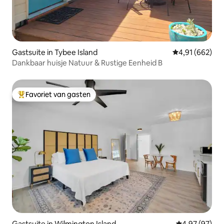
Gastsuite in Tybee Island
Gemiddelde beo
4,91 (662)
Dankbaar huisje Natuur & Rustige Eenheid B
Favoriet van gasten
Topfavoriet van gasten
Gastsuite in Wilmington Island
Gemiddelde be
4,97 (97)