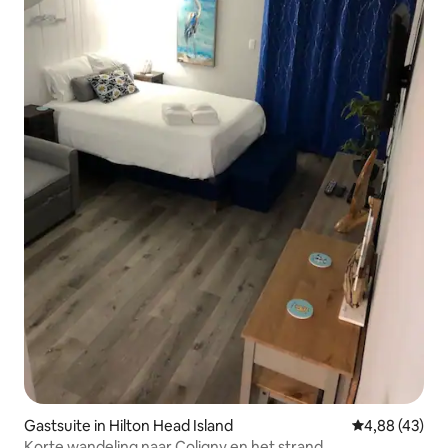
Gastsuite in Hilton Head Island
Gemiddelde be
4,88 (43)
Korte wandeling naar Coligny en het strand