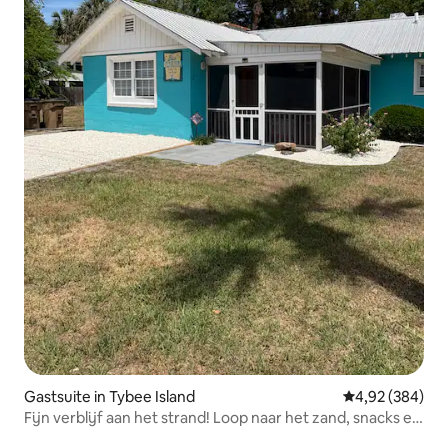
Gastsuite in Tybee Island
Gemiddelde beo
4,92 (384)
Fijn verblijf aan het strand! Loop naar het zand, snacks en
winkels!