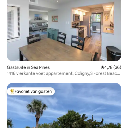
Gastsuite in Sea Pines
Gemiddelde be
4,78 (36)
1416 vierkante voet appartement, Coligny,S Forest Beach
gebied
Favoriet van gasten
Topfavoriet van gasten