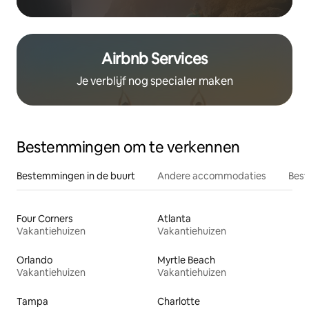
Airbnb Services
Je verblijf nog specialer maken
Bestemmingen om te verkennen
Bestemmingen in de buurt
Andere accommodaties
Best
Four Corners
Atlanta
Vakantiehuizen
Vakantiehuizen
Orlando
Myrtle Beach
Vakantiehuizen
Vakantiehuizen
Tampa
Charlotte