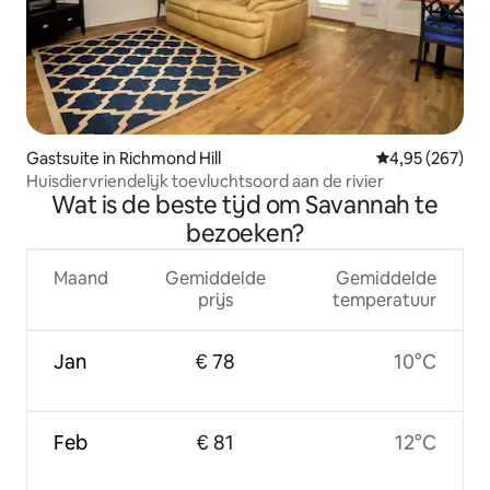
Gastsuite in Richmond Hill
Gemiddelde beo
4,95 (267)
Huisdiervriendelijk toevluchtsoord aan de rivier
Wat is de beste tijd om Savannah te
bezoeken?
Maand
Gemiddelde
Gemiddelde
prijs
temperatuur
Jan
€ 78
10°C
Feb
€ 81
12°C