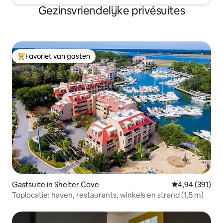
Gezinsvriendelijke privésuites
Favoriet van gasten
Topfavoriet van gasten
Gastsuite in Shelter Cove
Gemiddelde beo
4,94 (391)
Toplocatie: haven, restaurants, winkels en strand (1,5 m)