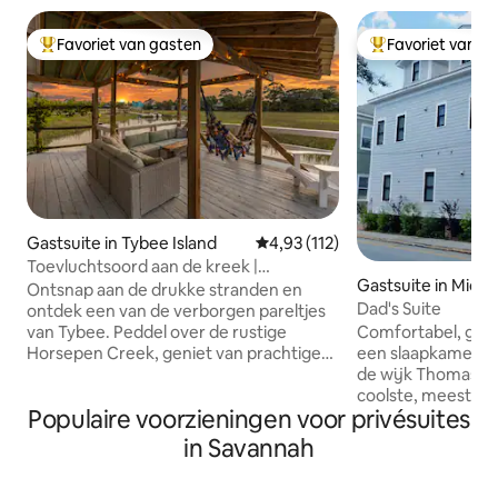
Favoriet van gasten
Favoriet van g
Topfavoriet van gasten
Topfavoriet van 
Gastsuite in Tybee Island
Gemiddelde beoordeling van 4,93
4,93 (112)
Toevluchtsoord aan de kreek |
Gastsuite in MidT
Zwembad, bubbelbad, aanlegsteiger,
Ontsnap aan de drukke stranden en
Dad's Suite
kajaks
ontdek een van de verborgen pareltjes
Comfortabel, gez
van Tybee. Peddel over de rustige
een slaapkamer en
Horsepen Creek, geniet van prachtige
de wijk Thomas Sq
zonsondergangen vanaf de steiger,
coolste, meest gas
ontspan in het bubbelbad aan het water
Populaire voorzieningen voor privésuites
Savannah! Alles wat
of drink een cocktail in de tiki-bar. Dit
voor de perfecte t
tropische toevluchtsoord heeft twee
in Savannah
bezoek. We liggen
slaapkamers met kingsize bedden, een
Forsyth Park, koff
goed uitgeruste kitchenette, een