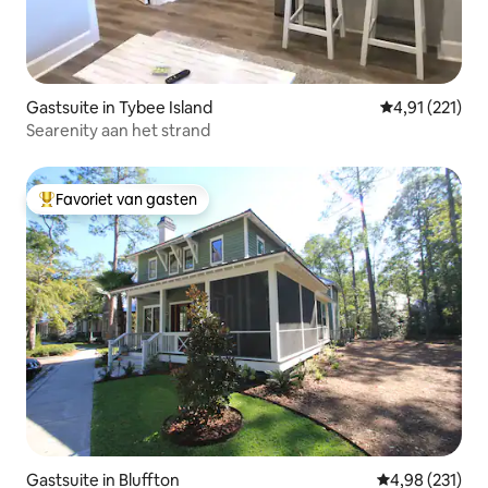
Gastsuite in Tybee Island
Gemiddelde beo
4,91 (221)
Searenity aan het strand
Favoriet van gasten
Topfavoriet van gasten
Gastsuite in Bluffton
Gemiddelde beo
4,98 (231)