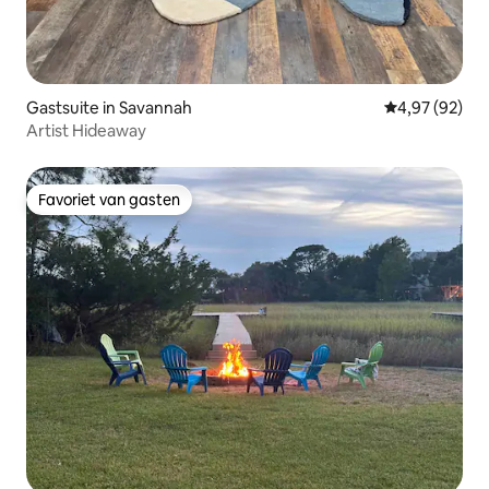
Gastsuite in Savannah
Gemiddelde be
4,97 (92)
Artist Hideaway
Favoriet van gasten
Favoriet van gasten