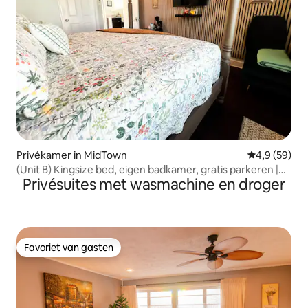
Privékamer in MidTown
Gemiddelde b
4,9 (59)
(Unit B) Kingsize bed, eigen badkamer, gratis parkeren |
Privésuites met wasmachine en droger
Carriage House
Favoriet van gasten
Favoriet van gasten