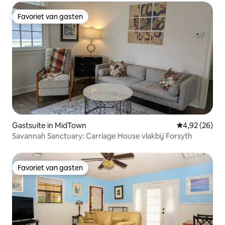
Favoriet van gasten
Favoriet van gasten
Gastsuite in MidTown
Gemiddelde be
4,92 (26)
Savannah Sanctuary: Carriage House vlakbij Forsyth
Favoriet van gasten
Favoriet van gasten