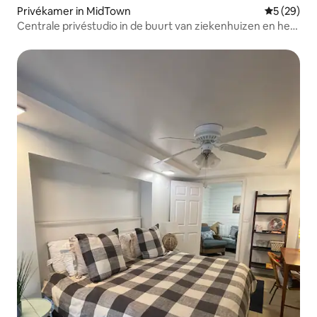
Privékamer in MidTown
Gemiddelde
5 (29)
Centrale privéstudio in de buurt van ziekenhuizen en het
centrum