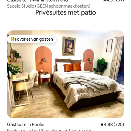
Sapelo Studio (GEEN schoonmaakkosten)
Privésuites met patio
Favoriet van gasten
Topfavoriet van gasten
Gastsuite in Pooler
Gemiddelde beo
4,88 (720)
Pooler privé bed/bad. Eigen entree & patio.