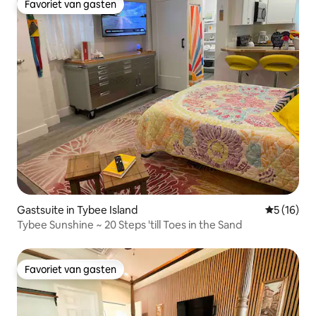
Favoriet van gasten
Favoriet van gasten
Gastsuite in Tybee Island
Gemiddelde
5 (16)
Tybee Sunshine ~ 20 Steps 'till Toes in the Sand
Favoriet van gasten
Favoriet van gasten