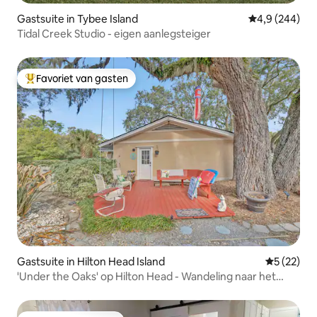
Gastsuite in Tybee Island
Gemiddelde be
4,9 (244)
Tidal Creek Studio - eigen aanlegsteiger
Favoriet van gasten
Topfavoriet van gasten
Gastsuite in Hilton Head Island
Gemiddelde
5 (22)
'Under the Oaks' op Hilton Head - Wandeling naar het
strand