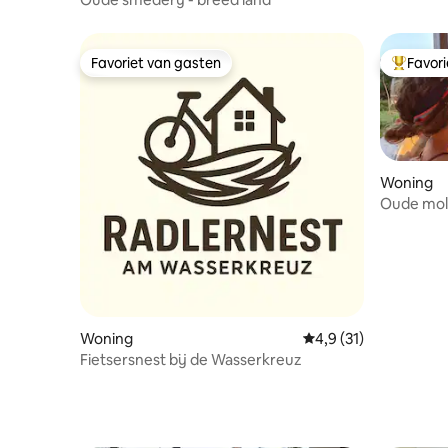
Favoriet van gasten
Favor
Favoriet van gasten
Topfavor
Woning
Oude mol
Woning
Gemiddelde beoordeli
4,9 (31)
Fietsersnest bij de Wasserkreuz