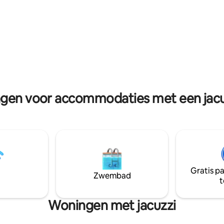
radius) tegen een toeslag. We
april–oktober). De sauna is het
ook een zwembad en whirlpool
 door te boeken tegen een extra
(overdekt buiten) en het is inb
g (€ 25 per nacht). Carport
Neem vooraf contact met ons o
voertuig (max. hoogte 2 m).
ngen voor accommodaties met een jacu
Gratis p
Zwembad
t
Woningen met jacuzzi