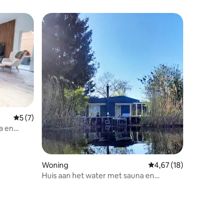
Gemiddelde beoordeling van 5 uit 5, 7 recensies
5 (7)
a en
ecensies
Woning
Gemiddelde beoordelin
4,67 (18)
Huis aan het water met sauna en
zwembad