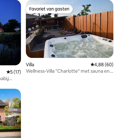
Favoriet van gasten
Favoriet van gasten
Villa
Gemiddelde beoordelin
4,88 (60)
Wellness-Villa "Charlotte" met sauna en
Gemiddelde beoordeling van 5 uit 5, 17 recensies
5 (17)
bubbelbad
abij