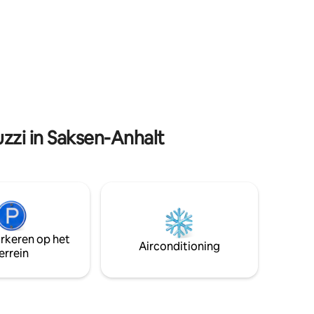
tot de moderne tijd. Ervaar hoe
 hebben
architecten van de Hellmann-dynastie
het uiterlijk van de hele stad en het huis
egrepen.
hebben beïnvloed. Naast de
p. 😊
architectonische idylle is er ook een
prachtig bos in de stad, dat veel
mogelijkheden biedt om te wandelen.
zzi in Saksen-Anhalt
arkeren op het
Airconditioning
errein