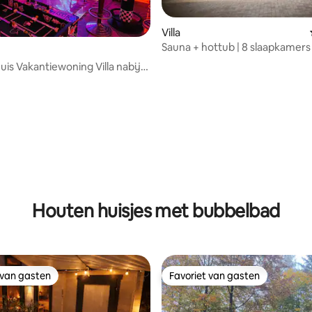
Villa
Sauna + hottub | 8 slaapkamers 
Braunlage Mountain Dream
uis Vakantiewoning Villa nabij
erlijn
Houten huisjes met bubbelbad
 van gasten
Favoriet van gasten
 van gasten
Favoriet van gasten