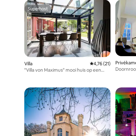
Superhost
Superhost
Privékam
Villa
Gemiddelde beoordelin
4,76 (21)
Doornroos
"Villa von Maximus" mooi huis op een
apparteme
toplocatie!