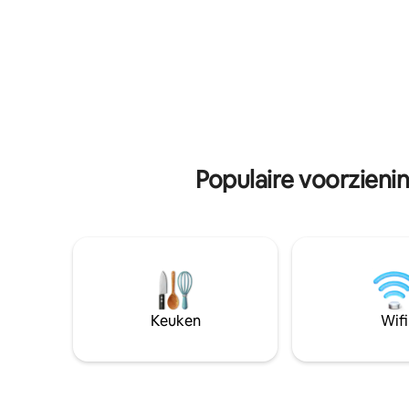
prachtig uitzicht op het meer nodigt een
verblijf; 
moderne hybride grill je uit om te blijven
hele jaar
hangen. Een wallbox voor elektrische
vergoedin
auto's maakt het comfortabele verblijf
voor één 
compleet.
Populaire voorzieni
Keuken
Wifi