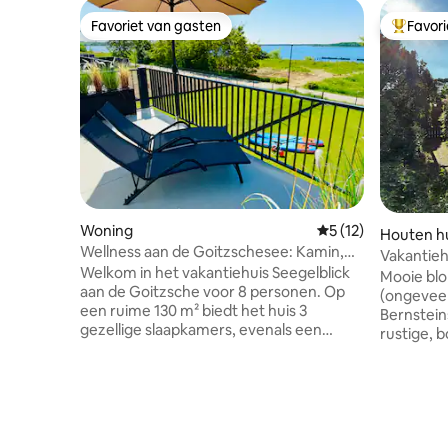
Favoriet van gasten
Favor
Favoriet van gasten
Topfavor
Woning
Gemiddelde beoorde
5 (12)
Houten hu
Wellness aan de Goitzschesee: Kamin,
Vakantieh
Sauna, Whirlpool
Welkom in het vakantiehuis Seegelblick
barbecue,
Mooie bl
aan de Goitzsche voor 8 personen. Op
(ongeveer
een ruime 130 m² biedt het huis 3
Bernstein
gezellige slaapkamers, evenals een
rustige, 
sauna, een bubbelbad en een open
vakantieh
haard voor ontspannende feel-good
door begr
momenten. Ontdek het meer met gratis
exclusief
SUP's of geniet samen van avonden met
gasgrill 
de Nintendo Switch. Netflix biedt
zijn inbe
gezellige filmavonden. Op het terras met
beschikbaa