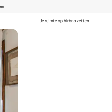
ven
Je ruimte op Airbnb zetten
ken of swipen.