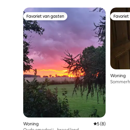
Favoriet van gasten
Favoriet
Favoriet van gasten
Favoriet
Woning
Sommerh
Woning
Gemiddelde beoord
5 (8)
Oude smederij - breed land