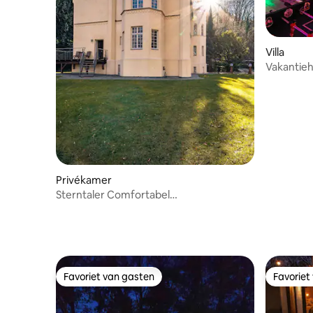
Villa
Vakantieh
Potsdam B
Privékamer
Sterntaler Comfortabel
vakantieappartement met terras
Favoriet van gasten
Favoriet
Favoriet van gasten
Favoriet