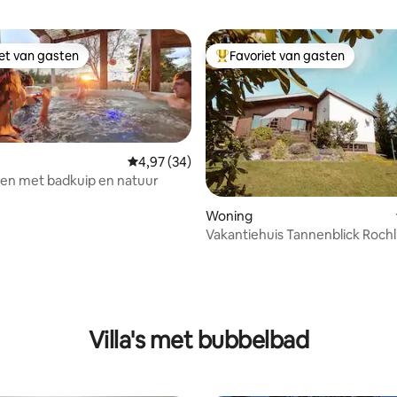
iet van gasten
Favoriet van gasten
iet van gasten
Topfavoriet van gasten
Gemiddelde beoordeling van 4,97 uit 5, 34 r
4,97 (34)
en met badkuip en natuur
Woning
Vakantiehuis Tannenblick Rochl
ng van 4,9 uit 5, 31 recensies
Villa's met bubbelbad