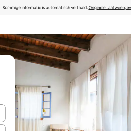
Sommige informatie is automatisch vertaald. 
Originele taal weerge
t
een keuze met je de pijltjestoetsen omhoog en omlaag, óf door te tik