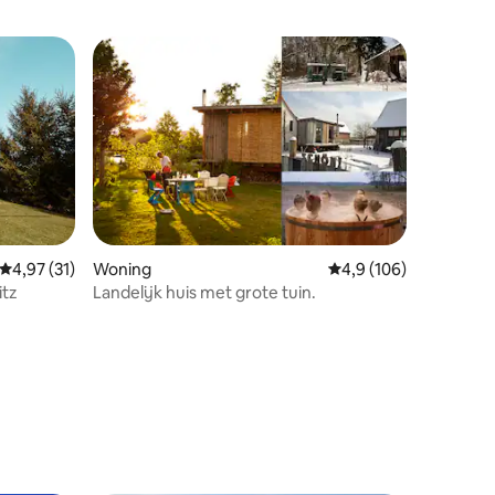
ecensies
Gemiddelde beoordeling van 4,97 uit 5, 31 recensies
4,97 (31)
Woning
Gemiddelde beoordelin
4,9 (106)
itz
Landelijk huis met grote tuin.