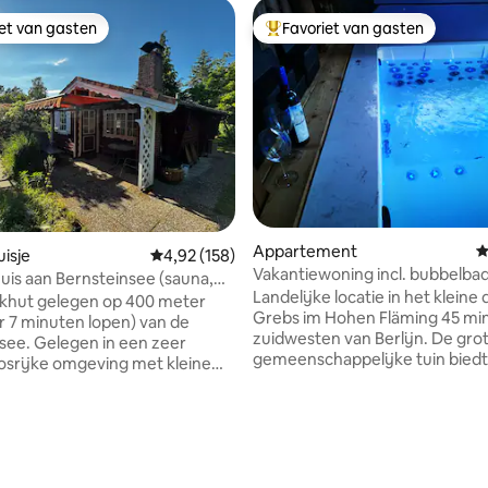
iet van gasten
Favoriet van gasten
iet van gasten
Topfavoriet van gasten
ling van 5 uit 5, 12 recensies
Appartement
G
isje
Gemiddelde beoordeling van 4,92 uit 5, 158 r
4,92 (158)
Vakantiewoning incl. bubbelba
uis aan Bernsteinsee (sauna,
de Fläming
Landelijke locatie in het kleine 
 open haard)
okhut gelegen op 400 meter
Grebs im Hohen Fläming 45 mi
 7 minuten lopen) van de
zuidwesten van Berlijn. De gro
see. Gelegen in een zeer
gemeenschappelijke tuin biedt
bosrijke omgeving met kleine
voldoende ruimte om te ontsp
uizen. De tuin is afgeschermd
Ons onlangs gerenoveerde
oeiing voor privacy en is voor
appartement op de tweede ver
 gebruik. Een open haard,
nodigt je uit om te blijven hang
en vuurplaats (met brandhout)
moderne stijl. We bieden ook 
grepen. Een bubbelbad is
ophaalservice aan op afspraak 
r als optionele extra (€ 75 per