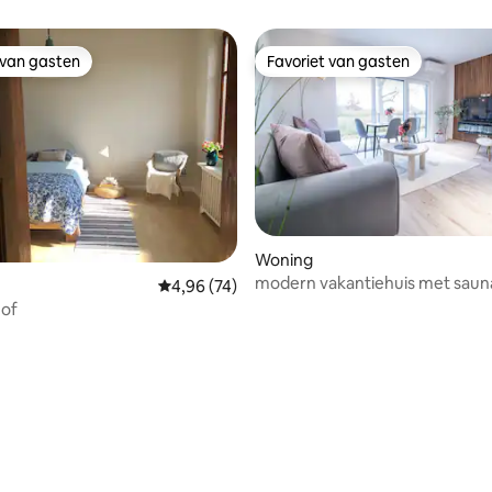
 van gasten
Favoriet van gasten
 van gasten
Favoriet van gasten
Woning
modern vakantiehuis met saun
Gemiddelde beoordeling van 4,96 uit 5, 74 r
4,96 (74)
jacuzzi
of
eling van 5 uit 5, 8 recensies