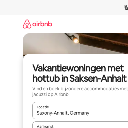
Ga
direct
naar
inhoud
Vakantiewoningen met
hottub in Saksen-Anhalt
Vind en boek bijzondere accommodaties me
jacuzzi op Airbnb
Locatie
Wanneer er suggesties beschikbaar zijn, maak je 
Aankomst