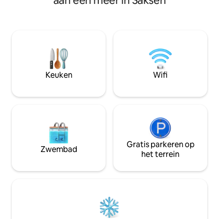
aan een meer in Saksen
momenten. Ontdek het meer met gratis
ontspannen vakanti
SUP's of geniet samen van avonden met
gezinnen. - volledig uitgeruste keuken -
de Nintendo Switch. Netflix biedt
badkamer met bad,
gezellige filmavonden. Op het terras
de begane grond 
met prachtig uitzicht op het meer
badkamer met douc
nodigt een moderne hybride grill je uit
bovenverdieping -
om te blijven hangen. Een wallbox voor
panoramisch uitzi
elektrische auto's maakt het
paviljoen - tot ac
Keuken
Wifi
comfortabele verblijf compleet.
Gratis parkeren op
Zwembad
het terrein