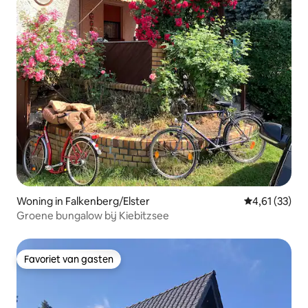
Woning in Falkenberg/Elster
Gemiddelde be
4,61 (33)
Groene bungalow bij Kiebitzsee
Favoriet van gasten
Favoriet van gasten