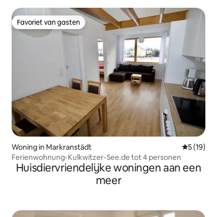
Favoriet van gasten
Favoriet van gasten
Woning in Markranstädt
Gemiddelde
5 (19)
Ferienwohnung-Kulkwitzer-See.de tot 4 personen
Huisdiervriendelijke woningen aan een
meer