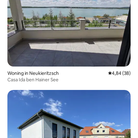
Woning in Neukieritzsch
Gemiddelde be
4,84 (38)
Casa Ida ben Hainer See