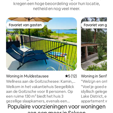
kregen een hoge beoordeling voor hun locatie,
netheid en nog veel meer.
Favoriet van gasten
Favoriet van gas
Favoriet van gasten
Favoriet van gas
Woning in Muldestausee
Gemiddelde beoordeling van 
5 (12)
Woning in Senfte
Wellness aan de Goitzschesee: Kamin,
"Welzijn en ontsp
Sauna, Whirlpool
Welkom in het vakantiehuis Seegelblick
"Voel je goed en ontspan" di
aan de Goitzsche voor 8 personen. Op
idyllisch gelegen meer in het Lusatian
een ruime 130 m² biedt het huis 3
Lake District, een 
gezellige slaapkamers, evenals een
appartement wacht
Populaire voorzieningen voor woningen
sauna, een bubbelbad en een open
de mogelijkheid 
haard voor ontspannende feel-good
genieten van een 