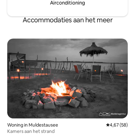
Airconditioning
Accommodaties aan het meer
Woning in Muldestausee
Gemiddelde be
4,67 (58)
Kamers aan het strand