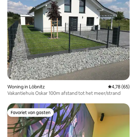
Woning in Löbnitz
Gemiddelde be
4,78 (65)
Vakantiehuis Oskar 100m afstand tot het meer/strand
Favoriet van gasten
Favoriet van gasten