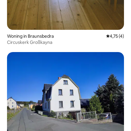
Woning in Braunsbedra
Gemiddelde b
4,75 (4)
Circuskerk Großkayna