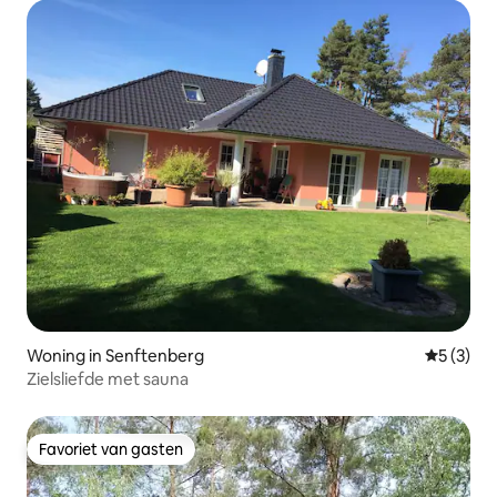
Woning in Senftenberg
Gemiddeld
5 (3)
Zielsliefde met sauna
Favoriet van gasten
Favoriet van gasten