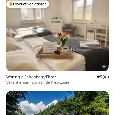
Favoriet van gasten
Topfavoriet van gasten
Woning in Falkenberg/Elster
Gemiddelde
5 (41)
Vakantiehuis Ingo aan de Kiebitzsee