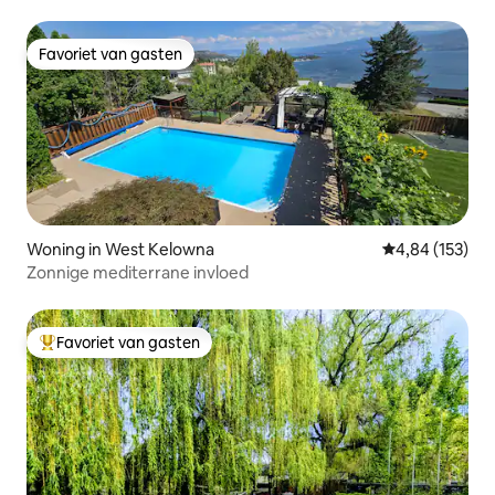
Favoriet van gasten
Favoriet van gasten
Woning in West Kelowna
Gemiddelde beo
4,84 (153)
Zonnige mediterrane invloed
Favoriet van gasten
Topfavoriet van gasten