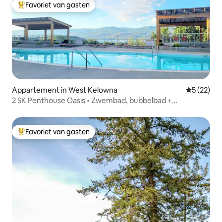
Favoriet van gasten
Topfavoriet van gasten
Appartement in West Kelowna
Gemiddelde
5 (22)
2 SK Penthouse Oasis • Zwembad, bubbelbad +
fitnessruimte
Favoriet van gasten
Topfavoriet van gasten