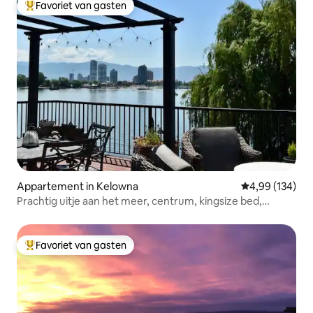
Favoriet van gasten
Topfavoriet van gasten
Appartement in Kelowna
Gemiddelde beo
4,99 (134)
Prachtig uitje aan het meer, centrum, kingsize bed,
barbecue
Favoriet van gasten
Topfavoriet van gasten