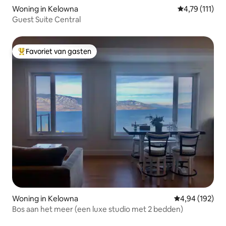
Woning in Kelowna
Gemiddelde be
4,79 (111)
Guest Suite Central
Favoriet van gasten
Topfavoriet van gasten
Woning in Kelowna
Gemiddelde beo
4,94 (192)
Bos aan het meer (een luxe studio met 2 bedden)