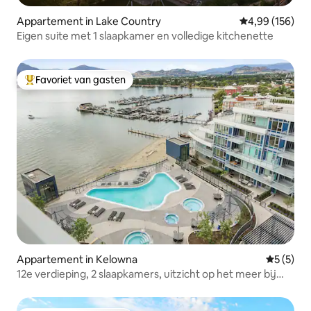
Appartement in Lake Country
Gemiddelde beo
4,99 (156)
Eigen suite met 1 slaapkamer en volledige kitchenette
Favoriet van gasten
Topfavoriet van gasten
Appartement in Kelowna
Gemiddeld
5 (5)
12e verdieping, 2 slaapkamers, uitzicht op het meer bij
Aqua | Zwembad