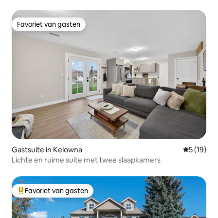
Favoriet van gasten
Favoriet van gasten
Gastsuite in Kelowna
Gemiddelde
5 (19)
Lichte en ruime suite met twee slaapkamers
Favoriet van gasten
Topfavoriet van gasten