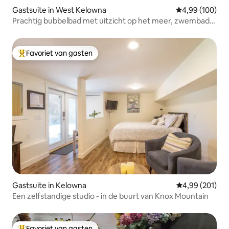
Gastsuite in West Kelowna
Gemiddelde beo
4,99 (100)
Prachtig bubbelbad met uitzicht op het meer, zwembad,
sauna, koud dompelbad
Favoriet van gasten
Topfavoriet van gasten
Gastsuite in Kelowna
Gemiddelde beo
4,99 (201)
Een zelfstandige studio - in de buurt van Knox Mountain
Favoriet van gasten