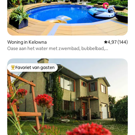
Woning in Kelowna
Gemiddelde beo
4,97 (144)
Oase aan het water met zwembad, bubbelbad,
huisdiervriendelijk
Favoriet van gasten
Topfavoriet van gasten