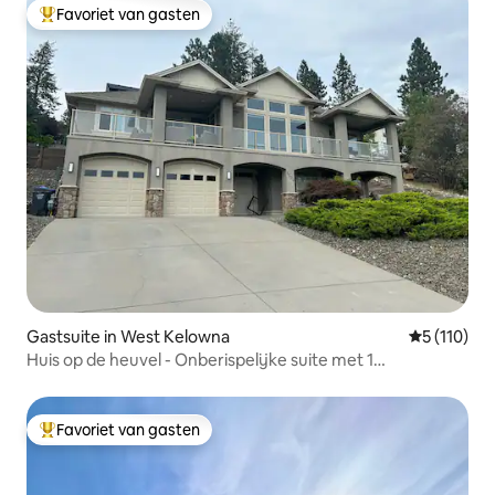
Favoriet van gasten
Topfavoriet van gasten
Gastsuite in West Kelowna
Gemiddelde 
5 (110)
Huis op de heuvel - Onberispelijke suite met 1
slaapkamer!
Favoriet van gasten
Topfavoriet van gasten