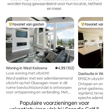
worden hoog gewaardeerd voor hun locatie, netheid
en meer.
Favoriet van gasten
Favoriet van g
Topfavoriet van gasten
Topfavoriet van 
Woning in West Kelowna
Gemiddelde beoordeling van 4,99
4,99 (102)
Luxe woning met uitzicht!
Gastsuite in West
Word wakker met een adembenemend
EPISCH uitzicht, mooi en
uitzicht op het Okanagan-meer in dit
Airbnb.
Ontspan en ontspa
ruime toevluchtsoord dat is ontworpen
privé-gastensuite
voor ontspanning en verbinding. Met
wijnland, terwijl j
vier slaapkamers met kingsize bed, drie
epische adembene
complete badkamers, een hottub en
Populaire voorzieningen voor
Lake Okanagan, d
een buitendouche. Kom samen rond de
en het centrum v