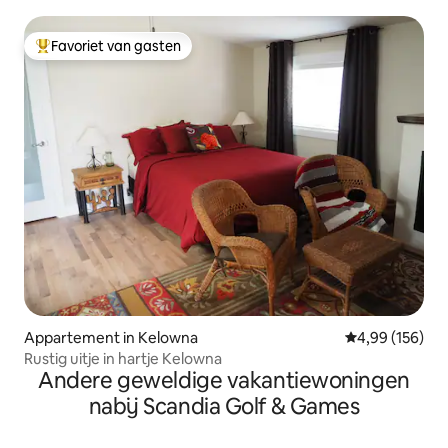
Favoriet van gasten
Topfavoriet van gasten
Appartement in Kelowna
Gemiddelde beo
4,99 (156)
Rustig uitje in hartje Kelowna
Andere geweldige vakantiewoningen
nabij Scandia Golf & Games