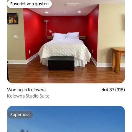
Favoriet van gasten
Favoriet van gasten
Woning in Kelowna
Gemiddelde beo
4,87 (318)
Kelowna Studio Suite
Superhost
Superhost