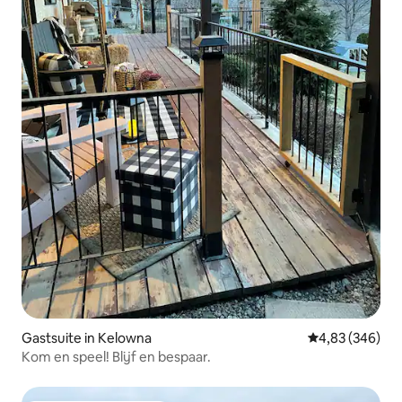
Gastsuite in Kelowna
Gemiddelde beo
4,83 (346)
Kom en speel! Blijf en bespaar.