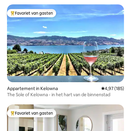
Favoriet van gasten
Topfavoriet van gasten
Appartement in Kelowna
Gemiddelde beo
4,97 (185)
The Sole of Kelowna - in het hart van de binnenstad
Favoriet van gasten
Topfavoriet van gasten