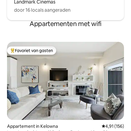
Landmark Cinemas
door 16 locals aangeraden
Appartementen met wifi
Favoriet van gasten
Topfavoriet van gasten
Appartement in Kelowna
Gemiddelde beo
4,91 (156)