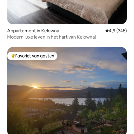
Appartement in Kelowna
Gemiddelde be
4,9 (345)
Modern luxe leven in het hart van Kelowna!
Favoriet van gasten
Topfavoriet van gasten