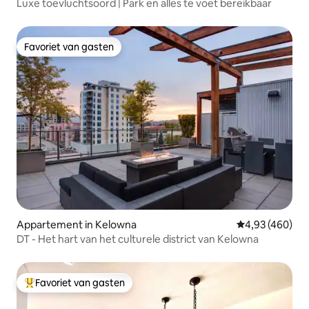
Luxe toevluchtsoord | Park en alles te voet bereikbaar
Favoriet van gasten
Favoriet van gasten
Appartement in Kelowna
Gemiddelde beo
4,93 (460)
DT - Het hart van het culturele district van Kelowna
Favoriet van gasten
Topfavoriet van gasten