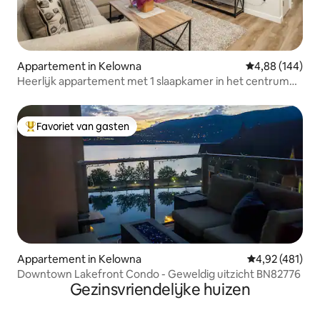
Appartement in Kelowna
Gemiddelde beo
4,88 (144)
Heerlijk appartement met 1 slaapkamer in het centrum
met uitzicht op de bergen
Favoriet van gasten
Topfavoriet van gasten
Appartement in Kelowna
Gemiddelde beo
4,92 (481)
Downtown Lakefront Condo - Geweldig uitzicht BN82776
Gezinsvriendelijke huizen