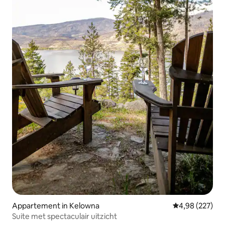
Appartement in Kelowna
Gemiddelde beo
4,98 (227)
Suite met spectaculair uitzicht