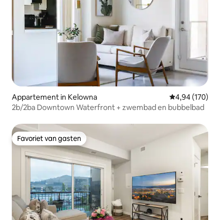
Appartement in Kelowna
Gemiddelde beo
4,94 (170)
2b/2ba Downtown Waterfront + zwembad en bubbelbad
Favoriet van gasten
Favoriet van gasten