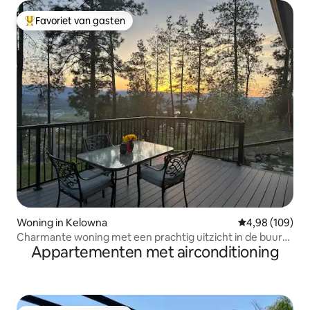
Favoriet van gasten
Topfavoriet van gasten
Woning in Kelowna
Gemiddelde beo
4,98 (109)
Charmante woning met een prachtig uitzicht in de buurt
Appartementen met airconditioning
van de luchthaven