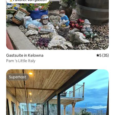
Topfavoriet van gasten
Gastsuite in Kelowna
Gemiddelde
5 (35)
Pam 's Little Italy
Superhost
Superhost