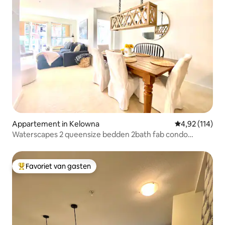
Appartement in Kelowna
Gemiddelde beo
4,92 (114)
Waterscapes 2 queensize bedden 2bath fab condo
#4087859
Favoriet van gasten
Topfavoriet van gasten