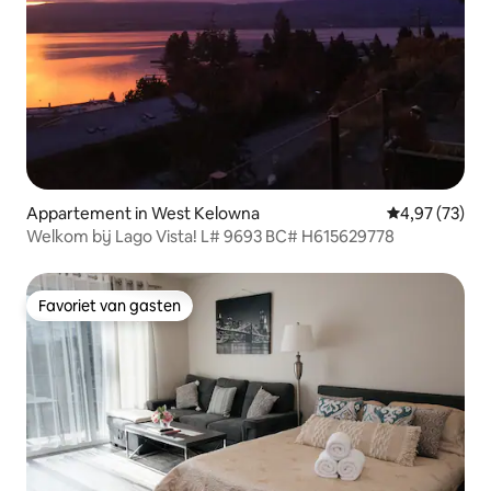
Appartement in West Kelowna
Gemiddelde be
4,97 (73)
Welkom bij Lago Vista! L# 9693 BC# H615629778
Favoriet van gasten
Favoriet van gasten