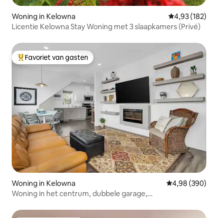
Woning in Kelowna
Gemiddelde beo
4,93 (182)
Licentie Kelowna Stay Woning met 3 slaapkamers (Privé)
Favoriet van gasten
Topfavoriet van gasten
Woning in Kelowna
Gemiddelde beo
4,98 (390)
Woning in het centrum, dubbele garage,
huisdiervriendelijk