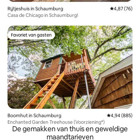
Rijtjeshuis in Schaumburg
Gemiddelde be
4,87 (76)
Casa de Chicago in Schaumburg!
Favoriet van gasten
Favoriet van gasten
Boomhut in Schaumburg
Gemiddelde beo
4,94 (885)
Enchanted Garden Treehouse (Voorziening*)
De gemakken van thuis en geweldige
maandtarieven