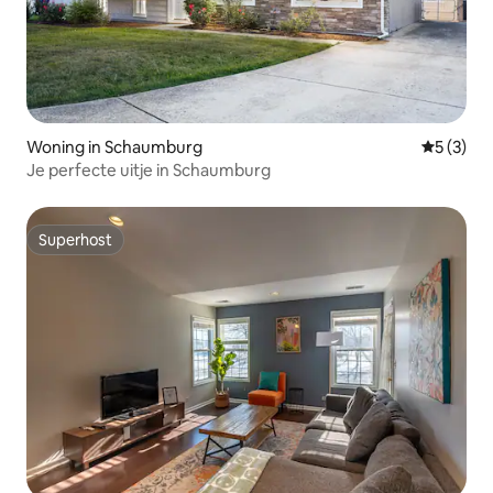
Woning in Schaumburg
Gemiddeld
5 (3)
Je perfecte uitje in Schaumburg
Superhost
Superhost