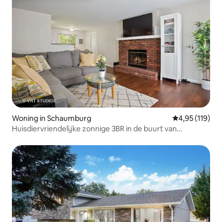
Woning in Schaumburg
Gemiddelde beo
4,95 (119)
Huisdiervriendelijke zonnige 3BR in de buurt van
Woodfield & Downtown