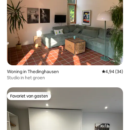
Woning in Thedinghausen
Gemiddelde be
4,94 (34)
Studio in het groen
Favoriet van gasten
Favoriet van gasten