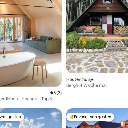
g van 4,88 uit 5, 17 recensies
Houten huisje
Berghut Waldheimat
Gemiddelde beoordeling van 5 uit 5, 3 r
5 (3)
landleben - Hochgrail Top 3
 van gasten
Favoriet van gasten
 van gasten
Topfavoriet van gasten