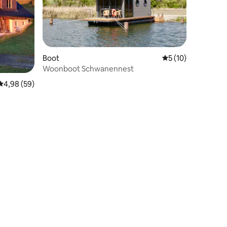
Boot
Gemiddelde beoorde
5 (10)
Woonboot Schwanennest
Gemiddelde beoordeling van 4,98 uit 5, 59 recensies
4,98 (59)
ecensies