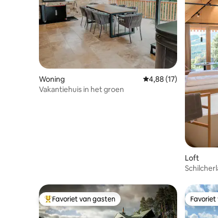
Woning
Gemiddelde beoordelin
4,88 (17)
Vakantiehuis in het groen
Loft
Schilcher
Favoriet van gasten
Favoriet
Topfavoriet van gasten
Favoriet