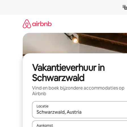
Ga
direct
naar
inhoud
Vakantieverhuur in
Schwarzwald
Vind en boek bijzondere accommodaties op
Airbnb
Locatie
Wanneer er suggesties beschikbaar zijn, maak je 
Aankomst