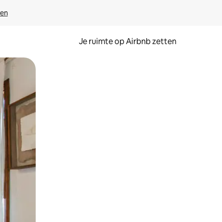
ven
Je ruimte op Airbnb zetten
ken of swipen.