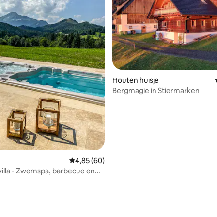
ling van 5 uit 5, 27 recensies
Houten huisje
Bergmagie in Stiermarken
Gemiddelde beoordeling van 4,85 uit 5, 60 r
4,85 (60)
lla - Zwemspa, barbecue en
op de bergen