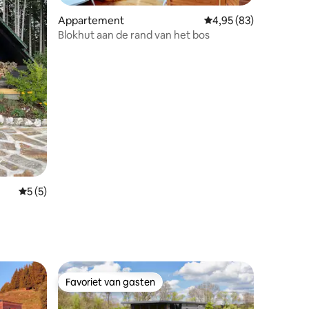
Appartement
Gemiddelde beoordelin
4,95 (83)
Blokhut aan de rand van het bos
Gemiddelde beoordeling van 5 uit 5, 5 recensies
5 (5)
ecensies
Favoriet van gasten
Favoriet van gasten