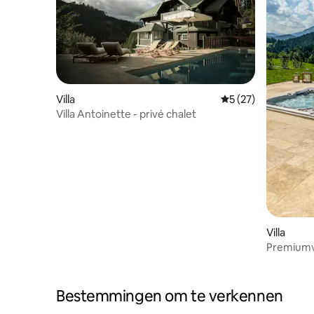
Villa
Gemiddelde beoorde
5 (27)
Villa Antoinette - privé chalet
Villa
Premiumvi
uitzicht 
Bestemmingen om te verkennen