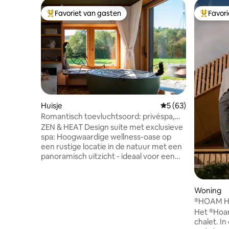
Favoriet van gasten
Favor
Topfavoriet van gasten
Topfavor
Huisje
Gemiddelde beoordel
5 (63)
Romantisch toevluchtsoord: privéspa,
natuur en karakter
ZEN & HEAT Design suite met exclusieve
spa: Hoogwaardige wellness-oase op
een rustige locatie in de natuur met een
panoramisch uitzicht - ideaal voor een
ontspannen vakantie voor twee: Een spa
die naar buiten opent met een douche
en een vrijstaand bad voor koppels, een
Woning
eigen houtgestookte sauna voor een
®HOAM H
intens gevoel van warmte, een slaapnest
Het ®Hoa
met uitzicht op de sterrenhemel, een
chalet. In
stijlvolle ontspanningsruimte met een