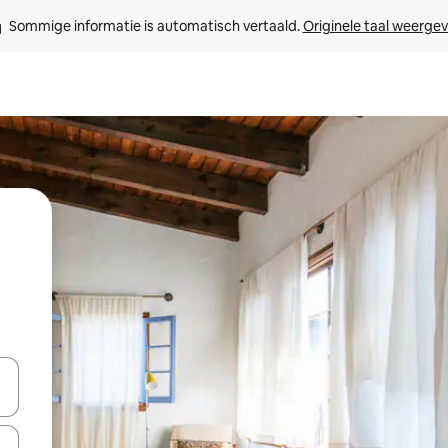
Sommige informatie is automatisch vertaald. 
Originele taal weerge
een keuze met je de pijltjestoetsen omhoog en omlaag, óf door te tik