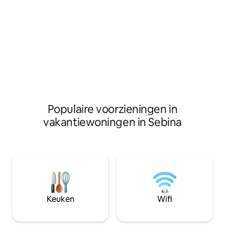
Dstv, een tuin om
aanvraag. Het hele huis is voorzien van
goed opgeleide pe
vloerbedekking, behalve de badkamers,
gastvrij is.
keuken en bijkeuken.
Populaire voorzieningen in
vakantiewoningen in Sebina
Keuken
Wifi