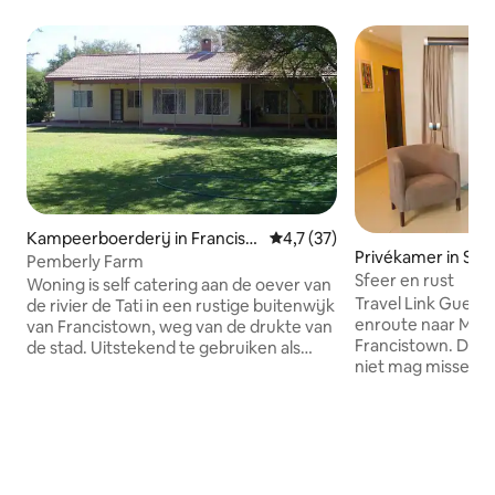
Kampeerboerderij in Francist
Gemiddelde beoordeling van 4,
4,7 (37)
Privékamer in Seb
own
Pemberly Farm
Sfeer en rust
Woning is self catering aan de oever van
Travel Link Guest
de rivier de Tati in een rustige buitenwijk
enroute naar Mau
van Francistown, weg van de drukte van
Francistown. De in
de stad. Uitstekend te gebruiken als
niet mag missen 
doorvoeraccommodatie naar Okavango
ruïnes, mooi verp
Delta en Chobe National Park. Water
historische stenen
komt uit boorgat met een fles van 1 liter
noordoostelijke dis
om per persoon per dag te drinken. Het
gelegen op ongev
heeft een zwembad met buitenbar /
dorp Sebina. Bij Travel link heb je
braaigebied. Het heeft drie operationele
toegang tot wifi, 
bedden met de vierde beschikbaar op