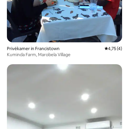
Privékamer in Francistown
Gemiddelde b
4,75 (4)
Kuminda Farm, Marobela Village