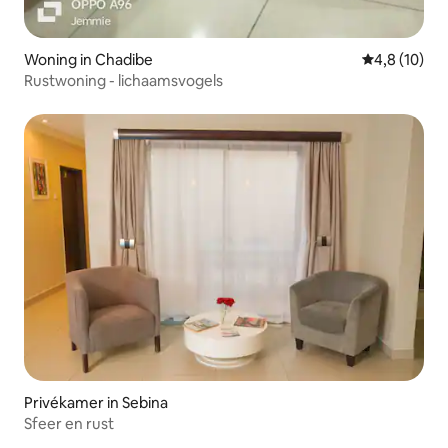
Woning in Chadibe
Gemiddelde b
4,8 (10)
Rustwoning - lichaamsvogels
Privékamer in Sebina
Sfeer en rust