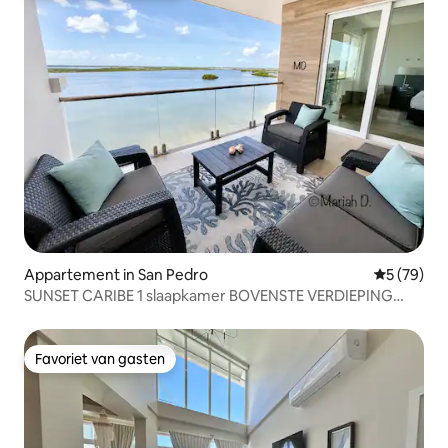
Appartement in San Pedro
Gemiddelde
5 (79)
SUNSET CARIBE 1 slaapkamer BOVENSTE VERDIEPING
PENTHOUSE UITZICHT!
Favoriet van gasten
Favoriet van gasten