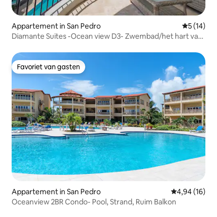
Appartement in San Pedro
Gemiddelde
5 (14)
Diamante Suites -Ocean view D3- Zwembad/het hart van
de stad
Favoriet van gasten
Favoriet van gasten
Appartement in San Pedro
Gemiddelde be
4,94 (16)
Oceanview 2BR Condo- Pool, Strand, Ruim Balkon