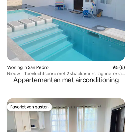
Woning in San Pedro
Gemiddeld
5 (6)
Nieuw – Toevluchtsoord met 2 slaapkamers, laguneterras,
Appartementen met airconditioning
zwembad en dakterras
Favoriet van gasten
Favoriet van gasten