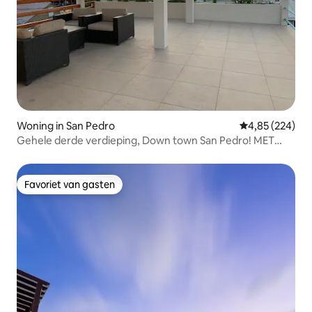
Woning in San Pedro
Gemiddelde beo
4,85 (224)
Gehele derde verdieping, Down town San Pedro! MET
ZWEMBAD
Favoriet van gasten
Favoriet van gasten