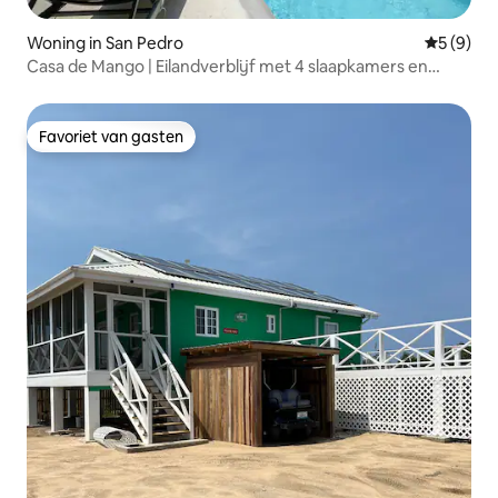
Woning in San Pedro
Gemiddeld
5 (9)
Casa de Mango | Eilandverblijf met 4 slaapkamers en
zwembad
Favoriet van gasten
Favoriet van gasten