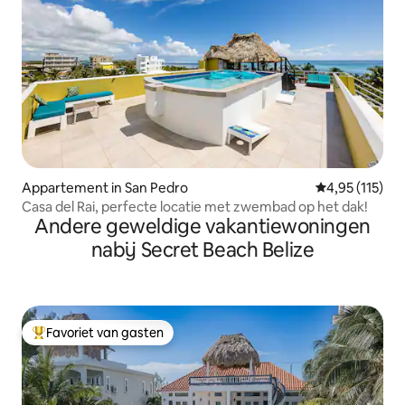
Appartement in San Pedro
Gemiddelde beo
4,95 (115)
Casa del Rai, perfecte locatie met zwembad op het dak!
Andere geweldige vakantiewoningen
nabij Secret Beach Belize
Favoriet van gasten
Topfavoriet van gasten