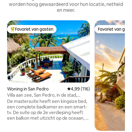
worden hoog gewaardeerd voor hun locatie, netheid
en meer.
Favoriet van gasten
Favoriet van gas
Topfavoriet van gasten
Favoriet van gas
Woning in San Pedro
Gemiddelde beoordeling van 4,99
4,99 (116)
Villa aan zee, San Pedro, in de stad,
droomhuis
De mastersuite heeft een kingsize bed,
een complete badkamer en een smart-
tv. De suite op de 2e verdieping heeft
een balkon met uitzicht op de oceaan, 2
queensize bedden, complete badkamer,
tv, kleine koelkast en koffiepot. 3e