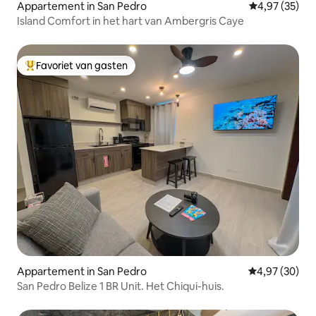
Appartement in San Pedro
Gemiddelde be
4,97 (35)
Island Comfort in het hart van Ambergris Caye
Favoriet van gasten
Topfavoriet van gasten
Appartement in San Pedro
Gemiddelde be
4,97 (30)
San Pedro Belize 1 BR Unit. Het Chiqui-huis.