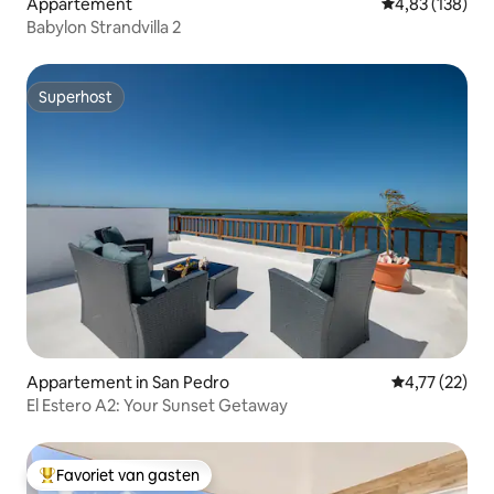
Appartement
Gemiddelde beo
4,83 (138)
Babylon Strandvilla 2
Superhost
Superhost
Appartement in San Pedro
Gemiddelde be
4,77 (22)
El Estero A2: Your Sunset Getaway
Favoriet van gasten
Topfavoriet van gasten