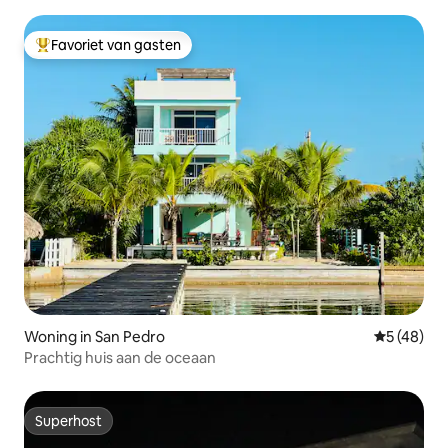
Favoriet van gasten
Topfavoriet van gasten
Woning in San Pedro
Gemiddelde
5 (48)
Prachtig huis aan de oceaan
Superhost
Superhost