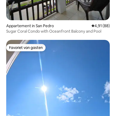
Appartement in San Pedro
Gemiddelde be
4,91 (88)
Sugar Coral Condo with Oceanfront Balcony and Pool
Favoriet van gasten
Favoriet van gasten