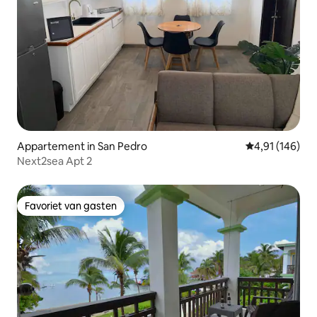
Appartement in San Pedro
Gemiddelde beo
4,91 (146)
Next2sea Apt 2
Favoriet van gasten
Favoriet van gasten