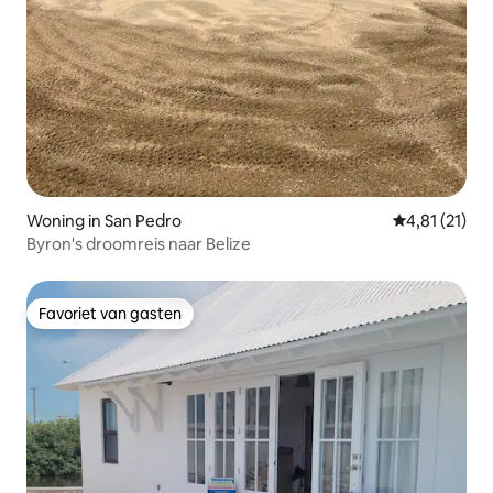
Woning in San Pedro
Gemiddelde be
4,81 (21)
Byron's droomreis naar Belize
Favoriet van gasten
Favoriet van gasten