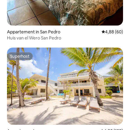
Appartement in San Pedro
Gemiddelde be
4,88 (60)
Huis van el Wero San Pedro
Superhost
Superhost