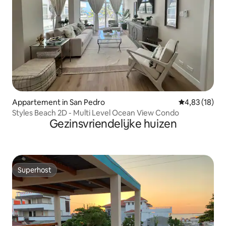
Appartement in San Pedro
Gemiddelde be
4,83 (18)
Styles Beach 2D - Multi Level Ocean View Condo
Gezinsvriendelijke huizen
Superhost
Superhost