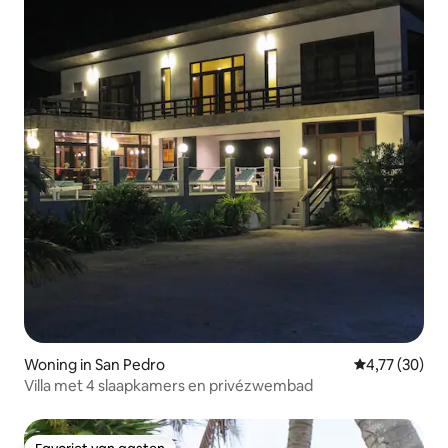
Woning in San Pedro
Gemiddelde be
4,77 (30)
Villa met 4 slaapkamers en privézwembad